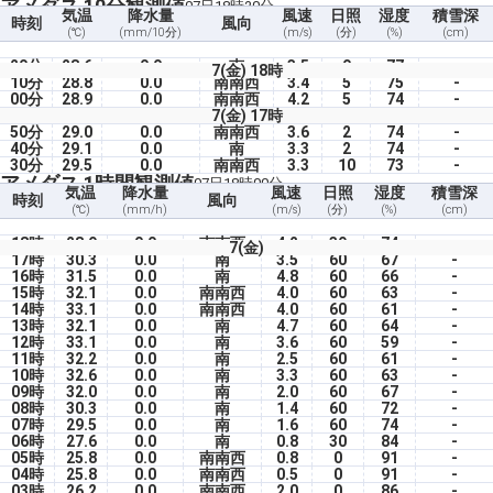
アメダス 10分観測値
07日18時20分
気温
降水量
風速
日照
湿度
積雪深
時刻
風向
(℃)
(mm/10分)
(m/s)
(分)
(%)
(cm)
20分
28.6
0.0
南
3.5
0
77
-
7(金) 18時
10分
28.8
0.0
南南西
3.4
5
75
-
00分
28.9
0.0
南南西
4.2
5
74
-
7(金) 17時
50分
29.0
0.0
南南西
3.6
2
74
-
40分
29.1
0.0
南
3.3
2
74
-
30分
29.5
0.0
南南西
3.3
10
73
-
アメダス 1時間観測値
07日18時00分
気温
降水量
風速
日照
湿度
積雪深
時刻
風向
(℃)
(mm/h)
(m/s)
(分)
(%)
(cm)
18時
28.9
0.0
南南西
4.2
39
74
-
7(金)
17時
30.3
0.0
南
3.5
60
67
-
16時
31.5
0.0
南
4.8
60
66
-
15時
32.1
0.0
南南西
4.0
60
63
-
14時
33.1
0.0
南南西
4.0
60
61
-
13時
32.1
0.0
南
4.7
60
64
-
12時
33.1
0.0
南
3.6
60
59
-
11時
32.2
0.0
南
2.5
60
61
-
10時
32.6
0.0
南
3.3
60
63
-
09時
32.0
0.0
南
2.0
60
67
-
08時
30.3
0.0
南
1.4
60
72
-
07時
29.5
0.0
南
1.6
60
74
-
06時
27.6
0.0
南
0.8
30
84
-
05時
25.8
0.0
南南西
0.8
0
91
-
04時
25.8
0.0
南南西
0.5
0
91
-
03時
26.2
0.0
南南西
2.0
0
86
-