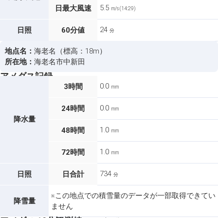
5.5
日最大風速
m/s (14:29)
24
日照
60分値
分
地点名：
海老名（標高：18m）
所在地：
海老名市中新田
アメダス記録
0.0
3時間
mm
0.0
24時間
mm
降水量
1.0
48時間
mm
1.0
72時間
mm
734
日照
日合計
分
※この地点での積雪量のデータが一部取得できてい
降雪量
ません