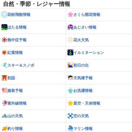
自然・季節・レジャー情報
花粉飛散情報
さくら開花情報
ほたる情報
あじさい情報
熱中症予報
花火天気
紅葉情報
イルミネーション
スキー＆スノボ
初日の出
初詣
天気痛予報
服装予報
お洗濯情報
紫外線情報
星空・天体情報
山の天気
空の天気
釣り情報
マリン情報