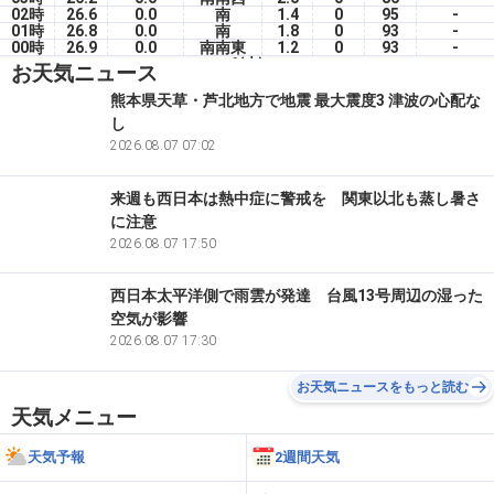
02時
26.6
0.0
南
1.4
0
95
-
01時
26.8
0.0
南
1.8
0
93
-
00時
26.9
0.0
南南東
1.2
0
93
-
6(木)
お天気ニュース
23時
27.0
0.0
南南東
1.5
0
92
-
22時
27.2
0.0
南
1.8
0
91
-
熊本県天草・芦北地方で地震 最大震度3 津波の心配な
21時
28.2
0.0
南南西
1.9
0
82
-
し
20時
28.6
0.0
南南西
2.5
0
78
-
19時
28.9
2026.08.07 07:02
0.0
南南西
1.6
15
76
-
来週も西日本は熱中症に警戒を 関東以北も蒸し暑さ
に注意
2026.08.07 17:50
西日本太平洋側で雨雲が発達 台風13号周辺の湿った
空気が影響
2026.08.07 17:30
お天気ニュースをもっと読む
天気メニュー
天気予報
2週間天気