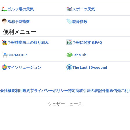
ゴルフ場の天気
スポーツ天気
風邪予防指数
乾燥指数
便利メニュー
予報精度向上の取り組み
予報に関するFAQ
SORASHOP
Labs Ch.
マイソリューション
The Last 10-second
会社概要
利用規約
プライバシーポリシー
特定商取引法の表記
外部送信先
ご利
ウェザーニュース