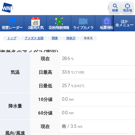
検索
現在地
ほか
全メニュー
雨雲レーダー
2週間天気
花粉飛散情報
ライブカメラ
地震情報
世界天
トップ
アメダス 全国
関東
神奈川
海老名
海老名のアメダス(実況)
28.6
現在
℃
33.6
気温
日最高
℃ (11:08)
25.7
日最低
℃ (04:27)
0.0
10分値
mm
降水量
0.0
60分値
mm
南 / 3.5
現在
m/s
風向/風速