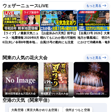
ウェザーニュースLiVE
もっと見る
ライブ放送中
【ライブ】／最新天気ニュ
【お盆休みの天気】前半は
【台風13号 2026】大東
ース・地震情報 2026年8月
晴れてもにわか雨の可能性
地方が暴風域に 明日午
6日(木)／令和8年熊本地震
台風15号の動向にも注意
にかけて沖縄本島・奄美
情報／台風13号が大東島地
過する見込み 早めの備
方に最接近〈ウェザーニュ
を ※8月6日10時更新
ースLiVEアフタヌーン・青
関東の人気の花火大会
もっと見る
原桃香／本田竜也〉
第59回常総きぬ川花火大会
尊徳夏まつり大花火大会
rockin’star Carnival 2026
空港の天気（関東甲信）
大島空港（東京大島かめりあ空港）
信州まつもと空港