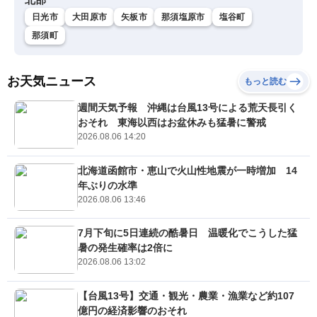
日光市
大田原市
矢板市
那須塩原市
塩谷町
那須町
お天気ニュース
もっと読む
週間天気予報 沖縄は台風13号による荒天長引く
おそれ 東海以西はお盆休みも猛暑に警戒
2026.08.06 14:20
北海道函館市・恵山で火山性地震が一時増加 14
年ぶりの水準
2026.08.06 13:46
7月下旬に5日連続の酷暑日 温暖化でこうした猛
暑の発生確率は2倍に
2026.08.06 13:02
【台風13号】交通・観光・農業・漁業など約107
億円の経済影響のおそれ