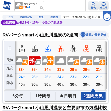
RVパークsmart 小山思川温泉
33
/
24
検索
現在地
雨雲レーダー
台風情報
地震情報
警報・注意報
2週間天気
ラ
RVパークsmart 小山思川温泉
トップ
2週間天気
関東
栃木県
台風情報
台風13号・15号｜今後の予想進路
RVパークsmart 小山思川温泉の2週間天気予報
週間の最新見解
5
6
7
8
9
10
11
12
日
(水)
(木)
(金)
(土)
(日)
(月)
(火)
(水)
(
天気
最高
32
33
35
34
31
29
29
31
3
℃
℃
℃
℃
℃
℃
℃
℃
最低
21
24
26
25
24
23
22
21
2
℃
℃
℃
℃
℃
℃
℃
℃
降水
0
40
30
30
40
30
30
30
3
ミリ
%
%
%
%
%
%
%
5分毎
1時間毎
今日明日
2週間天気
RVパークsmart 小山思川温泉と主要都市の気温比較