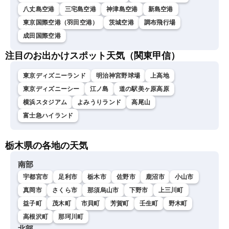
八丈島空港
三宅島空港
神津島空港
新島空港
東京国際空港（羽田空港）
茨城空港
調布飛行場
成田国際空港
注目のお出かけスポット天気（関東甲信）
東京ディズニーランド
明治神宮野球場
上高地
東京ディズニーシー
江ノ島
道の駅美ヶ原高原
横浜スタジアム
よみうりランド
高尾山
富士急ハイランド
栃木県の各地の天気
南部
宇都宮市
足利市
栃木市
佐野市
鹿沼市
小山市
真岡市
さくら市
那須烏山市
下野市
上三川町
益子町
茂木町
市貝町
芳賀町
壬生町
野木町
高根沢町
那珂川町
北部