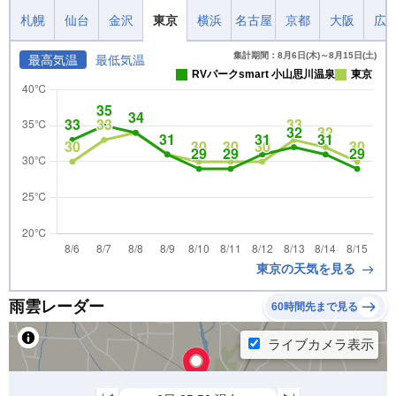
札幌
仙台
金沢
東京
横浜
名古屋
京都
大阪
広
集計期間：8月6日(木)～8月15日(土)
最高気温
最低気温
RVパークsmart 小山思川温泉
東京
東京の天気を見る
雨雲レーダー
60時間先まで見る