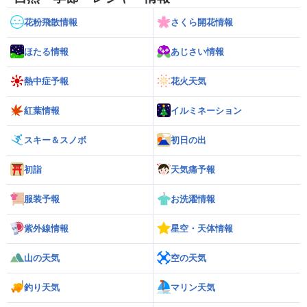
花粉飛散情報
さくら開花情報
ほたる情報
あじさい情報
熱中症予報
花火天気
紅葉情報
イルミネーション
スキー＆スノボ
初日の出
初詣
天気痛予報
服装予報
お洗濯情報
紫外線情報
星空・天体情報
山の天気
空の天気
釣り天気
マリン天気