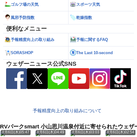
ゴルフ場の天気
スポーツ天気
風邪予防指数
乾燥指数
便利なメニュー
予報精度向上の取り組み
予報に関するFAQ
SORASHOP
The Last 10-second
ウェザーニュース公式SNS
予報精度向上の取り組みについて
RVパークsmart 小山思川温泉付近に寄せられたウェ
8月6日(木)05:47
8月6日(木)04:49
8月6日(木)03:03
8月6日(木)02:54