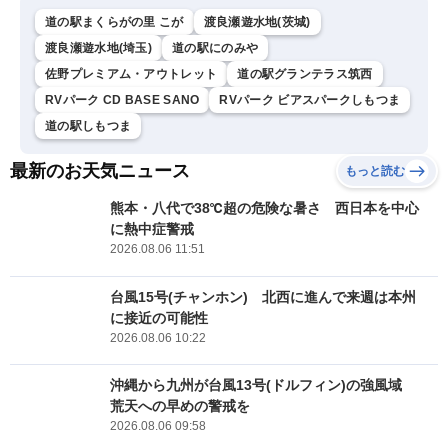
道の駅まくらがの里 こが
渡良瀬遊水地(茨城)
渡良瀬遊水地(埼玉)
道の駅にのみや
佐野プレミアム・アウトレット
道の駅グランテラス筑西
RVパーク CD BASE SANO
RVパーク ビアスパークしもつま
道の駅しもつま
最新のお天気ニュース
もっと読む
熊本・八代で38℃超の危険な暑さ 西日本を中心
に熱中症警戒
2026.08.06 11:51
台風15号(チャンホン) 北西に進んで来週は本州
に接近の可能性
2026.08.06 10:22
沖縄から九州が台風13号(ドルフィン)の強風域
荒天への早めの警戒を
2026.08.06 09:58