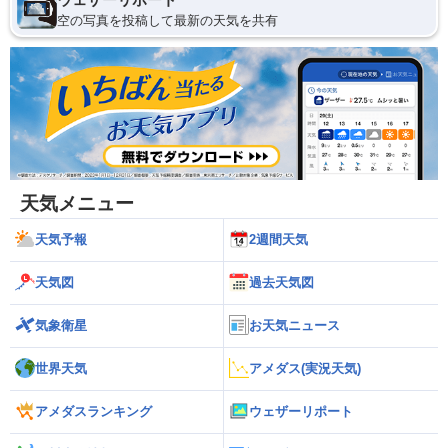
空の写真を投稿して最新の天気を共有
天気メニュー
天気予報
2週間天気
天気図
過去天気図
気象衛星
お天気ニュース
世界天気
アメダス(実況天気)
アメダスランキング
ウェザーリポート