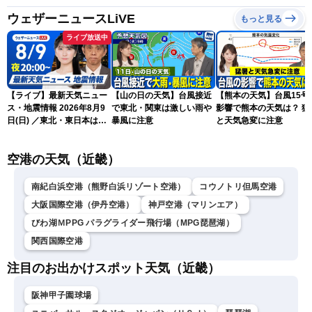
ウェザーニュースLiVE
もっと見る
ライブ放送中
【ライブ】最新天気ニュー
【山の日の天気】台風接近
【熊本の天気】台風15号
ス・地震情報 2026年8月9
で東北・関東は激しい雨や
影響で熊本の天気は？ 猛
日(日) ／東北・東日本は急
暴風に注意
と天気急変に注意
な雷雨に注意〈ウェザーニ
ュースLiVEムーン・駒木結
空港の天気（近畿）
衣／芳野達郎〉
南紀白浜空港（熊野白浜リゾート空港）
コウノトリ但馬空港
大阪国際空港（伊丹空港）
神戸空港（マリンエア）
びわ湖ＭPPG パラグライダー飛行場（MPG琵琶湖）
関西国際空港
注目のお出かけスポット天気（近畿）
阪神甲子園球場