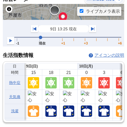
生活指数情報
アイコンの説明
日
9日(日)
10日(月)
15
18
21
0
3
6
時間
熱中症
天気痛
洗濯