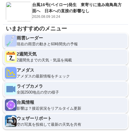
台風16号(ペイロー)発生 東寄りに進み南鳥島方
面へ 日本への直接の影響なし
2026.08.09 16:24
いまおすすめのメニュー
雨雲レーダー
現在の雨雲の動きと60時間先の予報
2週間天気
2週間先までの天気・気温を掲載
アメダス
アメダスの最新情報をチェック
ライブカメラ
全国2500地点の空の様子
台風情報
影響は？接近状況をリアルタイム更新
ウェザーリポート
空の写真を投稿して最新の天気を共有