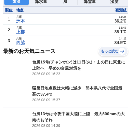
気温
降水量
風
降雪量
湿度
順位
地点
観測値
兵庫
14:36
1
洲本
36.2℃
兵庫
13:46
2
上郡
35.1℃
兵庫
14:11
3
西脇
34.9℃
最新のお天気ニュース
もっと読む
台風15号(チャンホン)は11日(火)・山の日に東北に
上陸へ 早めの台風対策を
2026.08.09 16:23
猛暑日地点数は大幅に減少 熊本県八代で全国最
高の37.4℃
2026.08.09 15:37
台風13号は今夜中国大陸に上陸 最大500mmの大
雨のおそれ
2026.08.09 14:39