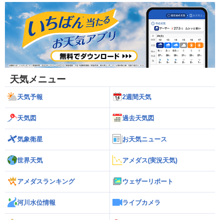
天気メニュー
天気予報
2週間天気
天気図
過去天気図
気象衛星
お天気ニュース
世界天気
アメダス(実況天気)
アメダスランキング
ウェザーリポート
河川水位情報
ライブカメラ