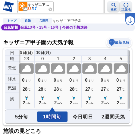
キッザニア甲子園
33
/
27
検索
現在地
雨雲レーダー
台風情報
地震情報
警報・注意報
2週間天気
ラ
キッザニア甲子園
トップ
近畿
兵庫県
台風情報
台風13号・15号・16号｜今後の予想進路
キッザニア甲子園の天気予報
最新見解
日
9日(日)
10日(月)
22
23
0
1
2
3
4
5
時
天気
降水
0
0
0
0
0
0
0
0
0
ミリ
ミリ
ミリ
ミリ
ミリ
ミリ
ミリ
ミリ
気温
29
28
28
28
28
27
27
27
2
℃
℃
℃
℃
℃
℃
℃
℃
風
2
2
2
2
2
2
2
2
2
m/s
m/s
m/s
m/s
m/s
m/s
m/s
m/s
5分毎
1時間毎
今日明日
2週間天気
施設の見どころ