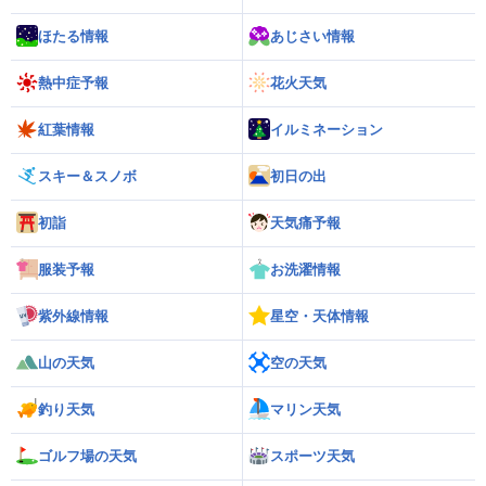
ほたる情報
あじさい情報
熱中症予報
花火天気
紅葉情報
イルミネーション
スキー＆スノボ
初日の出
初詣
天気痛予報
服装予報
お洗濯情報
紫外線情報
星空・天体情報
山の天気
空の天気
釣り天気
マリン天気
ゴルフ場の天気
スポーツ天気