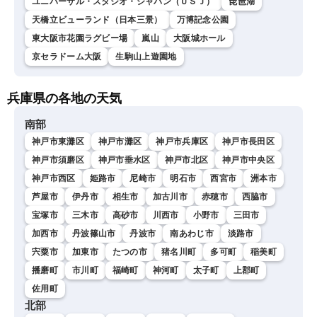
ユニバーサル・スタジオ・ジャパン（ＵＳＪ）
琵琶湖
天橋立ビューランド（日本三景）
万博記念公園
東大阪市花園ラグビー場
嵐山
大阪城ホール
京セラドーム大阪
生駒山上遊園地
兵庫県の各地の天気
南部
神戸市東灘区
神戸市灘区
神戸市兵庫区
神戸市長田区
神戸市須磨区
神戸市垂水区
神戸市北区
神戸市中央区
神戸市西区
姫路市
尼崎市
明石市
西宮市
洲本市
芦屋市
伊丹市
相生市
加古川市
赤穂市
西脇市
宝塚市
三木市
高砂市
川西市
小野市
三田市
加西市
丹波篠山市
丹波市
南あわじ市
淡路市
宍粟市
加東市
たつの市
猪名川町
多可町
稲美町
播磨町
市川町
福崎町
神河町
太子町
上郡町
佐用町
北部