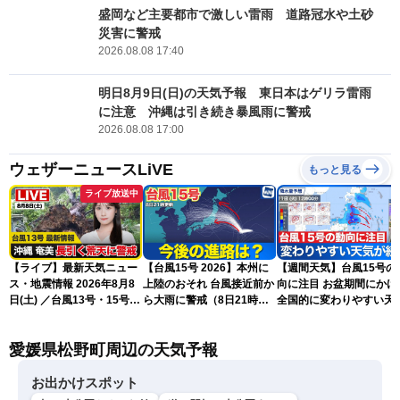
盛岡など主要都市で激しい雷雨 道路冠水や土砂
災害に警戒
2026.08.08 17:40
明日8月9日(日)の天気予報 東日本はゲリラ雷雨
に注意 沖縄は引き続き暴風雨に警戒
2026.08.08 17:00
ウェザーニュースLiVE
もっと見る
ライブ放送中
【ライブ】最新天気ニュー
【台風15号 2026】本州に
【週間天気】台風15号の
ス・地震情報 2026年8月8
上陸のおそれ 台風接近前か
向に注目 お盆期間にかけて
日(土) ／台風13号・15号
ら大雨に警戒（8日21時更
全国的に変わりやすい天
ゲリラ雷雨最新見解 令和
新）
が続く見込み
8年熊本地震情報〈ウェザ
愛媛県松野町周辺の天気予報
ーニュースLiVEムーン・戸
北美月／芳野達郎〉
お出かけスポット