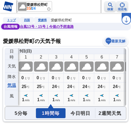
愛媛県松野町
33
/
24
検索
現在地
雨雲レーダー
台風情報
地震情報
警報・注意報
2週間天気
ラ
愛媛県松野町
トップ
四国
愛媛県
台風情報
台風13号・15号｜今後の予想進路
愛媛県松野町の天気予報
最新見解
日
)
9日(日)
0
1
2
3
4
5
6
7
時
天気
降水
0
0
0
0
0
0
0
0
0
ミリ
ミリ
ミリ
ミリ
ミリ
ミリ
ミリ
ミリ
気温
25
25
25
24
24
24
24
24
2
℃
℃
℃
℃
℃
℃
℃
℃
風
1
1
1
1
1
1
1
1
1
m/s
m/s
m/s
m/s
m/s
m/s
m/s
m/s
5分毎
1時間毎
今日明日
2週間天気