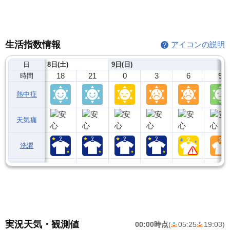
生活指数情報
アイコンの説明
日
8日(土)
9日(日)
18
21
0
3
6
9
時間
熱中症
天気痛
洗濯
実況天気・観測値
00:00時点
(
05:25
19:03
)