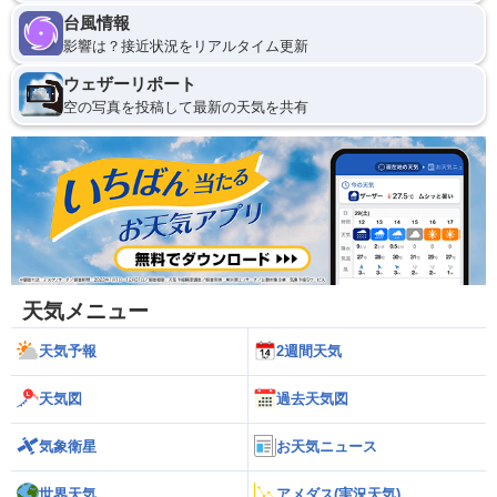
台風情報
影響は？接近状況をリアルタイム更新
ウェザーリポート
空の写真を投稿して最新の天気を共有
天気メニュー
天気予報
2週間天気
天気図
過去天気図
気象衛星
お天気ニュース
世界天気
アメダス(実況天気)