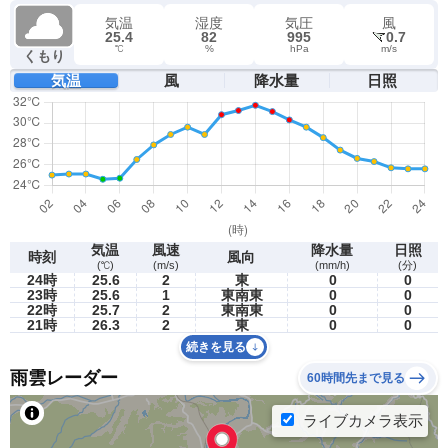
気温
湿度
気圧
風
25.4
82
995
0.7
℃
%
hPa
m/s
くもり
気温
風
降水量
日照
気温
風速
降水量
日照
時刻
風向
(℃)
(m/s)
(mm/h)
(分)
24時
25.6
2
東
0
0
23時
25.6
1
東南東
0
0
22時
25.7
2
東南東
0
0
21時
26.3
2
東
0
0
続きを見る
雨雲レーダー
60時間先まで見る