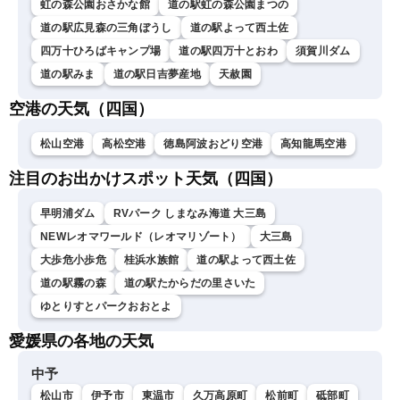
虹の森公園おさかな館
道の駅虹の森公園まつの
道の駅広見森の三角ぼうし
道の駅よって西土佐
四万十ひろばキャンプ場
道の駅四万十とおわ
須賀川ダム
道の駅みま
道の駅日吉夢産地
天赦園
空港の天気（四国）
松山空港
高松空港
徳島阿波おどり空港
高知龍馬空港
注目のお出かけスポット天気（四国）
早明浦ダム
RVパーク しまなみ海道 大三島
NEWレオマワールド（レオマリゾート）
大三島
大歩危小歩危
桂浜水族館
道の駅よって西土佐
道の駅霧の森
道の駅たからだの里さいた
ゆとりすとパークおおとよ
愛媛県の各地の天気
中予
松山市
伊予市
東温市
久万高原町
松前町
砥部町