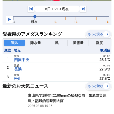
愛媛県のアメダスランキング
もっと見る
気温
降水量
風
降雪量
湿度
順位
地点
観測値
愛媛
00:03
1
四国中央
28.1℃
愛媛
00:01
2
長浜
27.9℃
愛媛
00:08
3
松山
27.5℃
最新のお天気ニュース
もっと読む
富山県で1時間に109mmの猛烈な雨 気象防災速
報・記録的短時間大雨
2026.08.08 19:15