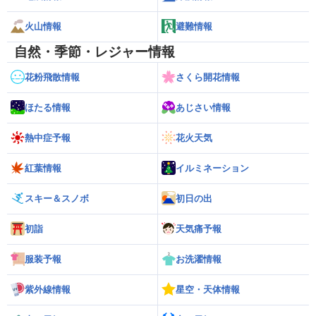
火山情報
避難情報
自然・季節・レジャー情報
花粉飛散情報
さくら開花情報
ほたる情報
あじさい情報
熱中症予報
花火天気
紅葉情報
イルミネーション
スキー＆スノボ
初日の出
初詣
天気痛予報
服装予報
お洗濯情報
紫外線情報
星空・天体情報