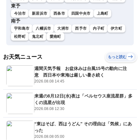
東予
今治市
新居浜市
西条市
四国中央市
上島町
南予
宇和島市
八幡浜市
大洲市
西予市
内子町
伊方町
松野町
鬼北町
愛南町
お天気ニュース
もっと読む
週間天気予報 お盆休みは台風15号の動向に注
意 西日本や東海は厳しい暑さ続く
2026.08.08 14:45
来週の8月12日(水)夜は「ペルセウス座流星群」多
くの流星が出現
2026.08.08 12:30
“東はそば、西はうどん” その理由は「気候」にあ
った
2026.08.08 05:00