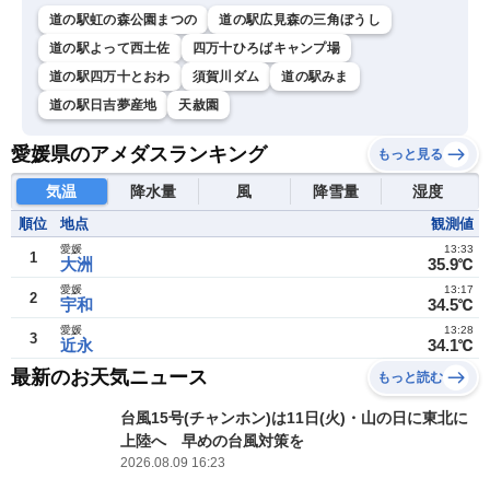
道の駅虹の森公園まつの
道の駅広見森の三角ぼうし
道の駅よって西土佐
四万十ひろばキャンプ場
道の駅四万十とおわ
須賀川ダム
道の駅みま
道の駅日吉夢産地
天赦園
愛媛県のアメダスランキング
もっと見る
気温
降水量
風
降雪量
湿度
順位
地点
観測値
愛媛
13:33
1
大洲
35.9℃
愛媛
13:17
2
宇和
34.5℃
愛媛
13:28
3
近永
34.1℃
最新のお天気ニュース
もっと読む
台風15号(チャンホン)は11日(火)・山の日に東北に
上陸へ 早めの台風対策を
2026.08.09 16:23