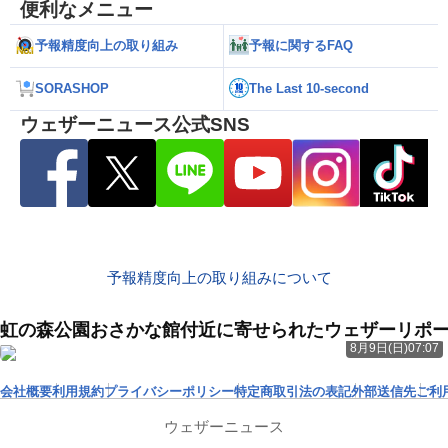
便利なメニュー
予報精度向上の取り組み
予報に関するFAQ
SORASHOP
The Last 10-second
ウェザーニュース公式SNS
予報精度向上の取り組みについて
虹の森公園おさかな館付近に寄せられたウェザーリポ
8月9日(日)07:07
会社概要
利用規約
プライバシーポリシー
特定商取引法の表記
外部送信先
ご利
ウェザーニュース