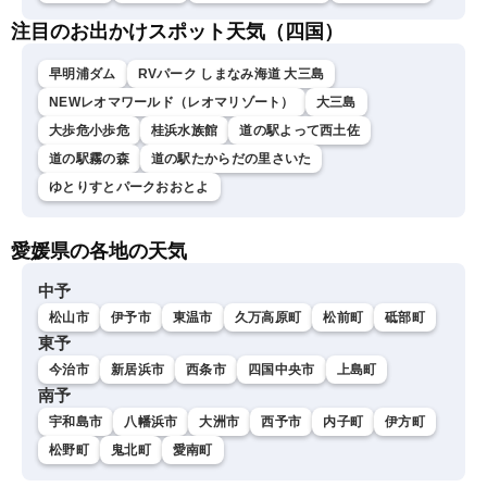
注目のお出かけスポット天気（四国）
早明浦ダム
RVパーク しまなみ海道 大三島
NEWレオマワールド（レオマリゾート）
大三島
大歩危小歩危
桂浜水族館
道の駅よって西土佐
道の駅霧の森
道の駅たからだの里さいた
ゆとりすとパークおおとよ
愛媛県の各地の天気
中予
松山市
伊予市
東温市
久万高原町
松前町
砥部町
東予
今治市
新居浜市
西条市
四国中央市
上島町
南予
宇和島市
八幡浜市
大洲市
西予市
内子町
伊方町
松野町
鬼北町
愛南町