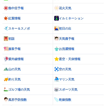
熱中症予報
花火天気
紅葉情報
イルミネーション
スキー＆スノボ
初日の出
初詣
天気痛予報
服装予報
お洗濯情報
紫外線情報
星空・天体情報
山の天気
空の天気
釣り天気
マリン天気
ゴルフ場の天気
スポーツ天気
風邪予防指数
乾燥指数