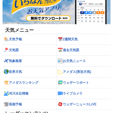
天気メニュー
天気予報
2週間天気
天気図
過去天気図
気象衛星
お天気ニュース
世界天気
アメダス(実況天気)
アメダスランキング
ウェザーリポート
河川水位情報
ライブカメラ
長期予報
ウェザーニュースLiVE