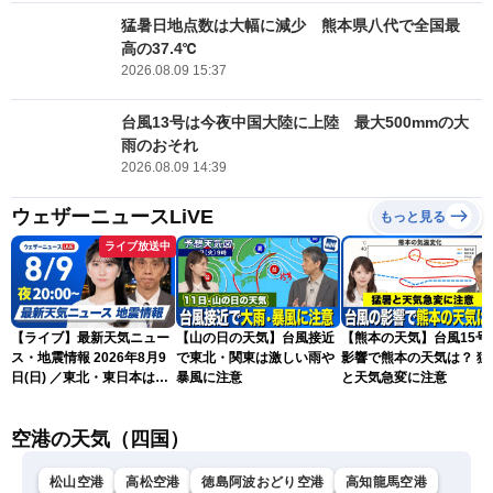
猛暑日地点数は大幅に減少 熊本県八代で全国最
高の37.4℃
2026.08.09 15:37
台風13号は今夜中国大陸に上陸 最大500mmの大
雨のおそれ
2026.08.09 14:39
ウェザーニュースLiVE
もっと見る
ライブ放送中
【ライブ】最新天気ニュー
【山の日の天気】台風接近
【熊本の天気】台風15号
ス・地震情報 2026年8月9
で東北・関東は激しい雨や
影響で熊本の天気は？ 猛
日(日) ／東北・東日本は急
暴風に注意
と天気急変に注意
な雷雨に注意〈ウェザーニ
ュースLiVEムーン・駒木結
空港の天気（四国）
衣／芳野達郎〉
松山空港
高松空港
徳島阿波おどり空港
高知龍馬空港