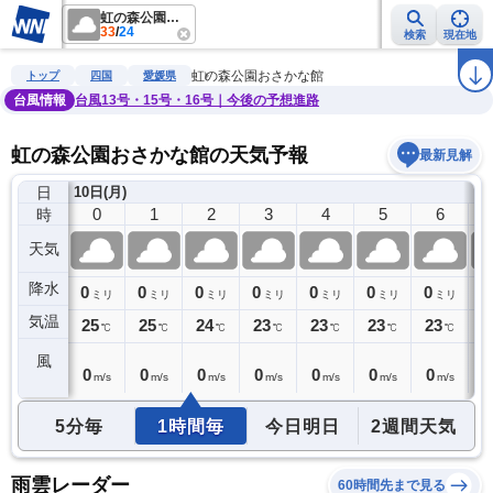
虹の森公園おさかな館
33
/
24
検索
現在地
雨雲レーダー
台風情報
地震情報
警報・注意報
2週間天気
ラ
虹の森公園おさかな館
トップ
四国
愛媛県
台風情報
台風13号・15号・16号｜今後の予想進路
虹の森公園おさかな館の天気予報
最新見解
日
9日(日)
10日(月)
23
0
1
2
3
4
5
6
時
天気
降水
0
0
0
0
0
0
0
0
0
ミリ
ミリ
ミリ
ミリ
ミリ
ミリ
ミリ
ミリ
気温
26
25
25
24
23
23
23
23
2
℃
℃
℃
℃
℃
℃
℃
℃
風
0
0
0
0
0
0
0
0
0
m/s
m/s
m/s
m/s
m/s
m/s
m/s
m/s
5分毎
1時間毎
今日明日
2週間天気
雨雲レーダー
60時間先まで見る