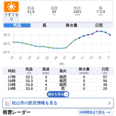
気温
湿度
気圧
風
31.9
60
1001
2.8
うすぐも
℃
%
hPa
m/s
り
気温
風
降水量
日照
気温
風速
降水量
日照
時刻
風向
(℃)
(m/s)
(mm/h)
(分)
17時
32.1
3
南西
0
57
16時
33.3
4
南西
0
56
15時
33.8
4
南西
0
48
14時
33.8
2
西
0
20
続きを見る
松山市の防災情報を見る
雨雲レーダー
60時間先まで見る