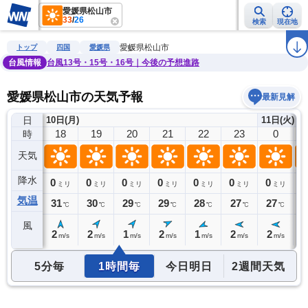
愛媛県松山市
33
/
26
検索
現在地
雨雲レーダー
台風情報
地震情報
警報・注意報
2週間天気
ラ
愛媛県松山市
トップ
四国
愛媛県
台風情報
台風13号・15号・16号｜今後の予想進路
愛媛県松山市の天気予報
最新見解
日
10日(月)
11日(火)
17
18
19
20
21
22
23
0
時
天気
降水
0
0
0
0
0
0
0
0
0
ミリ
ミリ
ミリ
ミリ
ミリ
ミリ
ミリ
ミリ
気温
32
31
30
29
29
28
27
27
2
℃
℃
℃
℃
℃
℃
℃
℃
風
3
2
2
1
2
1
2
2
2
m/s
m/s
m/s
m/s
m/s
m/s
m/s
m/s
5分毎
1時間毎
今日明日
2週間天気