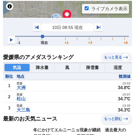
愛媛県のアメダスランキング
もっと見る
気温
降水量
風
降雪量
湿度
順位
地点
観測値
愛媛
15:03
1
大洲
34.8℃
愛媛
15:07
2
松山
34.7℃
愛媛
13:35
3
大三島
34.3℃
最新のお天気ニュース
もっと読む
冬にかけてエルニーニョ現象が継続 過去最大の