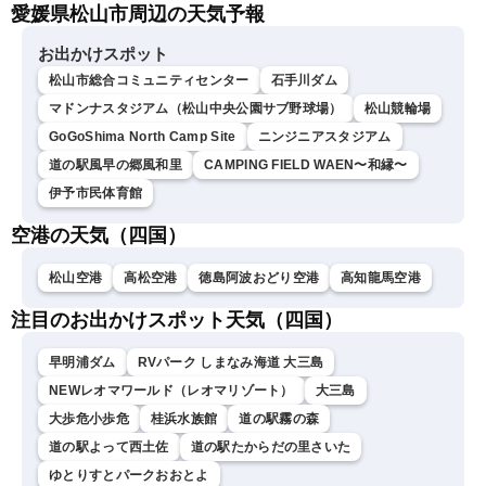
愛媛県松山市周辺の天気予報
ュースLiVEイブニング・駒
木結衣／宇野沢達也〉
お出かけスポット
松山市総合コミュニティセンター
石手川ダム
マドンナスタジアム（松山中央公園サブ野球場）
松山競輪場
GoGoShima North Camp Site
ニンジニアスタジアム
道の駅風早の郷風和里
CAMPING FIELD WAEN〜和縁〜
伊予市民体育館
空港の天気（四国）
松山空港
高松空港
徳島阿波おどり空港
高知龍馬空港
注目のお出かけスポット天気（四国）
早明浦ダム
RVパーク しまなみ海道 大三島
NEWレオマワールド（レオマリゾート）
大三島
大歩危小歩危
桂浜水族館
道の駅霧の森
道の駅よって西土佐
道の駅たからだの里さいた
ゆとりすとパークおおとよ