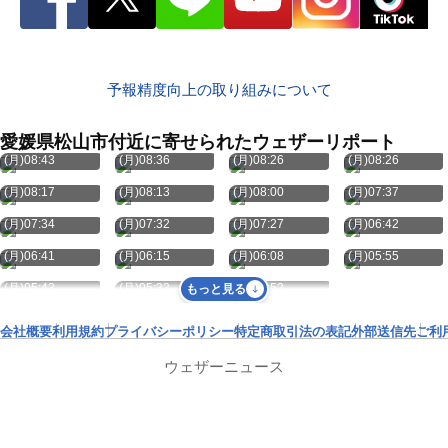
予報精度向上の取り組みについて
愛媛県松山市付近に寄せられたウェザーリポート
8月10日
8月10日
8月10日
8月10日
(月)08:43
(月)08:36
(月)08:26
(月)08:26
8月10日
8月10日
8月10日
8月10日
(月)08:17
(月)08:13
(月)08:00
(月)07:37
8月10日
8月10日
8月10日
8月10日
(月)07:34
(月)07:32
(月)07:27
(月)06:42
8月10日
8月10日
8月10日
8月10日
(月)06:41
(月)06:15
(月)06:08
(月)05:55
8月10日
8月10日
8月10日
(月)05:43
(月)05:33
(月)04:52
もっと見る
会社概要
利用規約
プライバシーポリシー
特定商取引法の表記
外部送信先
ご利
ウェザーニュース