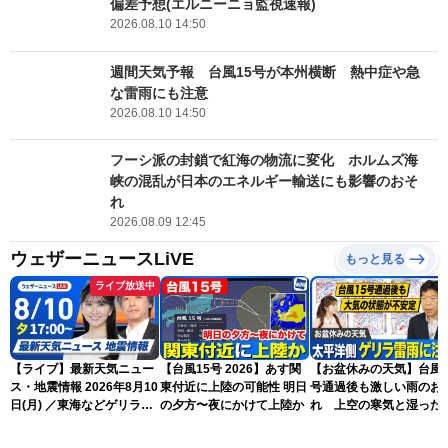
偏差予想(エルニーニョ監視速報)
2026.08.10 14:50
週間天気予報 台風15号が本州横断 熱中症や急
な雷雨にも注意
2026.08.10 14:50
フーシ派の封鎖で紅海の物流に変化 ホルムズ海
峡の混乱が日本のエネルギー輸送にも影響のおそ
れ
2026.08.09 12:45
ウェザーニュースLiVE
もっと見る
ライブ放送中
【ライブ】最新天気ニュー
【台風15号 2026】あす関
【お盆休みの天気】台風1
ス・地震情報 2026年8月10
東付近に上陸の可能性 明日
号通過後も激しい雨のお
日(月) ／東海などゲリラ雷
の夕方〜夜にかけて上陸か
れ 上空の寒気と湿った
雨に注意 東北や関東は早め
気でゲリラ雷雨に注意
の台風対策を〈ウェザーニ