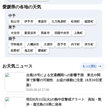
愛媛県の各地の天気
中予
松山市
伊予市
東温市
久万高原町
松前町
砥部町
東予
今治市
新居浜市
西条市
四国中央市
上島町
南予
宇和島市
八幡浜市
大洲市
西予市
内子町
伊方町
松野町
鬼北町
愛南町
お天気ニュース
もっと読む
台風15号による交通機関への影響予測 東北や関
東で影響の可能性 お盆の移動に注意（8月10日更
新）
2026.08.10 17:00
明日8月11日(火)の熱中症警戒アラート 高知・熊
本・鹿児島の3県に発表