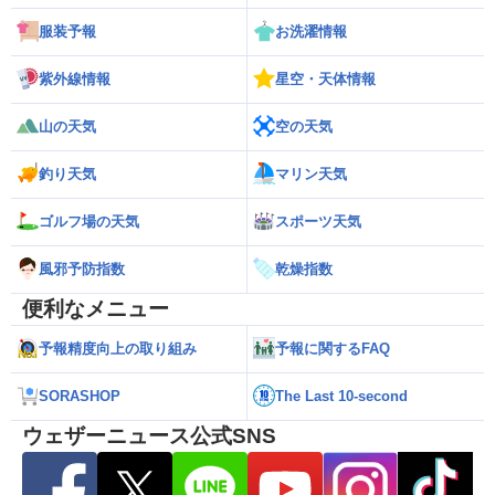
服装予報
お洗濯情報
紫外線情報
星空・天体情報
山の天気
空の天気
釣り天気
マリン天気
ゴルフ場の天気
スポーツ天気
風邪予防指数
乾燥指数
便利なメニュー
予報精度向上の取り組み
予報に関するFAQ
SORASHOP
The Last 10-second
ウェザーニュース公式SNS