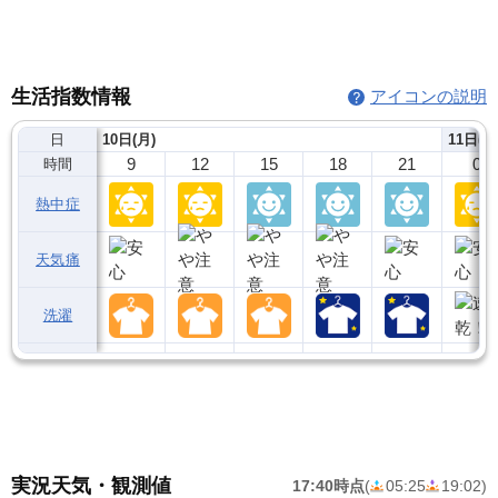
生活指数情報
アイコンの説明
日
10日(月)
11日(火
9
12
15
18
21
0
時間
熱中症
天気痛
洗濯
実況天気・観測値
17:40時点
(
05:25
19:02
)