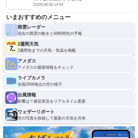
2026.08.06 14:54
いまおすすめのメニュー
雨雲レーダー
現在の雨雲の動きと60時間先の予報
2週間天気
2週間先までの天気・気温を掲載
アメダス
アメダスの最新情報をチェック
ライブカメラ
全国2500地点の空の様子
台風情報
影響は？接近状況をリアルタイム更新
ウェザーリポート
空の写真を投稿して最新の天気を共有