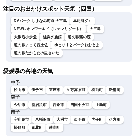
注目のお出かけスポット天気（四国）
RVパーク しまなみ海道 大三島
早明浦ダム
NEWレオマワールド（レオマリゾート）
大三島
大歩危小歩危
桂浜水族館
道の駅霧の森
道の駅よって西土佐
ゆとりすとパークおおとよ
道の駅たからだの里さいた
愛媛県の各地の天気
中予
松山市
伊予市
東温市
久万高原町
松前町
砥部町
東予
今治市
新居浜市
西条市
四国中央市
上島町
南予
宇和島市
八幡浜市
大洲市
西予市
内子町
伊方町
松野町
鬼北町
愛南町