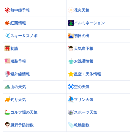
熱中症予報
花火天気
紅葉情報
イルミネーション
スキー＆スノボ
初日の出
初詣
天気痛予報
服装予報
お洗濯情報
紫外線情報
星空・天体情報
山の天気
空の天気
釣り天気
マリン天気
ゴルフ場の天気
スポーツ天気
風邪予防指数
乾燥指数