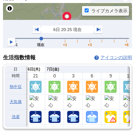
生活指数情報
アイコンの説明
日
6日(木)
7日(金)
21
0
3
6
9
12
時間
熱中症
天気痛
洗濯