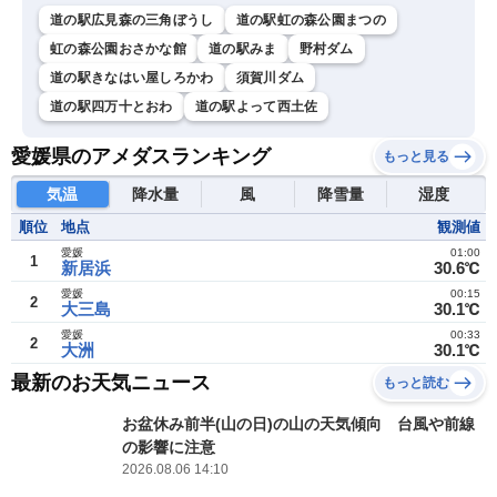
道の駅広見森の三角ぼうし
道の駅虹の森公園まつの
虹の森公園おさかな館
道の駅みま
野村ダム
道の駅きなはい屋しろかわ
須賀川ダム
道の駅四万十とおわ
道の駅よって西土佐
愛媛県のアメダスランキング
もっと見る
気温
降水量
風
降雪量
湿度
順位
地点
観測値
愛媛
01:00
1
新居浜
30.6℃
愛媛
00:15
2
大三島
30.1℃
愛媛
00:33
2
大洲
30.1℃
最新のお天気ニュース
もっと読む
お盆休み前半(山の日)の山の天気傾向 台風や前線
の影響に注意
2026.08.06 14:10