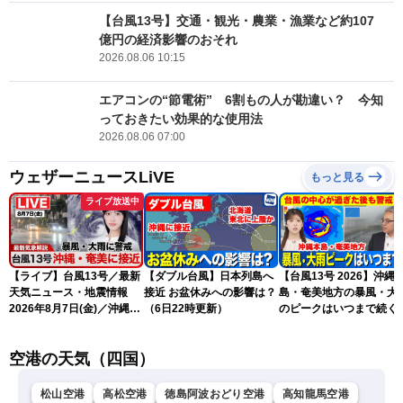
【台風13号】交通・観光・農業・漁業など約107
億円の経済影響のおそれ
2026.08.06 10:15
エアコンの“節電術” 6割もの人が勘違い？ 今知
っておきたい効果的な使用法
2026.08.06 07:00
ウェザーニュースLiVE
もっと見る
ライブ放送中
【ライブ】台風13号／最新
【ダブル台風】日本列島へ
【台風13号 2026】沖縄
天気ニュース・地震情報
接近 お盆休みへの影響は？
島・奄美地方の暴風・大
2026年8月7日(金)／沖縄・
（6日22時更新）
のピークはいつまで続く
奄美は台風による暴風雨に
（6日18時更新）
厳重警戒〈ウェザーニュー
空港の天気（四国）
スLiVEモーニング・松本真
央／有賀哲夫〉
松山空港
高松空港
徳島阿波おどり空港
高知龍馬空港