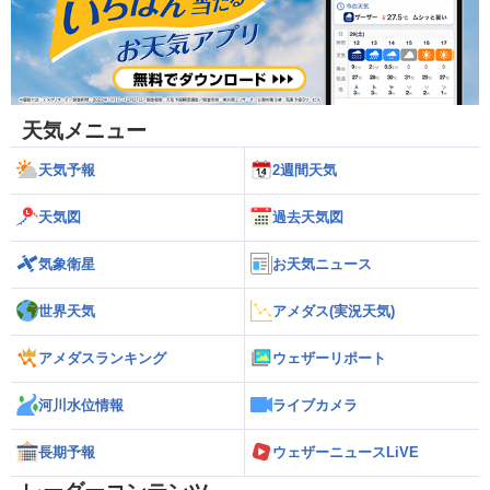
天気メニュー
天気予報
2週間天気
天気図
過去天気図
気象衛星
お天気ニュース
世界天気
アメダス(実況天気)
アメダスランキング
ウェザーリポート
河川水位情報
ライブカメラ
長期予報
ウェザーニュースLiVE