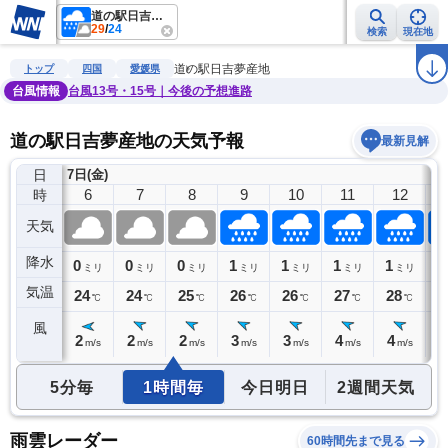
道の駅日吉夢産地
29
/
24
検索
現在地
雨雲レーダー
台風情報
地震情報
警報・注意報
2週間天気
ラ
道の駅日吉夢産地
トップ
四国
愛媛県
台風情報
台風13号・15号｜今後の予想進路
道の駅日吉夢産地の天気予報
最新見解
日
7日(金)
5
6
7
8
9
10
11
12
時
天気
降水
0
0
0
0
1
1
1
1
1
ミリ
ミリ
ミリ
ミリ
ミリ
ミリ
ミリ
ミリ
気温
26
24
24
25
26
26
27
28
2
℃
℃
℃
℃
℃
℃
℃
℃
風
2
2
2
2
3
3
4
4
4
m/s
m/s
m/s
m/s
m/s
m/s
m/s
m/s
5分毎
1時間毎
今日明日
2週間天気
雨雲レーダー
60時間先まで見る