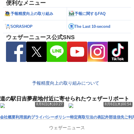
便利なメニュー
予報精度向上の取り組み
予報に関するFAQ
SORASHOP
The Last 10-second
ウェザーニュース公式SNS
予報精度向上の取り組みについて
道の駅日吉夢産地付近に寄せられたウェザーリポート
8月6日(木)10:27
8月6日(木)00:54
会社概要
利用規約
プライバシーポリシー
特定商取引法の表記
外部送信先
ご利
ウェザーニュース