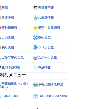
初詣
天気痛予報
服装予報
お洗濯情報
紫外線情報
星空・天体情報
山の天気
空の天気
釣り天気
マリン天気
ゴルフ場の天気
スポーツ天気
風邪予防指数
乾燥指数
利なメニュー
予報精度向上の取り
予報に関するFAQ
組み
SORASHOP
The Last 10-second