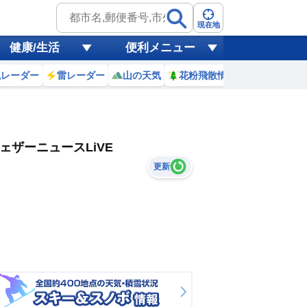
現在地
健康/生活
便利メニュー
風レーダー
雷レーダー
山の天気
花粉飛散情報
世界天気
ェザーニュースLiVE
更新