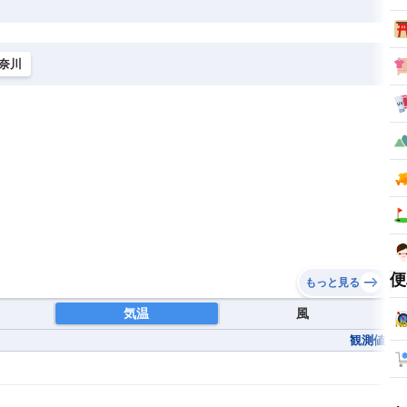
奈川
便
もっと見る
気温
風
観測値