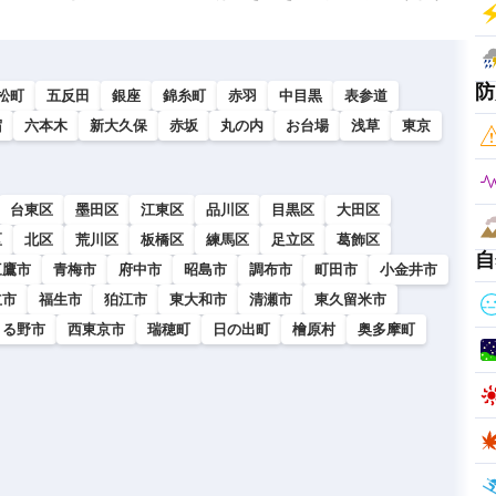
防
松町
五反田
銀座
錦糸町
赤羽
中目黒
表参道
宿
六本木
新大久保
赤坂
丸の内
お台場
浅草
東京
台東区
墨田区
江東区
品川区
目黒区
大田区
区
北区
荒川区
板橋区
練馬区
足立区
葛飾区
自
三鷹市
青梅市
府中市
昭島市
調布市
町田市
小金井市
立市
福生市
狛江市
東大和市
清瀬市
東久留米市
きる野市
西東京市
瑞穂町
日の出町
檜原村
奥多摩町