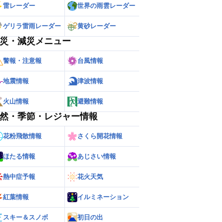
雷レーダー
世界の雨雲レーダー
ゲリラ雷雨レーダー
黄砂レーダー
災・減災メニュー
警報・注意報
台風情報
地震情報
津波情報
火山情報
避難情報
然・季節・レジャー情報
花粉飛散情報
さくら開花情報
ほたる情報
あじさい情報
熱中症予報
花火天気
紅葉情報
イルミネーション
スキー＆スノボ
初日の出