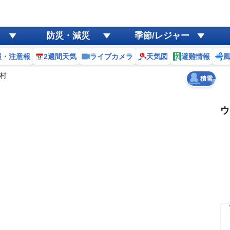
ゲリラ
風
防災・減災
季節/レジャー
黄砂
報・注意報
2週間天気
ライブカメラ
天気図
避難情報
天気
台風
村
積雪
ウ