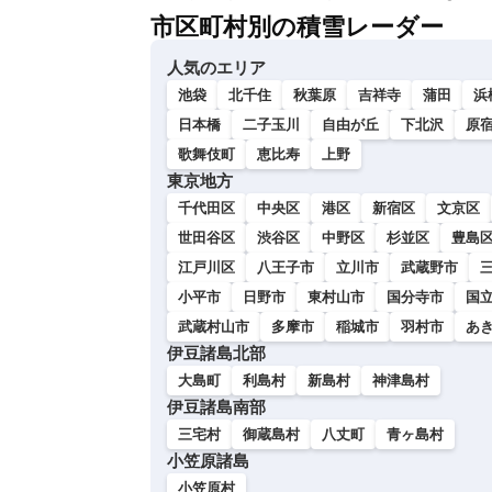
市区町村別の積雪レーダー
人気のエリア
池袋
北千住
秋葉原
吉祥寺
蒲田
浜
日本橋
二子玉川
自由が丘
下北沢
原
歌舞伎町
恵比寿
上野
東京地方
千代田区
中央区
港区
新宿区
文京区
世田谷区
渋谷区
中野区
杉並区
豊島
江戸川区
八王子市
立川市
武蔵野市
小平市
日野市
東村山市
国分寺市
国
武蔵村山市
多摩市
稲城市
羽村市
あ
伊豆諸島北部
大島町
利島村
新島村
神津島村
伊豆諸島南部
三宅村
御蔵島村
八丈町
青ヶ島村
小笠原諸島
小笠原村