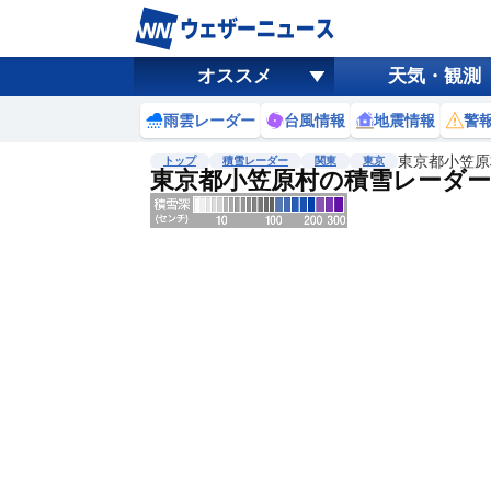
オススメ
天気・観測
雨雲レーダー
台風情報
地震情報
警
東京都小笠原
トップ
積雪レーダー
関東
東京
東京都小笠原村の積雪レーダー
地図選択
背景色調整
明
る
い
暗
い
濃淡調整
薄
い
濃