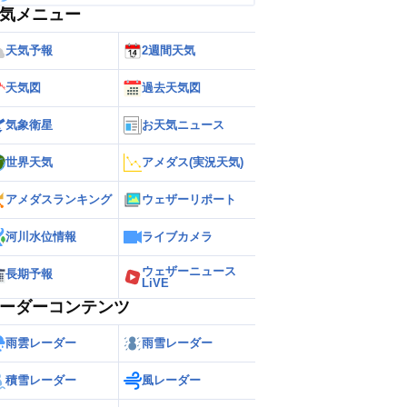
気メニュー
天気予報
2週間天気
天気図
過去天気図
気象衛星
お天気ニュース
世界天気
アメダス(実況天気)
アメダスランキング
ウェザーリポート
河川水位情報
ライブカメラ
ウェザーニュース
長期予報
LiVE
ーダーコンテンツ
雨雲レーダー
雨雪レーダー
積雪レーダー
風レーダー