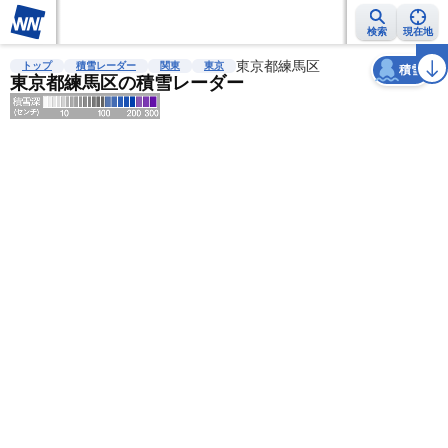
検索
現在地
天気
台風
雨雲レーダー
台風情報
地震情報
東京都練馬区
警報・注意報
2週間天気
ラ
トップ
積雪レーダー
関東
東京
積雪
東京都練馬区の積雪レーダー
明
る
い
暗
い
薄
い
濃
い