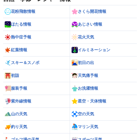
花粉飛散情報
さくら開花情報
ほたる情報
あじさい情報
熱中症予報
花火天気
紅葉情報
イルミネーション
スキー＆スノボ
初日の出
初詣
天気痛予報
服装予報
お洗濯情報
紫外線情報
星空・天体情報
山の天気
空の天気
釣り天気
マリン天気
ゴルフ場の天気
スポーツ天気