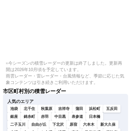
※今シーズンの積雪レーダーの更新は終了しました。更新再
開は2026年10月頃を予定しています。
雨雲レーダー・雷レーダー・台風情報など、季節に応じた気
象コンテンツは引き続きご利用いただけます。
市区町村別の積雪レーダー
人気のエリア
池袋
北千住
秋葉原
吉祥寺
蒲田
浜松町
五反田
銀座
錦糸町
赤羽
中目黒
表参道
日本橋
二子玉川
自由が丘
下北沢
原宿
六本木
新大久保