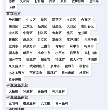
赤坂
丸の内
お台場
浅草
東京
歌舞伎町
恵比寿
上野
東京地方
千代田区
中央区
港区
新宿区
文京区
台東区
墨田区
江東区
品川区
目黒区
大田区
世田谷区
渋谷区
中野区
杉並区
豊島区
北区
荒川区
板橋区
練馬区
足立区
葛飾区
江戸川区
八王子市
立川市
武蔵野市
三鷹市
青梅市
府中市
昭島市
調布市
町田市
小金井市
小平市
日野市
東村山市
国分寺市
国立市
福生市
狛江市
東大和市
清瀬市
東久留米市
武蔵村山市
多摩市
稲城市
羽村市
あきる野市
西東京市
瑞穂町
日の出町
檜原村
奥多摩町
伊豆諸島北部
大島町
利島村
新島村
神津島村
伊豆諸島南部
三宅村
御蔵島村
八丈町
青ヶ島村
小笠原諸島