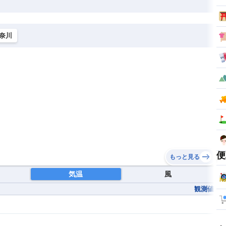
奈川
便
もっと見る
気温
風
観測値