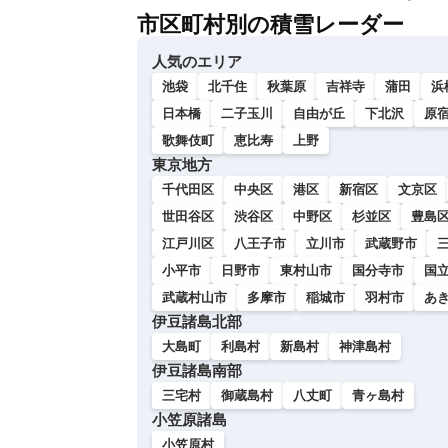
市区町村別の積雪レーダー
人気のエリア
池袋
北千住
秋葉原
吉祥寺
蒲田
浜
日本橋
二子玉川
自由が丘
下北沢
原
歌舞伎町
恵比寿
上野
東京地方
千代田区
中央区
港区
新宿区
文京区
世田谷区
渋谷区
中野区
杉並区
豊島
江戸川区
八王子市
立川市
武蔵野市
小平市
日野市
東村山市
国分寺市
国
武蔵村山市
多摩市
稲城市
羽村市
あ
伊豆諸島北部
大島町
利島村
新島村
神津島村
伊豆諸島南部
三宅村
御蔵島村
八丈町
青ヶ島村
小笠原諸島
小笠原村