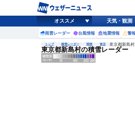
オススメ
天気・観測
雨雲レーダー
台風情報
地震情報
警
東京都新島村
トップ
積雪レーダー
関東
東京
東京都新島村の積雪レーダー
地図選択
背景色調整
明
る
い
暗
い
濃淡調整
薄
い
濃