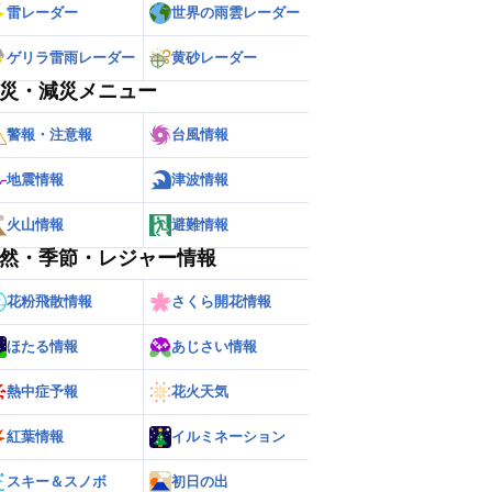
雷レーダー
世界の雨雲レーダー
ゲリラ雷雨レーダー
黄砂レーダー
災・減災メニュー
警報・注意報
台風情報
地震情報
津波情報
火山情報
避難情報
然・季節・レジャー情報
花粉飛散情報
さくら開花情報
ほたる情報
あじさい情報
熱中症予報
花火天気
紅葉情報
イルミネーション
スキー＆スノボ
初日の出