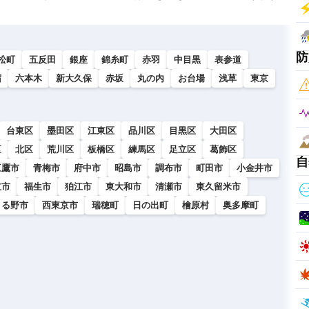
防
松町
五反田
銀座
錦糸町
赤羽
中目黒
表参道
宿
六本木
新大久保
赤坂
丸の内
お台場
浅草
東京
台東区
墨田区
江東区
品川区
目黒区
大田区
区
北区
荒川区
板橋区
練馬区
足立区
葛飾区
自
三鷹市
青梅市
府中市
昭島市
調布市
町田市
小金井市
立市
福生市
狛江市
東大和市
清瀬市
東久留米市
きる野市
西東京市
瑞穂町
日の出町
檜原村
奥多摩町