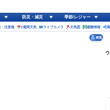
ゲリラ
風
防災・減災
季節/レジャー
黄砂
報・注意報
2週間天気
ライブカメラ
天気図
避難情報
天気
台風
積雪
ウ