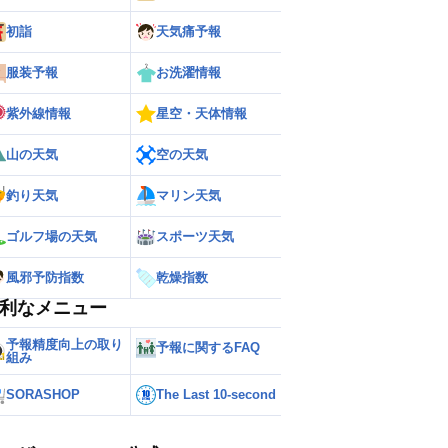
初詣
天気痛予報
服装予報
お洗濯情報
紫外線情報
星空・天体情報
山の天気
空の天気
釣り天気
マリン天気
ゴルフ場の天気
スポーツ天気
風邪予防指数
乾燥指数
利なメニュー
予報精度向上の取り
予報に関するFAQ
組み
SORASHOP
The Last 10-second