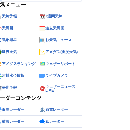
気メニュー
天気予報
2週間天気
天気図
過去天気図
気象衛星
お天気ニュース
世界天気
アメダス(実況天気)
アメダスランキング
ウェザーリポート
河川水位情報
ライブカメラ
ウェザーニュース
長期予報
LiVE
ーダーコンテンツ
雨雲レーダー
雨雪レーダー
積雪レーダー
風レーダー