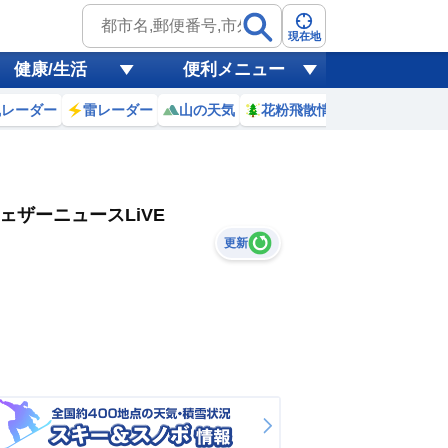
現在地
健康/生活
便利メニュー
風レーダー
雷レーダー
山の天気
花粉飛散情報
世界天気
ェザーニュースLiVE
更新