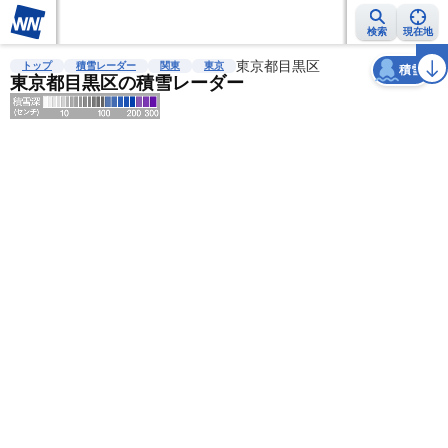
検索
現在地
天気
台風
雨雲レーダー
台風情報
地震情報
東京都目黒区
警報・注意報
2週間天気
ラ
トップ
積雪レーダー
関東
東京
積雪
東京都目黒区の積雪レーダー
明
る
い
暗
い
薄
い
濃
い