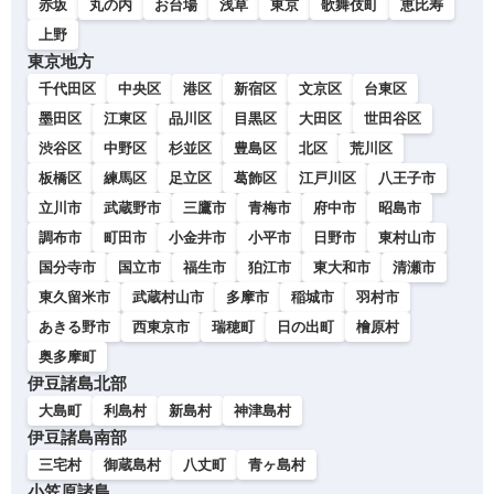
赤坂
丸の内
お台場
浅草
東京
歌舞伎町
恵比寿
上野
東京地方
千代田区
中央区
港区
新宿区
文京区
台東区
墨田区
江東区
品川区
目黒区
大田区
世田谷区
渋谷区
中野区
杉並区
豊島区
北区
荒川区
板橋区
練馬区
足立区
葛飾区
江戸川区
八王子市
立川市
武蔵野市
三鷹市
青梅市
府中市
昭島市
調布市
町田市
小金井市
小平市
日野市
東村山市
国分寺市
国立市
福生市
狛江市
東大和市
清瀬市
東久留米市
武蔵村山市
多摩市
稲城市
羽村市
あきる野市
西東京市
瑞穂町
日の出町
檜原村
奥多摩町
伊豆諸島北部
大島町
利島村
新島村
神津島村
伊豆諸島南部
三宅村
御蔵島村
八丈町
青ヶ島村
小笠原諸島