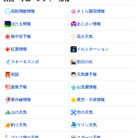
花粉飛散情報
さくら開花情報
ほたる情報
あじさい情報
熱中症予報
花火天気
紅葉情報
イルミネーション
スキー＆スノボ
初日の出
初詣
天気痛予報
服装予報
お洗濯情報
紫外線情報
星空・天体情報
山の天気
空の天気
釣り天気
マリン天気
ゴルフ場の天気
スポーツ天気