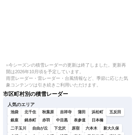
※今シーズンの積雪レーダーの更新は終了しました。更新再
開は2026年10月頃を予定しています。
雨雲レーダー・雷レーダー・台風情報など、季節に応じた気
象コンテンツは引き続きご利用いただけます。
市区町村別の積雪レーダー
人気のエリア
池袋
北千住
秋葉原
吉祥寺
蒲田
浜松町
五反田
銀座
錦糸町
赤羽
中目黒
表参道
日本橋
二子玉川
自由が丘
下北沢
原宿
六本木
新大久保