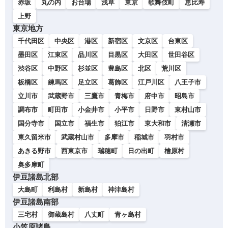
赤坂
丸の内
お台場
浅草
東京
歌舞伎町
恵比寿
上野
東京地方
千代田区
中央区
港区
新宿区
文京区
台東区
墨田区
江東区
品川区
目黒区
大田区
世田谷区
渋谷区
中野区
杉並区
豊島区
北区
荒川区
板橋区
練馬区
足立区
葛飾区
江戸川区
八王子市
立川市
武蔵野市
三鷹市
青梅市
府中市
昭島市
調布市
町田市
小金井市
小平市
日野市
東村山市
国分寺市
国立市
福生市
狛江市
東大和市
清瀬市
東久留米市
武蔵村山市
多摩市
稲城市
羽村市
あきる野市
西東京市
瑞穂町
日の出町
檜原村
奥多摩町
伊豆諸島北部
大島町
利島村
新島村
神津島村
伊豆諸島南部
三宅村
御蔵島村
八丈町
青ヶ島村
小笠原諸島