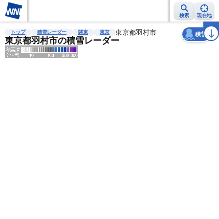
検索
現在地
天気
台風
雨雲レーダー
台風情報
地震情報
東京都羽村市
警報・注意報
2週間天気
ラ
トップ
積雪レーダー
関東
東京
積雪
東京都羽村市の積雪レーダー
明
る
い
暗
い
薄
い
濃
い