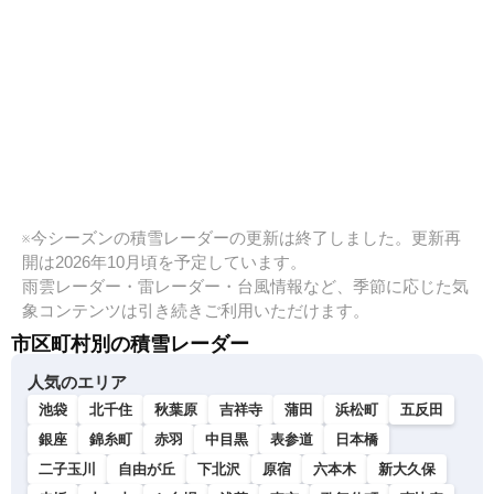
※今シーズンの積雪レーダーの更新は終了しました。更新再
開は2026年10月頃を予定しています。
雨雲レーダー・雷レーダー・台風情報など、季節に応じた気
象コンテンツは引き続きご利用いただけます。
市区町村別の積雪レーダー
人気のエリア
池袋
北千住
秋葉原
吉祥寺
蒲田
浜松町
五反田
銀座
錦糸町
赤羽
中目黒
表参道
日本橋
二子玉川
自由が丘
下北沢
原宿
六本木
新大久保