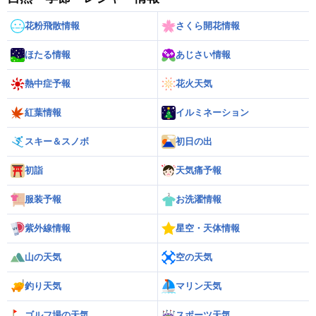
花粉飛散情報
さくら開花情報
ほたる情報
あじさい情報
熱中症予報
花火天気
紅葉情報
イルミネーション
スキー＆スノボ
初日の出
初詣
天気痛予報
服装予報
お洗濯情報
紫外線情報
星空・天体情報
山の天気
空の天気
釣り天気
マリン天気
ゴルフ場の天気
スポーツ天気