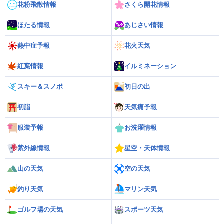
花粉飛散情報
さくら開花情報
ほたる情報
あじさい情報
熱中症予報
花火天気
紅葉情報
イルミネーション
スキー＆スノボ
初日の出
初詣
天気痛予報
服装予報
お洗濯情報
紫外線情報
星空・天体情報
山の天気
空の天気
釣り天気
マリン天気
ゴルフ場の天気
スポーツ天気