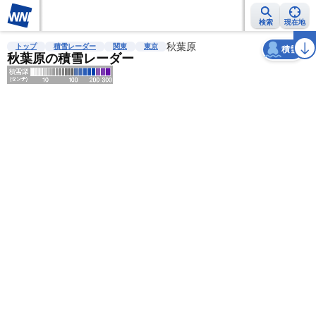
検索
現在地
天気
台風
雨雲レーダー
台風情報
地震情報
秋葉原
警報・注意報
2週間天気
ラ
トップ
積雪レーダー
関東
東京
積雪
秋葉原の積雪レーダー
明
る
い
暗
い
薄
い
濃
い