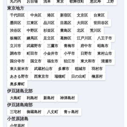
丸の内
お台場
浅草
東京
歌舞伎町
恵比寿
上野
東京地方
千代田区
中央区
港区
新宿区
文京区
台東区
墨田区
江東区
品川区
目黒区
大田区
世田谷区
渋谷区
中野区
杉並区
豊島区
北区
荒川区
板橋区
練馬区
足立区
葛飾区
江戸川区
八王子市
立川市
武蔵野市
三鷹市
青梅市
府中市
昭島市
調布市
町田市
小金井市
小平市
日野市
東村山市
国分寺市
国立市
福生市
狛江市
東大和市
清瀬市
東久留米市
武蔵村山市
多摩市
稲城市
羽村市
あきる野市
西東京市
瑞穂町
日の出町
檜原村
奥多摩町
伊豆諸島北部
大島町
利島村
新島村
神津島村
伊豆諸島南部
三宅村
御蔵島村
八丈町
青ヶ島村
小笠原諸島
小笠原村