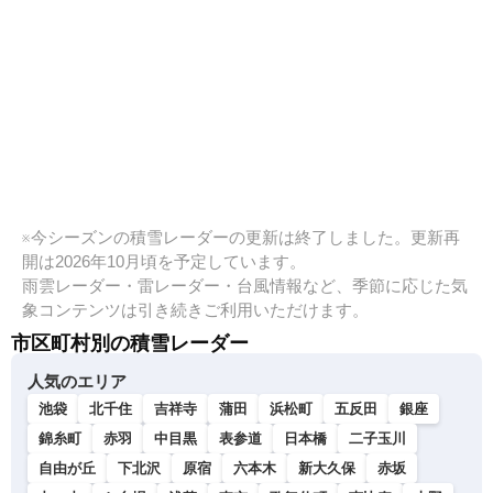
※今シーズンの積雪レーダーの更新は終了しました。更新再
開は2026年10月頃を予定しています。
雨雲レーダー・雷レーダー・台風情報など、季節に応じた気
象コンテンツは引き続きご利用いただけます。
市区町村別の積雪レーダー
人気のエリア
池袋
北千住
吉祥寺
蒲田
浜松町
五反田
銀座
錦糸町
赤羽
中目黒
表参道
日本橋
二子玉川
自由が丘
下北沢
原宿
六本木
新大久保
赤坂