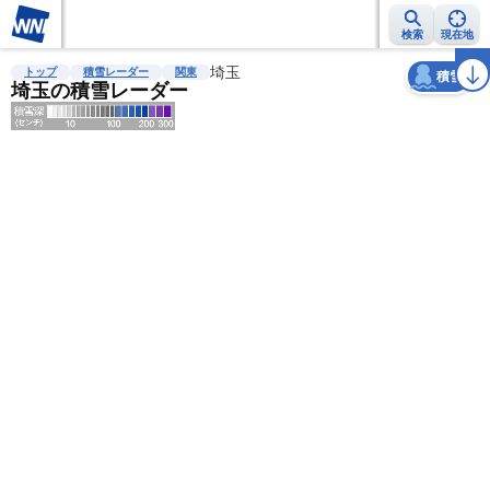
検索
現在地
天気
台風
雨雲レーダー
台風情報
地震情報
埼玉
警報・注意報
2週間天気
ラ
トップ
積雪レーダー
関東
積雪
埼玉の積雪レーダー
明
る
い
暗
い
薄
い
濃
い