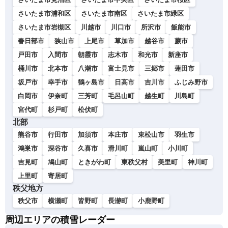
さいたま市浦和区
さいたま市南区
さいたま市緑区
さいたま市岩槻区
川越市
川口市
所沢市
飯能市
春日部市
狭山市
上尾市
草加市
越谷市
蕨市
戸田市
入間市
朝霞市
志木市
和光市
新座市
桶川市
北本市
八潮市
富士見市
三郷市
蓮田市
坂戸市
幸手市
鶴ヶ島市
日高市
吉川市
ふじみ野市
白岡市
伊奈町
三芳町
毛呂山町
越生町
川島町
宮代町
杉戸町
松伏町
北部
熊谷市
行田市
加須市
本庄市
東松山市
羽生市
鴻巣市
深谷市
久喜市
滑川町
嵐山町
小川町
吉見町
鳩山町
ときがわ町
東秩父村
美里町
神川町
上里町
寄居町
秩父地方
秩父市
横瀬町
皆野町
長瀞町
小鹿野町
周辺エリアの積雪レーダー