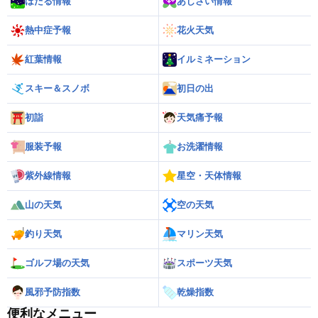
ほたる情報
あじさい情報
熱中症予報
花火天気
紅葉情報
イルミネーション
スキー＆スノボ
初日の出
初詣
天気痛予報
服装予報
お洗濯情報
紫外線情報
星空・天体情報
山の天気
空の天気
釣り天気
マリン天気
ゴルフ場の天気
スポーツ天気
風邪予防指数
乾燥指数
便利なメニュー