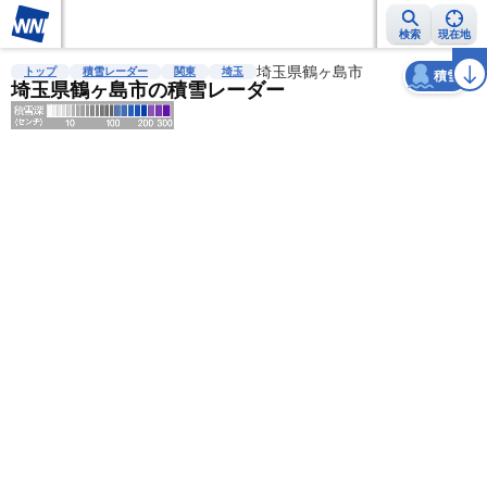
検索
現在地
天気
台風
雨雲レーダー
台風情報
地震情報
埼玉県鶴ヶ島市
警報・注意報
2週間天気
ラ
トップ
積雪レーダー
関東
埼玉
積雪
埼玉県鶴ヶ島市の積雪レーダー
明
る
い
暗
い
薄
い
濃
い