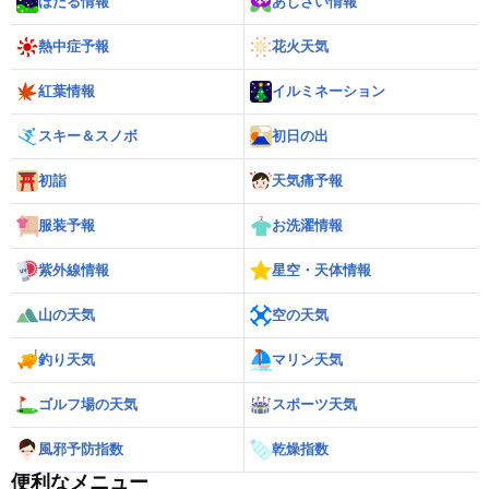
ほたる情報
あじさい情報
熱中症予報
花火天気
紅葉情報
イルミネーション
スキー＆スノボ
初日の出
初詣
天気痛予報
服装予報
お洗濯情報
紫外線情報
星空・天体情報
山の天気
空の天気
釣り天気
マリン天気
ゴルフ場の天気
スポーツ天気
風邪予防指数
乾燥指数
便利なメニュー