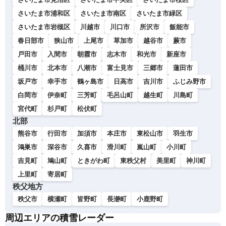
さいたま市浦和区
さいたま市南区
さいたま市緑区
さいたま市岩槻区
川越市
川口市
所沢市
飯能市
春日部市
狭山市
上尾市
草加市
越谷市
蕨市
戸田市
入間市
朝霞市
志木市
和光市
新座市
桶川市
北本市
八潮市
富士見市
三郷市
蓮田市
坂戸市
幸手市
鶴ヶ島市
日高市
吉川市
ふじみ野市
白岡市
伊奈町
三芳町
毛呂山町
越生町
川島町
宮代町
杉戸町
松伏町
北部
熊谷市
行田市
加須市
本庄市
東松山市
羽生市
鴻巣市
深谷市
久喜市
滑川町
嵐山町
小川町
吉見町
鳩山町
ときがわ町
東秩父村
美里町
神川町
上里町
寄居町
秩父地方
秩父市
横瀬町
皆野町
長瀞町
小鹿野町
周辺エリアの積雪レーダー