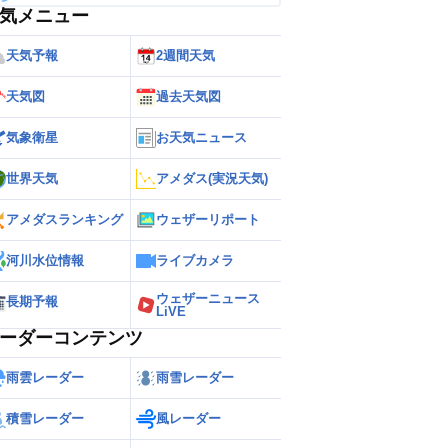
気メニュー
天気予報
2週間天気
天気図
過去天気図
気象衛星
お天気ニュース
世界天気
アメダス(実況天気)
アメダスランキング
ウェザーリポート
河川水位情報
ライブカメラ
ウェザーニュース
長期予報
LiVE
ーダーコンテンツ
雨雲レーダー
雨雪レーダー
積雪レーダー
風レーダー