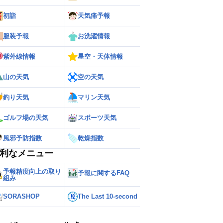
初詣
天気痛予報
服装予報
お洗濯情報
紫外線情報
星空・天体情報
山の天気
空の天気
釣り天気
マリン天気
ゴルフ場の天気
スポーツ天気
風邪予防指数
乾燥指数
利なメニュー
予報精度向上の取り
予報に関するFAQ
組み
SORASHOP
The Last 10-second