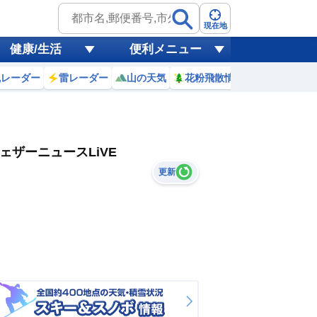
現在地
健康/生活
便利メニュー
風レーダー
雷レーダー
山の天気
花粉飛散情報
世界天気
ェザーニュースLiVE
更新