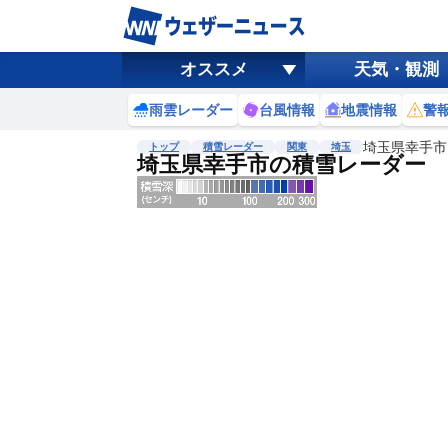
オススメ
天気・観測
雨雲レーダー
台風情報
地震情報
警
埼玉県幸手市
トップ
積雪レーダー
関東
埼玉
埼玉県幸手市の積雪レーダー
地図選択
背景色調整
明
る
い
暗
い
濃淡調整
薄
い
濃