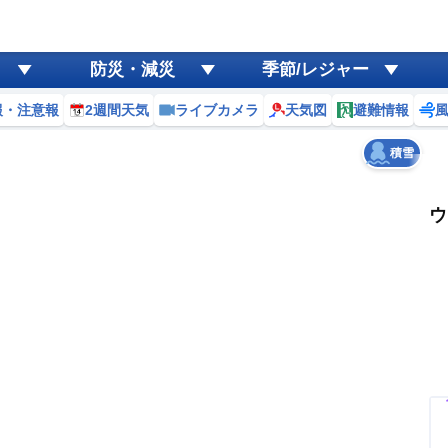
ゲリラ
風
防災・減災
季節/レジャー
黄砂
報・注意報
2週間天気
ライブカメラ
天気図
避難情報
天気
台風
積雪
ウ