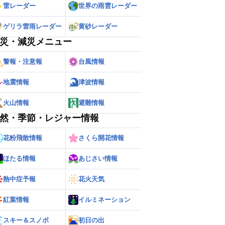
雷レーダー
世界の雨雲レーダー
ゲリラ雷雨レーダー
黄砂レーダー
災・減災メニュー
警報・注意報
台風情報
地震情報
津波情報
火山情報
避難情報
然・季節・レジャー情報
花粉飛散情報
さくら開花情報
ほたる情報
あじさい情報
熱中症予報
花火天気
紅葉情報
イルミネーション
スキー＆スノボ
初日の出