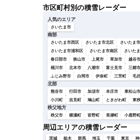
市区町村別の積雪レーダー
人気のエリア
さいたま市
南部
さいたま市西区
さいたま市北区
さいたま
さいたま市浦和区
さいたま市南区
さいた
春日部市
狭山市
上尾市
草加市
越谷
桶川市
北本市
八潮市
富士見市
三郷
ふじみ野市
白岡市
伊奈町
三芳町
毛
北部
熊谷市
行田市
加須市
本庄市
東松山
小川町
吉見町
鳩山町
ときがわ町
東
秩父地方
秩父市
横瀬町
皆野町
長瀞町
小鹿野
周辺エリアの積雪レーダー
茨城
栃木
群馬
埼玉
千葉
東京
神