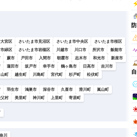
防
市大宮区
さいたま市見沼区
さいたま市中央区
さいたま市桜区
ま市緑区
さいたま市岩槻区
川越市
川口市
所沢市
飯能市
市
蕨市
戸田市
入間市
朝霞市
志木市
和光市
新座市
市
蓮田市
坂戸市
幸手市
鶴ヶ島市
日高市
吉川市
自
呂山町
越生町
川島町
宮代町
杉戸町
松伏町
市
羽生市
鴻巣市
深谷市
久喜市
滑川町
嵐山町
秩父村
美里町
神川町
上里町
寄居町
町
奈川