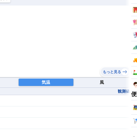
もっと見る
気温
風
観測値
便