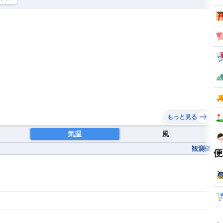
もっと見る
気温
風
観測値
便