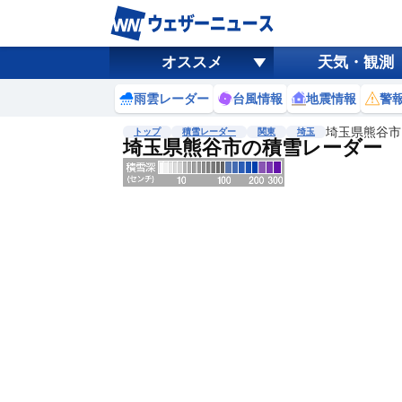
オススメ
天気・観測
雨雲レーダー
台風情報
地震情報
警
埼玉県熊谷市
トップ
積雪レーダー
関東
埼玉
埼玉県熊谷市の積雪レーダー
地図選択
背景色調整
明
る
い
暗
い
濃淡調整
薄
い
濃