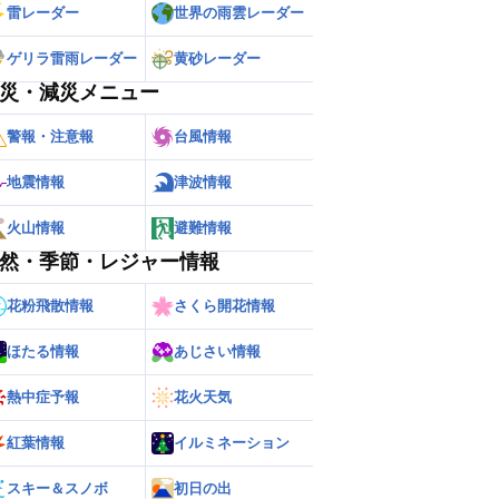
雷レーダー
世界の雨雲レーダー
ゲリラ雷雨レーダー
黄砂レーダー
災・減災メニュー
警報・注意報
台風情報
地震情報
津波情報
火山情報
避難情報
然・季節・レジャー情報
花粉飛散情報
さくら開花情報
ほたる情報
あじさい情報
熱中症予報
花火天気
紅葉情報
イルミネーション
スキー＆スノボ
初日の出