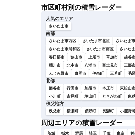
市区町村別の積雪レーダー
人気のエリア
さいたま市
南部
さいたま市西区
さいたま市北区
さいたま
さいたま市浦和区
さいたま市南区
さいた
春日部市
狭山市
上尾市
草加市
越谷
桶川市
北本市
八潮市
富士見市
三郷
ふじみ野市
白岡市
伊奈町
三芳町
毛
北部
熊谷市
行田市
加須市
本庄市
東松山
小川町
吉見町
鳩山町
ときがわ町
東
秩父地方
秩父市
横瀬町
皆野町
長瀞町
小鹿野
周辺エリアの積雪レーダー
茨城
栃木
群馬
埼玉
千葉
東京
神