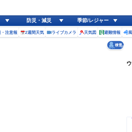
ゲリラ
風
防災・減災
季節/レジャー
黄砂
報・注意報
2週間天気
ライブカメラ
天気図
避難情報
天気
台風
積雪
ウ