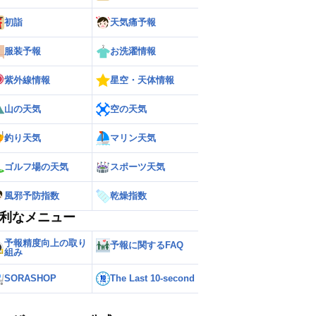
初詣
天気痛予報
服装予報
お洗濯情報
紫外線情報
星空・天体情報
山の天気
空の天気
釣り天気
マリン天気
ゴルフ場の天気
スポーツ天気
風邪予防指数
乾燥指数
利なメニュー
予報精度向上の取り
予報に関するFAQ
組み
SORASHOP
The Last 10-second