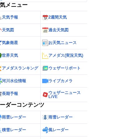
気メニュー
天気予報
2週間天気
天気図
過去天気図
気象衛星
お天気ニュース
世界天気
アメダス(実況天気)
アメダスランキング
ウェザーリポート
河川水位情報
ライブカメラ
ウェザーニュース
長期予報
LiVE
ーダーコンテンツ
雨雲レーダー
雨雪レーダー
積雪レーダー
風レーダー