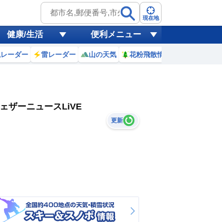
現在地
健康/生活
便利メニュー
風レーダー
雷レーダー
山の天気
花粉飛散情報
世界天気
ェザーニュースLiVE
更新