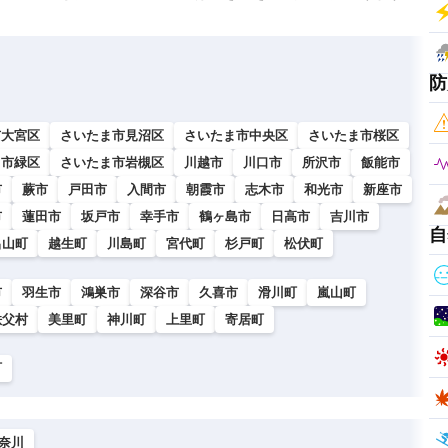
防
市大宮区
さいたま市見沼区
さいたま市中央区
さいたま市桜区
ま市緑区
さいたま市岩槻区
川越市
川口市
所沢市
飯能市
市
蕨市
戸田市
入間市
朝霞市
志木市
和光市
新座市
市
蓮田市
坂戸市
幸手市
鶴ヶ島市
日高市
吉川市
自
呂山町
越生町
川島町
宮代町
杉戸町
松伏町
市
羽生市
鴻巣市
深谷市
久喜市
滑川町
嵐山町
秩父村
美里町
神川町
上里町
寄居町
町
奈川