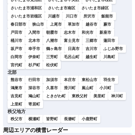
さいたま市浦和区
さいたま市南区
さいたま市緑区
さいたま市岩槻区
川越市
川口市
所沢市
飯能市
春日部市
狭山市
上尾市
草加市
越谷市
蕨市
戸田市
入間市
朝霞市
志木市
和光市
新座市
桶川市
北本市
八潮市
富士見市
三郷市
蓮田市
坂戸市
幸手市
鶴ヶ島市
日高市
吉川市
ふじみ野市
白岡市
伊奈町
三芳町
毛呂山町
越生町
川島町
宮代町
杉戸町
松伏町
北部
熊谷市
行田市
加須市
本庄市
東松山市
羽生市
鴻巣市
深谷市
久喜市
滑川町
嵐山町
小川町
吉見町
鳩山町
ときがわ町
東秩父村
美里町
神川町
上里町
寄居町
秩父地方
秩父市
横瀬町
皆野町
長瀞町
小鹿野町
周辺エリアの積雪レーダー