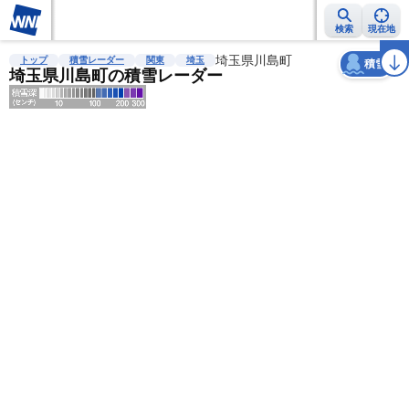
検索
現在地
天気
台風
雨雲レーダー
台風情報
地震情報
埼玉県川島町
警報・注意報
2週間天気
ラ
トップ
積雪レーダー
関東
埼玉
積雪
埼玉県川島町の積雪レーダー
明
る
い
暗
い
薄
い
濃
い