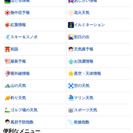
ほたる情報
あじさい情報
熱中症予報
花火天気
紅葉情報
イルミネーション
スキー＆スノボ
初日の出
初詣
天気痛予報
服装予報
お洗濯情報
紫外線情報
星空・天体情報
山の天気
空の天気
釣り天気
マリン天気
ゴルフ場の天気
スポーツ天気
風邪予防指数
乾燥指数
便利なメニュー