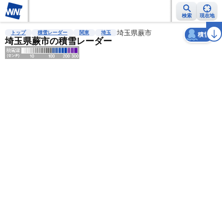
検索
現在地
天気
台風
雨雲レーダー
台風情報
地震情報
埼玉県蕨市
警報・注意報
2週間天気
ラ
トップ
積雪レーダー
関東
埼玉
積雪
埼玉県蕨市の積雪レーダー
明
る
い
暗
い
薄
い
濃
い