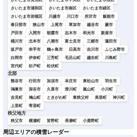
さいたま市浦和区
さいたま市南区
さいたま市緑区
さいたま市岩槻区
川越市
川口市
所沢市
飯能市
春日部市
狭山市
上尾市
草加市
越谷市
蕨市
戸田市
入間市
朝霞市
志木市
和光市
新座市
桶川市
北本市
八潮市
富士見市
三郷市
蓮田市
坂戸市
幸手市
鶴ヶ島市
日高市
吉川市
ふじみ野市
白岡市
伊奈町
三芳町
毛呂山町
越生町
川島町
宮代町
杉戸町
松伏町
北部
熊谷市
行田市
加須市
本庄市
東松山市
羽生市
鴻巣市
深谷市
久喜市
滑川町
嵐山町
小川町
吉見町
鳩山町
ときがわ町
東秩父村
美里町
神川町
上里町
寄居町
秩父地方
秩父市
横瀬町
皆野町
長瀞町
小鹿野町
周辺エリアの積雪レーダー