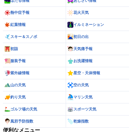
ほたる情報
あじさい情報
熱中症予報
花火天気
紅葉情報
イルミネーション
スキー＆スノボ
初日の出
初詣
天気痛予報
服装予報
お洗濯情報
紫外線情報
星空・天体情報
山の天気
空の天気
釣り天気
マリン天気
ゴルフ場の天気
スポーツ天気
風邪予防指数
乾燥指数
便利なメニュー