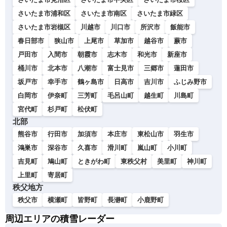
さいたま市浦和区
さいたま市南区
さいたま市緑区
さいたま市岩槻区
川越市
川口市
所沢市
飯能市
春日部市
狭山市
上尾市
草加市
越谷市
蕨市
戸田市
入間市
朝霞市
志木市
和光市
新座市
桶川市
北本市
八潮市
富士見市
三郷市
蓮田市
坂戸市
幸手市
鶴ヶ島市
日高市
吉川市
ふじみ野市
白岡市
伊奈町
三芳町
毛呂山町
越生町
川島町
宮代町
杉戸町
松伏町
北部
熊谷市
行田市
加須市
本庄市
東松山市
羽生市
鴻巣市
深谷市
久喜市
滑川町
嵐山町
小川町
吉見町
鳩山町
ときがわ町
東秩父村
美里町
神川町
上里町
寄居町
秩父地方
秩父市
横瀬町
皆野町
長瀞町
小鹿野町
周辺エリアの積雪レーダー