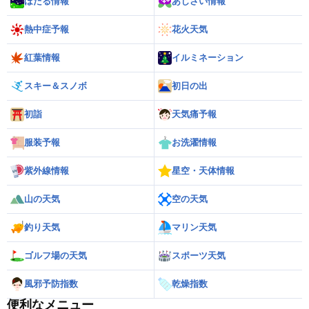
ほたる情報
あじさい情報
熱中症予報
花火天気
紅葉情報
イルミネーション
スキー＆スノボ
初日の出
初詣
天気痛予報
服装予報
お洗濯情報
紫外線情報
星空・天体情報
山の天気
空の天気
釣り天気
マリン天気
ゴルフ場の天気
スポーツ天気
風邪予防指数
乾燥指数
便利なメニュー