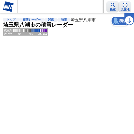
検索
現在地
天気
台風
雨雲レーダー
台風情報
地震情報
埼玉県八潮市
警報・注意報
2週間天気
ラ
トップ
積雪レーダー
関東
埼玉
積雪
埼玉県八潮市の積雪レーダー
明
る
い
暗
い
薄
い
濃
い