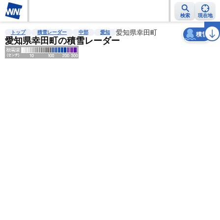
検索
現在地
天気
台風
雨雲レーダー
台風情報
地震情報
愛知県幸田町
警報・注意報
2週間天気
ラ
トップ
積雪レーダー
中部
愛知
積雪
愛知県幸田町の積雪レーダー
明
る
い
暗
い
薄
い
濃
い