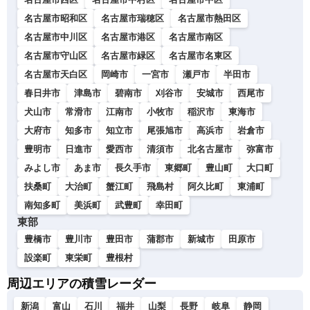
名古屋市昭和区
名古屋市瑞穂区
名古屋市熱田区
名古屋市中川区
名古屋市港区
名古屋市南区
名古屋市守山区
名古屋市緑区
名古屋市名東区
名古屋市天白区
岡崎市
一宮市
瀬戸市
半田市
春日井市
津島市
碧南市
刈谷市
安城市
西尾市
犬山市
常滑市
江南市
小牧市
稲沢市
東海市
大府市
知多市
知立市
尾張旭市
高浜市
岩倉市
豊明市
日進市
愛西市
清須市
北名古屋市
弥富市
みよし市
あま市
長久手市
東郷町
豊山町
大口町
扶桑町
大治町
蟹江町
飛島村
阿久比町
東浦町
南知多町
美浜町
武豊町
幸田町
東部
豊橋市
豊川市
豊田市
蒲郡市
新城市
田原市
設楽町
東栄町
豊根村
周辺エリアの積雪レーダー
新潟
富山
石川
福井
山梨
長野
岐阜
静岡