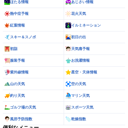
ほたる情報
あじさい情報
熱中症予報
花火天気
紅葉情報
イルミネーション
スキー＆スノボ
初日の出
初詣
天気痛予報
服装予報
お洗濯情報
紫外線情報
星空・天体情報
山の天気
空の天気
釣り天気
マリン天気
ゴルフ場の天気
スポーツ天気
風邪予防指数
乾燥指数
便利なメニュー