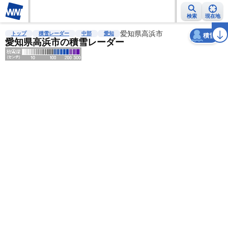
検索
現在地
天気
台風
雨雲レーダー
台風情報
地震情報
愛知県高浜市
警報・注意報
2週間天気
ラ
トップ
積雪レーダー
中部
愛知
積雪
愛知県高浜市の積雪レーダー
明
る
い
暗
い
薄
い
濃
い