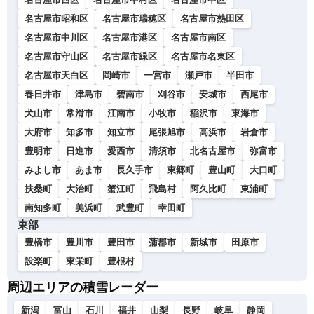
名古屋市昭和区
名古屋市瑞穂区
名古屋市熱田区
名古屋市中川区
名古屋市港区
名古屋市南区
名古屋市守山区
名古屋市緑区
名古屋市名東区
名古屋市天白区
岡崎市
一宮市
瀬戸市
半田市
春日井市
津島市
碧南市
刈谷市
安城市
西尾市
犬山市
常滑市
江南市
小牧市
稲沢市
東海市
大府市
知多市
知立市
尾張旭市
高浜市
岩倉市
豊明市
日進市
愛西市
清須市
北名古屋市
弥富市
みよし市
あま市
長久手市
東郷町
豊山町
大口町
扶桑町
大治町
蟹江町
飛島村
阿久比町
東浦町
南知多町
美浜町
武豊町
幸田町
東部
豊橋市
豊川市
豊田市
蒲郡市
新城市
田原市
設楽町
東栄町
豊根村
周辺エリアの積雪レーダー
新潟
富山
石川
福井
山梨
長野
岐阜
静岡