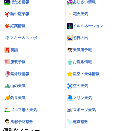
ほたる情報
あじさい情報
熱中症予報
花火天気
紅葉情報
イルミネーション
スキー＆スノボ
初日の出
初詣
天気痛予報
服装予報
お洗濯情報
紫外線情報
星空・天体情報
山の天気
空の天気
釣り天気
マリン天気
ゴルフ場の天気
スポーツ天気
風邪予防指数
乾燥指数
便利なメニュー