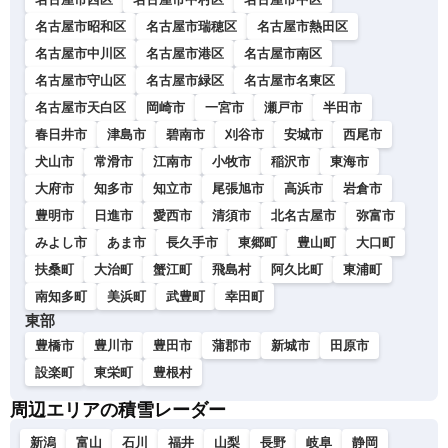
名古屋市昭和区
名古屋市瑞穂区
名古屋市熱田区
名古屋市中川区
名古屋市港区
名古屋市南区
名古屋市守山区
名古屋市緑区
名古屋市名東区
名古屋市天白区
岡崎市
一宮市
瀬戸市
半田市
春日井市
津島市
碧南市
刈谷市
安城市
西尾市
犬山市
常滑市
江南市
小牧市
稲沢市
東海市
大府市
知多市
知立市
尾張旭市
高浜市
岩倉市
豊明市
日進市
愛西市
清須市
北名古屋市
弥富市
みよし市
あま市
長久手市
東郷町
豊山町
大口町
扶桑町
大治町
蟹江町
飛島村
阿久比町
東浦町
南知多町
美浜町
武豊町
幸田町
東部
豊橋市
豊川市
豊田市
蒲郡市
新城市
田原市
設楽町
東栄町
豊根村
周辺エリアの積雪レーダー
新潟
富山
石川
福井
山梨
長野
岐阜
静岡