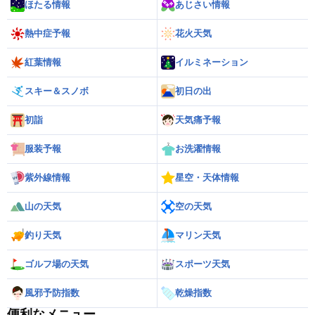
ほたる情報
あじさい情報
熱中症予報
花火天気
紅葉情報
イルミネーション
スキー＆スノボ
初日の出
初詣
天気痛予報
服装予報
お洗濯情報
紫外線情報
星空・天体情報
山の天気
空の天気
釣り天気
マリン天気
ゴルフ場の天気
スポーツ天気
風邪予防指数
乾燥指数
便利なメニュー