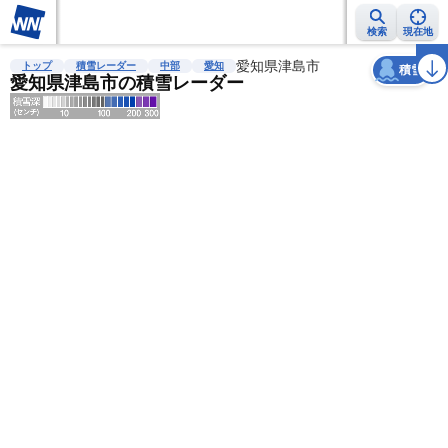
検索
現在地
天気
台風
雨雲レーダー
台風情報
地震情報
愛知県津島市
警報・注意報
2週間天気
ラ
トップ
積雪レーダー
中部
愛知
積雪
愛知県津島市の積雪レーダー
明
る
い
暗
い
薄
い
濃
い