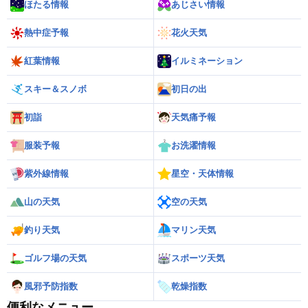
ほたる情報
あじさい情報
熱中症予報
花火天気
紅葉情報
イルミネーション
スキー＆スノボ
初日の出
初詣
天気痛予報
服装予報
お洗濯情報
紫外線情報
星空・天体情報
山の天気
空の天気
釣り天気
マリン天気
ゴルフ場の天気
スポーツ天気
風邪予防指数
乾燥指数
便利なメニュー