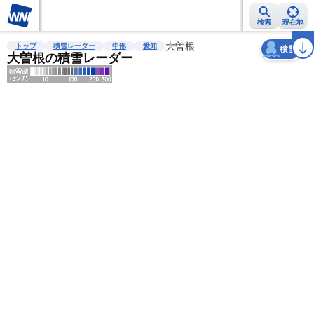
検索
現在地
天気
台風
雨雲レーダー
台風情報
地震情報
大曽根
警報・注意報
2週間天気
ラ
トップ
積雪レーダー
中部
愛知
積雪
大曽根の積雪レーダー
明
る
い
暗
い
薄
い
濃
い