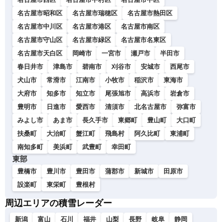
名古屋市昭和区
名古屋市瑞穂区
名古屋市熱田区
名古屋市中川区
名古屋市港区
名古屋市南区
名古屋市守山区
名古屋市緑区
名古屋市名東区
名古屋市天白区
岡崎市
一宮市
瀬戸市
半田市
春日井市
津島市
碧南市
刈谷市
安城市
西尾市
犬山市
常滑市
江南市
小牧市
稲沢市
東海市
大府市
知多市
知立市
尾張旭市
高浜市
岩倉市
豊明市
日進市
愛西市
清須市
北名古屋市
弥富市
みよし市
あま市
長久手市
東郷町
豊山町
大口町
扶桑町
大治町
蟹江町
飛島村
阿久比町
東浦町
南知多町
美浜町
武豊町
幸田町
東部
豊橋市
豊川市
豊田市
蒲郡市
新城市
田原市
設楽町
東栄町
豊根村
周辺エリアの積雪レーダー
新潟
富山
石川
福井
山梨
長野
岐阜
静岡