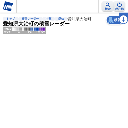
検索
現在地
天気
台風
雨雲レーダー
台風情報
地震情報
愛知県大治町
警報・注意報
2週間天気
ラ
トップ
積雪レーダー
中部
愛知
積雪
愛知県大治町の積雪レーダー
明
る
い
暗
い
薄
い
濃
い