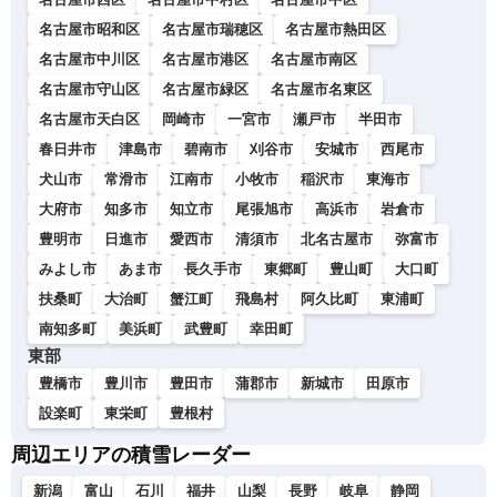
名古屋市昭和区
名古屋市瑞穂区
名古屋市熱田区
名古屋市中川区
名古屋市港区
名古屋市南区
名古屋市守山区
名古屋市緑区
名古屋市名東区
名古屋市天白区
岡崎市
一宮市
瀬戸市
半田市
春日井市
津島市
碧南市
刈谷市
安城市
西尾市
犬山市
常滑市
江南市
小牧市
稲沢市
東海市
大府市
知多市
知立市
尾張旭市
高浜市
岩倉市
豊明市
日進市
愛西市
清須市
北名古屋市
弥富市
みよし市
あま市
長久手市
東郷町
豊山町
大口町
扶桑町
大治町
蟹江町
飛島村
阿久比町
東浦町
南知多町
美浜町
武豊町
幸田町
東部
豊橋市
豊川市
豊田市
蒲郡市
新城市
田原市
設楽町
東栄町
豊根村
周辺エリアの積雪レーダー
新潟
富山
石川
福井
山梨
長野
岐阜
静岡