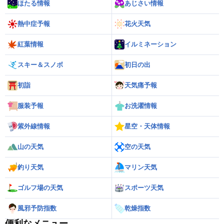
ほたる情報
あじさい情報
熱中症予報
花火天気
紅葉情報
イルミネーション
スキー＆スノボ
初日の出
初詣
天気痛予報
服装予報
お洗濯情報
紫外線情報
星空・天体情報
山の天気
空の天気
釣り天気
マリン天気
ゴルフ場の天気
スポーツ天気
風邪予防指数
乾燥指数
便利なメニュー