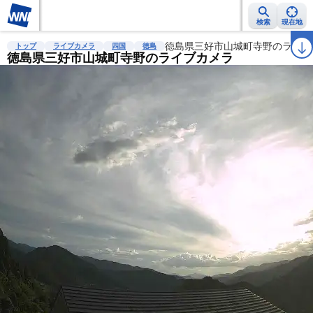
検索
現在地
雨雲レーダー
台風情報
地震情報
徳島県三好市山城町寺野のライブ
警報・注意報
2週間天気
ラ
トップ
ライブカメラ
四国
徳島
徳島県三好市山城町寺野のライブカメラ