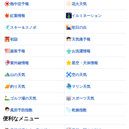
熱中症予報
花火天気
紅葉情報
イルミネーション
スキー＆スノボ
初日の出
初詣
天気痛予報
服装予報
お洗濯情報
紫外線情報
星空・天体情報
山の天気
空の天気
釣り天気
マリン天気
ゴルフ場の天気
スポーツ天気
風邪予防指数
乾燥指数
便利なメニュー