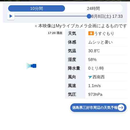
10分間
24時間
8月8日(土) 17:33
※ 本映像はMyライブカメラ企画によるものです
うすぐもり
天気
17:20 現在
ムシッと暑い
体感
30.8℃
気温
58%
湿度
0ミリ/時
降水量
西南西
風向
1.1m/s
風速
973hPa
気圧
徳島県三好市周辺の天気予報