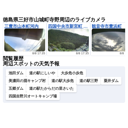
徳島県三好市山城町寺野周辺のライブカメラ
三豊市山本町河内
四国中央市新宮町 西向き
観音寺市豊浜町
8/8 17:35
8/8 17:35
8/8 1
閲覧履歴
周辺スポットの天気予報
池田ダム
道の駅にしいや
大歩危小歩危
美濃田の淵キャンプ村
道の駅大歩危
道の駅三野
粟井ダム
五郷ダム
道の駅たからだの里さいた
四国吉野川オートキャンプ場