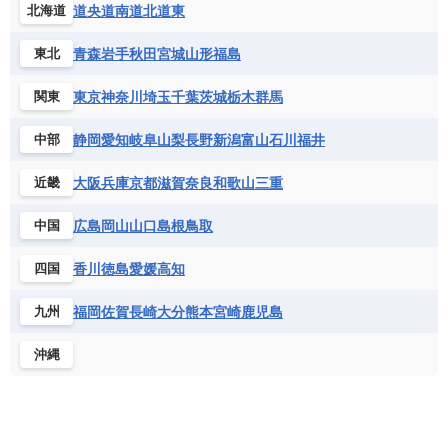
道央
道南
道北
道東
北海道
青森
岩手
秋田
宮城
山形
福島
東北
東京
神奈川
埼玉
千葉
茨城
栃木
群馬
関東
静岡
愛知
岐阜
山梨
長野
新潟
富山
石川
福井
中部
大阪
兵庫
京都
滋賀
奈良
和歌山
三重
近畿
広島
岡山
山口
島根
鳥取
中国
香川
徳島
愛媛
高知
四国
福岡
佐賀
長崎
大分
熊本
宮崎
鹿児島
九州
沖縄