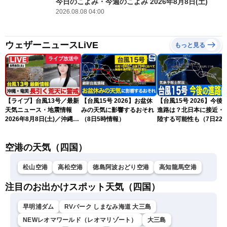
今日のこよみ・今週のこよみ 2026年8月8日(土)
2026.08.08 04:00
ウェザーニュースLiVE
もっと見る
ライブ放送中
【ライブ】台風13号／最新
【台風15号 2026】お盆休
【台風15号 2026】今後
天気ニュース・地震情報
みの天気に影響するおそれ
進路は？北日本に接近・
2026年8月8日(土)／沖縄・
（8日5時情報）
陸する可能性も（7日22
奄美は大荒れの天気が続く
情報）
／令和8年熊本地震情報 ／
空港の天気（四国）
〈ウェザーニュースLiVEモ
ーニング・松本真央／山口
剛央〉
松山空港
高松空港
徳島阿波おどり空港
高知龍馬空港
注目のお出かけスポット天気（四国）
早明浦ダム
RVパーク しまなみ海道 大三島
NEWレオマワールド（レオマリゾート）
大三島