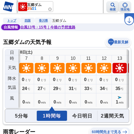
五郷ダム
35
/
21
検索
現在地
雨雲レーダー
台風情報
地震情報
警報・注意報
2週間天気
ラ
五郷ダム
トップ
四国
香川県
台風情報
台風13号・15号｜今後の予想進路
五郷ダムの天気予報
最新見解
日
8日(土)
6
7
8
9
10
11
12
13
時
天気
降水
0
0
0
0
0
0
0
0
0
ミリ
ミリ
ミリ
ミリ
ミリ
ミリ
ミリ
ミリ
気温
23
24
27
29
31
33
34
35
3
℃
℃
℃
℃
℃
℃
℃
℃
風
0
0
0
0
0
0
0
1
1
m/s
m/s
m/s
m/s
m/s
m/s
m/s
m/s
5分毎
1時間毎
今日明日
2週間天気
雨雲レーダー
60時間先まで見る