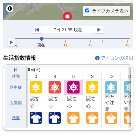
生活指数情報
アイコンの説明
日
8日(土)
0
3
6
9
12
15
時間
熱中症
天気痛
洗濯