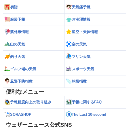
初詣
天気痛予報
服装予報
お洗濯情報
紫外線情報
星空・天体情報
山の天気
空の天気
釣り天気
マリン天気
ゴルフ場の天気
スポーツ天気
風邪予防指数
乾燥指数
便利なメニュー
予報精度向上の取り組み
予報に関するFAQ
SORASHOP
The Last 10-second
ウェザーニュース公式SNS