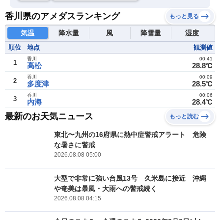
香川県のアメダスランキング
もっと見る
気温
降水量
風
降雪量
湿度
順位
地点
観測値
香川
00:41
1
高松
28.8℃
香川
00:09
2
多度津
28.5℃
香川
00:06
3
内海
28.4℃
最新のお天気ニュース
もっと読む
東北〜九州の16府県に熱中症警戒アラート 危険
な暑さに警戒
2026.08.08 05:00
大型で非常に強い台風13号 久米島に接近 沖縄
や奄美は暴風・大雨への警戒続く
2026.08.08 04:15