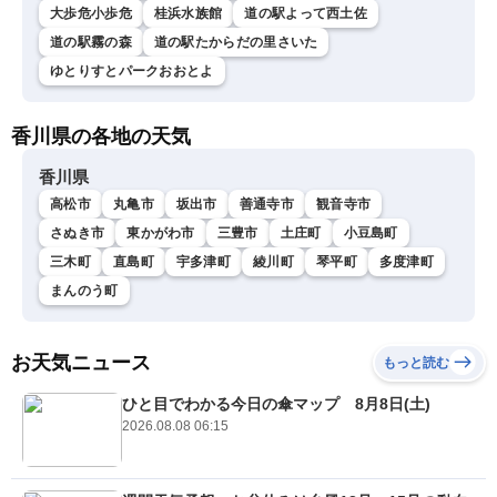
大歩危小歩危
桂浜水族館
道の駅よって西土佐
道の駅霧の森
道の駅たからだの里さいた
ゆとりすとパークおおとよ
香川県の各地の天気
香川県
高松市
丸亀市
坂出市
善通寺市
観音寺市
さぬき市
東かがわ市
三豊市
土庄町
小豆島町
三木町
直島町
宇多津町
綾川町
琴平町
多度津町
まんのう町
お天気ニュース
もっと読む
ひと目でわかる今日の傘マップ 8月8日(土)
2026.08.08 06:15