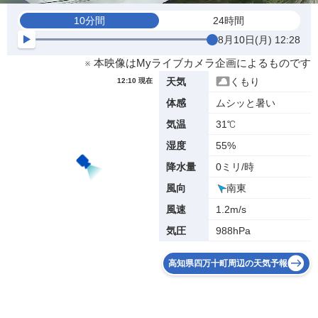
10分間
24時間
8月10日(月) 12:28
※ 本映像はMyライブカメラ企画によるものです
くもり
天気
12:10 現在
ムシッと暑い
体感
31℃
気温
55%
湿度
0ミリ/時
降水量
南東
風向
1.2m/s
風速
988hPa
気圧
高知県四万十町周辺の天気予報