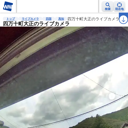
検索
現在地
雨雲レーダー
台風情報
地震情報
四万十町大正のライブカメラ
警報・注意報
2週間天気
ラ
トップ
ライブカメラ
四国
高知
四万十町大正のライブカメラ