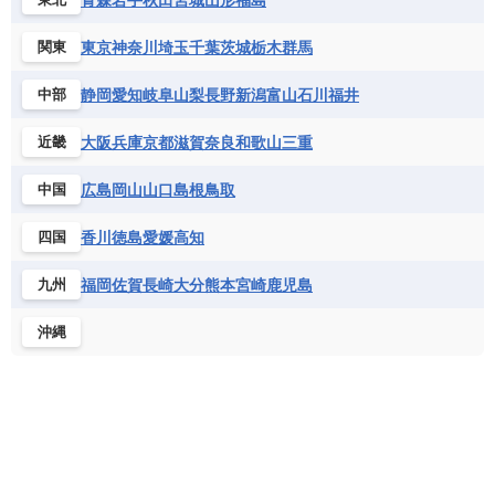
東京
神奈川
埼玉
千葉
茨城
栃木
群馬
関東
静岡
愛知
岐阜
山梨
長野
新潟
富山
石川
福井
中部
大阪
兵庫
京都
滋賀
奈良
和歌山
三重
近畿
広島
岡山
山口
島根
鳥取
中国
香川
徳島
愛媛
高知
四国
福岡
佐賀
長崎
大分
熊本
宮崎
鹿児島
九州
沖縄