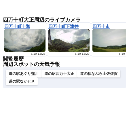
四万十町大正周辺のライブカメラ
四万十町十和
四万十町下津井
四万十市
8/10 12:28
8/10 12:29
8/10 1
閲覧履歴
周辺スポットの天気予報
道の駅あぐり窪川
道の駅四万十大正
道の駅なぶら土佐佐賀
道の駅なかとさ