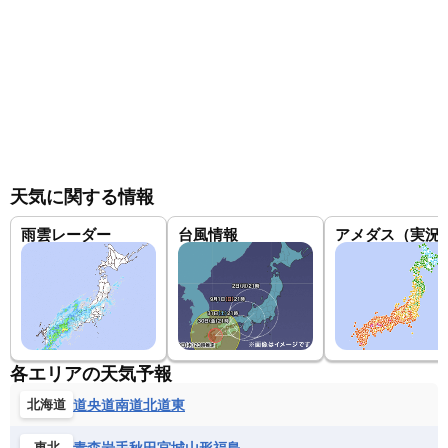
天気に関する情報
雨雲レーダー
台風情報
アメダス（実況
各エリアの天気予報
道央
道南
道北
道東
北海道
青森
岩手
秋田
宮城
山形
福島
東北