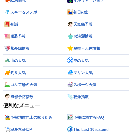
紅葉情報
イルミネーション
スキー＆スノボ
初日の出
初詣
天気痛予報
服装予報
お洗濯情報
紫外線情報
星空・天体情報
山の天気
空の天気
釣り天気
マリン天気
ゴルフ場の天気
スポーツ天気
風邪予防指数
乾燥指数
便利なメニュー
予報精度向上の取り組み
予報に関するFAQ
SORASHOP
The Last 10-second