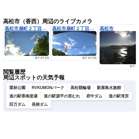
高松市（香西）周辺のライブカメラ
高松市扇町２丁目（2)
高松市扇町２丁目（1)
高松市
8/7 07:05
8/7 07:05
8/7 0
閲覧履歴
周辺スポットの天気予報
栗林公園
RVKUMONパーク
高松競輪場
新屋島水族館
道の駅香南楽湯
道の駅源平の里むれ
府中ダム
道の駅滝宮
田万ダム
長柄ダム