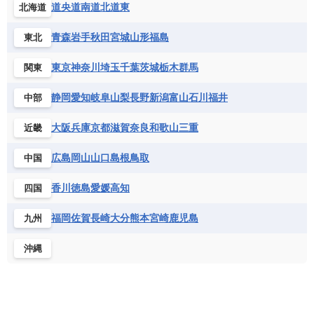
道央
道南
道北
道東
北海道
青森
岩手
秋田
宮城
山形
福島
東北
東京
神奈川
埼玉
千葉
茨城
栃木
群馬
関東
静岡
愛知
岐阜
山梨
長野
新潟
富山
石川
福井
中部
大阪
兵庫
京都
滋賀
奈良
和歌山
三重
近畿
広島
岡山
山口
島根
鳥取
中国
香川
徳島
愛媛
高知
四国
福岡
佐賀
長崎
大分
熊本
宮崎
鹿児島
九州
沖縄