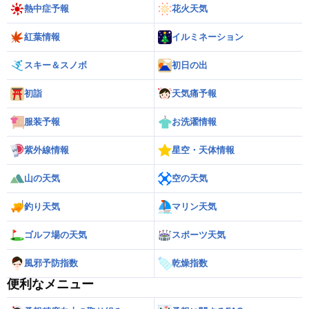
熱中症予報
花火天気
紅葉情報
イルミネーション
スキー＆スノボ
初日の出
初詣
天気痛予報
服装予報
お洗濯情報
紫外線情報
星空・天体情報
山の天気
空の天気
釣り天気
マリン天気
ゴルフ場の天気
スポーツ天気
風邪予防指数
乾燥指数
便利なメニュー