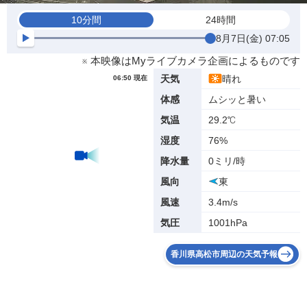
10分間
24時間
8月7日(金) 07:05
※ 本映像はMyライブカメラ企画によるものです
晴れ
天気
06:50 現在
ムシッと暑い
体感
29.2℃
気温
76%
湿度
0ミリ/時
降水量
東
風向
3.4m/s
風速
1001hPa
気圧
香川県高松市周辺の天気予報