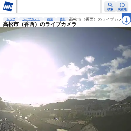
検索
現在地
雨雲レーダー
台風情報
地震情報
高松市（香西）のライブカメラ
警報・注意報
2週間天気
ラ
トップ
ライブカメラ
四国
香川
高松市（香西）のライブカメラ