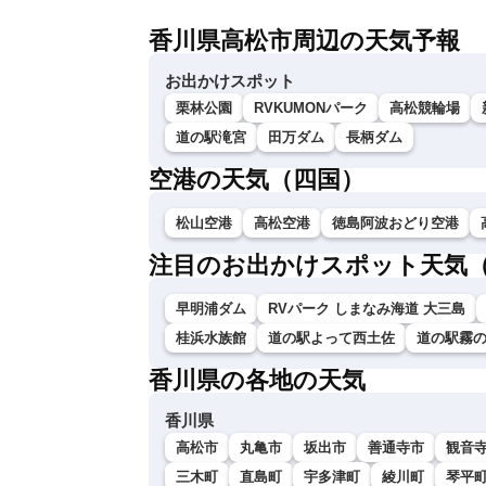
香川県高松市周辺の天気予報
お出かけスポット
栗林公園
RVKUMONパーク
高松競輪場
道の駅滝宮
田万ダム
長柄ダム
空港の天気（四国）
松山空港
高松空港
徳島阿波おどり空港
注目のお出かけスポット天気
早明浦ダム
RVパーク しまなみ海道 大三島
桂浜水族館
道の駅よって西土佐
道の駅霧
香川県の各地の天気
香川県
高松市
丸亀市
坂出市
善通寺市
観音
三木町
直島町
宇多津町
綾川町
琴平