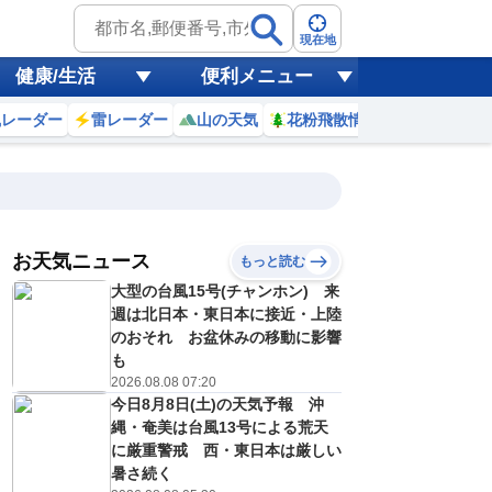
現在地
健康/生活
便利メニュー
風レーダー
雷レーダー
山の天気
花粉飛散情報
世界天気
お天気ニュース
もっと読む
9日(日)
大型の台風15号(チャンホン) 来
2
23
0
1
2
3
4
5
6
週は北日本・東日本に接近・上陸
のおそれ お盆休みの移動に影響
も
2026.08.08 07:20
0
0
0
0
0
0
0
0
リ
ミリ
ミリ
ミリ
ミリ
ミリ
ミリ
ミリ
ミリ
今日8月8日(土)の天気予報 沖
29
29
29
28
28
28
28
27
℃
℃
℃
℃
℃
℃
℃
℃
℃
縄・奄美は台風13号による荒天
に厳重警戒 西・東日本は厳しい
0
0
0
0
0
0
0
0
暑さ続く
/s
m/s
m/s
m/s
m/s
m/s
m/s
m/s
m/s