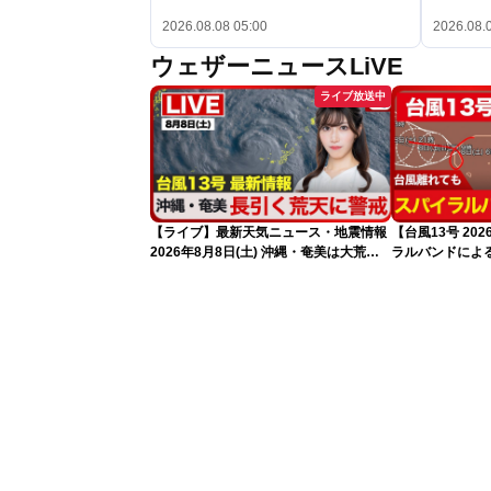
2026.08.08 05:00
2026.08.
ウェザーニュースLiVE
ライブ放送中
【ライブ】最新天気ニュース・地震情報
【台風13号 2
2026年8月8日(土) 沖縄・奄美は大荒れ
ラルバンドによ
の天気が続く／令和8年熊本地震情報
報）
〈ウェザーニュースLiVEサンシャイン・
魚住茉由／山口剛央〉