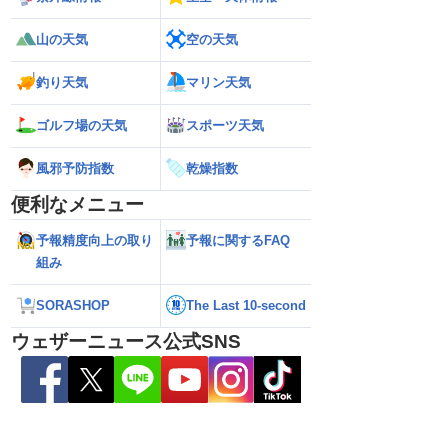
山の天気
空の天気
釣り天気
マリン天気
ゴルフ場の天気
スポーツ天気
風邪予防指数
乾燥指数
便利なメニュー
26】今後の進路は？北日
【台風13号 2026】雨風の影響はいつま
【お盆休みの天気2
る可能性も（7日22時
で続く？／ウェザーニュース気象予報士
注意 後半は急な雷
予報精度向上の取り
予報に関するFAQ
解説（7日22時情報）
組み
SORASHOP
The Last 10-second
ウェザーニュース公式SNS