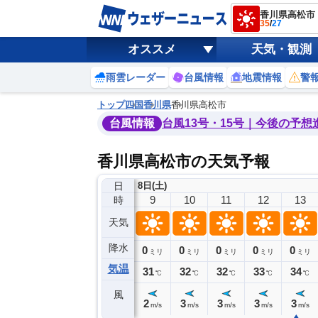
香川県高松市
35
/
27
オススメ
天気・観測
雨雲レーダー
台風情報
地震情報
警
トップ
四国
香川県
香川県高松市
台風情報
台風13号・15号｜今後の予想
香川県高松市の天気予報
日
8日(土)
5
6
7
8
9
10
11
12
13
時
天気
降水
0
0
0
0
0
0
0
0
ミリ
ミリ
ミリ
ミリ
ミリ
ミリ
ミリ
ミリ
ミリ
気温
27
28
29
30
31
32
32
33
34
℃
℃
℃
℃
℃
℃
℃
℃
℃
風
3
4
1
2
2
3
3
3
3
m/s
m/s
m/s
m/s
m/s
m/s
m/s
m/s
m/s