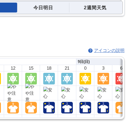
今日明日
2週間天気
アイコンの説明
9日(日)
12
15
18
21
0
3
6