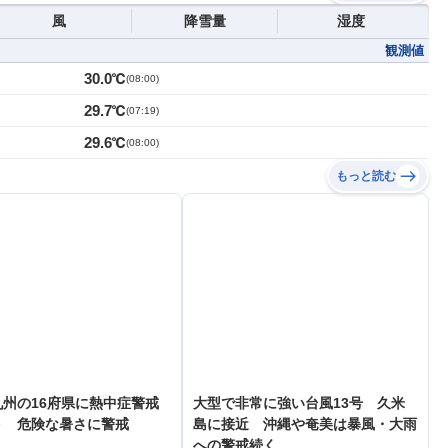
風
降雪量
湿度
観測値
30.0℃
(
08:00
)
29.7℃
(
07:19
)
29.6℃
(
08:00
)
もっと読む
州の16府県に熱中症警戒
大型で非常に強い台風13号 久米
ト 危険な暑さに警戒
島に接近 沖縄や奄美は暴風・大雨
への警戒続く