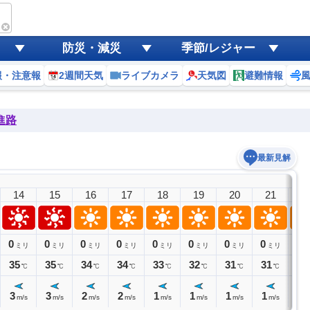
防災・減災
季節/レジャー
報・注意報
2週間天気
ライブカメラ
天気図
避難情報
進路
最新見解
14
15
16
17
18
19
20
21
2
0
0
0
0
0
0
0
0
0
ミリ
ミリ
ミリ
ミリ
ミリ
ミリ
ミリ
ミリ
ミ
35
35
34
34
33
32
31
31
30
℃
℃
℃
℃
℃
℃
℃
℃
3
3
2
2
1
1
1
1
1
m/s
m/s
m/s
m/s
m/s
m/s
m/s
m/s
m