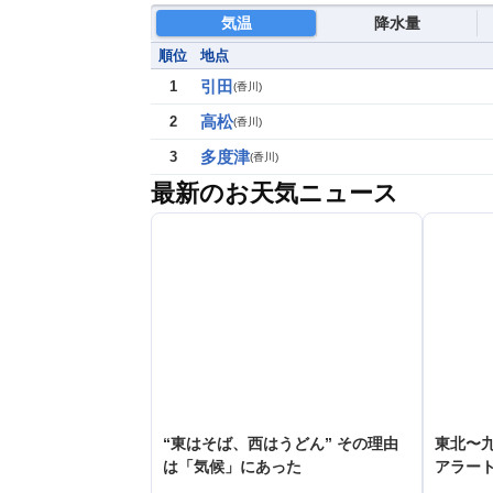
気温
降水量
順位
地点
引田
1
(
香川
)
高松
2
(
香川
)
多度津
3
(
香川
)
最新のお天気ニュース
“東はそば、西はうどん” その理由
東北〜九
は「気候」にあった
アラー