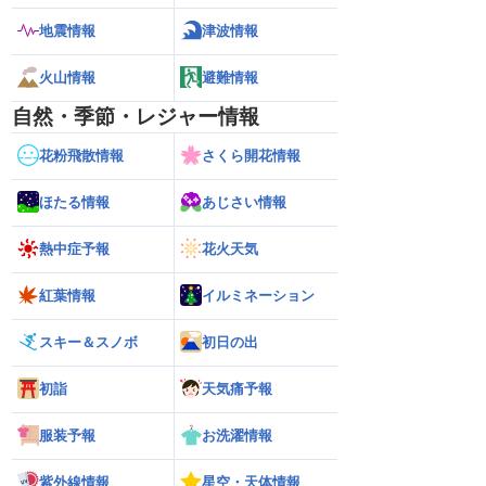
地震情報
津波情報
火山情報
避難情報
自然・季節・レジャー情報
花粉飛散情報
さくら開花情報
ほたる情報
あじさい情報
熱中症予報
花火天気
紅葉情報
イルミネーション
スキー＆スノボ
初日の出
初詣
天気痛予報
服装予報
お洗濯情報
紫外線情報
星空・天体情報