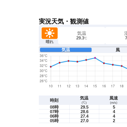
実況天気・観測値
気温
29.3
℃
晴れ
気温
風
気温
風速
時刻
(℃)
(m/s)
08時
29.5
5
07時
28.6
4
06時
27.4
4
05時
27.0
2