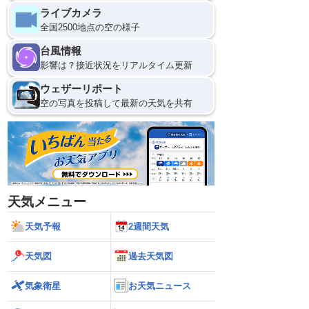
ライブカメラ
全国2500地点の空の様子
台風情報
影響は？接近状況をリアルタイム更新
ウェザーリポート
空の写真を投稿して最新の天気を共有
天気メニュー
天気予報
2週間天気
天気図
過去天気図
気象衛星
お天気ニュース