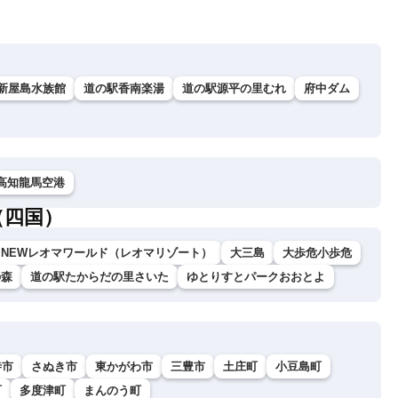
新屋島水族館
道の駅香南楽湯
道の駅源平の里むれ
府中ダム
高知龍馬空港
（四国）
NEWレオマワールド（レオマリゾート）
大三島
大歩危小歩危
の森
道の駅たからだの里さいた
ゆとりすとパークおおとよ
寺市
さぬき市
東かがわ市
三豊市
土庄町
小豆島町
町
多度津町
まんのう町