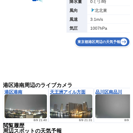
0ミリ/時
降水量
北北東
風向
3.1m/s
風速
1007hPa
気圧
東京都港区周辺の天気予報
港区港南周辺のライブカメラ
港区港南
天王洲アイル方面
品川区南品川
8/9 21:40
8/9 21:31
8/9 2
閲覧履歴
周辺スポットの天気予報