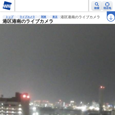
検索
現在地
雨雲レーダー
台風情報
地震情報
港区港南のライブカメラ
警報・注意報
2週間天気
ラ
トップ
ライブカメラ
関東
東京
港区港南のライブカメラ