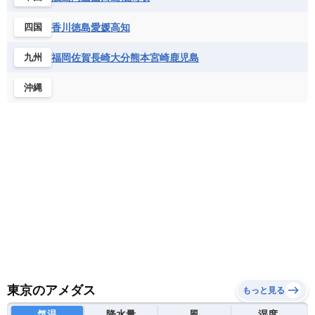
香川
徳島
愛媛
高知
四国
福岡
佐賀
長崎
大分
熊本
宮崎
鹿児島
九州
沖縄
東京のアメダス
もっと見る
気温
降水量
風
湿度