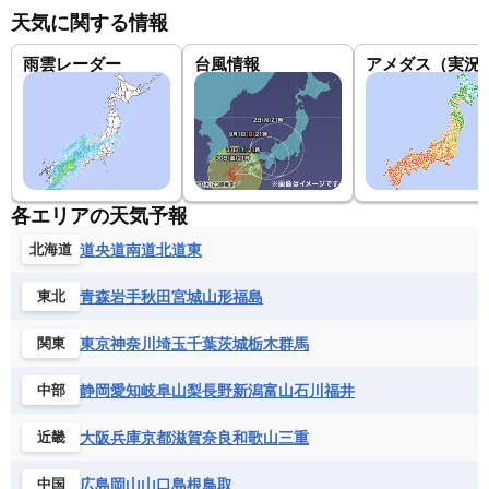
天気に関する情報
雨雲レーダー
台風情報
アメダス（実況
各エリアの天気予報
道央
道南
道北
道東
北海道
青森
岩手
秋田
宮城
山形
福島
東北
東京
神奈川
埼玉
千葉
茨城
栃木
群馬
関東
静岡
愛知
岐阜
山梨
長野
新潟
富山
石川
福井
中部
大阪
兵庫
京都
滋賀
奈良
和歌山
三重
近畿
広島
岡山
山口
島根
鳥取
中国