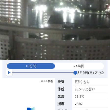
10分間
24時間
8月9日(日) 21:42
くもり
天気
21:20 現在
ムシッと暑い
体感
26.8℃
気温
78%
湿度