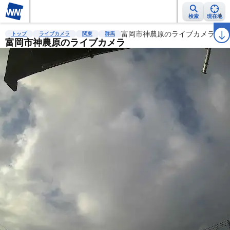
検索
現在地
雨雲レーダー
台風情報
地震情報
富岡市神農原のライブカメラ
警報・注意報
2週間天気
ラ
トップ
ライブカメラ
関東
群馬
富岡市神農原のライブカメラ