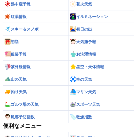
熱中症予報
花火天気
紅葉情報
イルミネーション
スキー＆スノボ
初日の出
初詣
天気痛予報
服装予報
お洗濯情報
紫外線情報
星空・天体情報
山の天気
空の天気
釣り天気
マリン天気
ゴルフ場の天気
スポーツ天気
風邪予防指数
乾燥指数
便利なメニュー