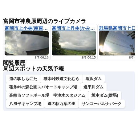
富岡市神農原周辺のライブカメラ
富岡市上小林(南東方向の空)
富岡市上丹生(かみにゅう)
群馬県富岡市七日
8/7 06:16
8/7 06:15
8/7 0
閲覧履歴
周辺スポットの天気予報
道の駅しもにた
碓氷峠鉄道文化むら
塩沢ダム
碓氷峠の森公園スパオートキャンプ場
道平川ダム
高崎市ソフトボール場 宇津木スタジアム
坂本ダム(群馬)
八風平キャンプ場
道の駅万葉の里
サンコーハルナパーク