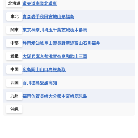
道央
道南
道北
道東
北海道
青森
岩手
秋田
宮城
山形
福島
東北
東京
神奈川
埼玉
千葉
茨城
栃木
群馬
関東
静岡
愛知
岐阜
山梨
長野
新潟
富山
石川
福井
中部
大阪
兵庫
京都
滋賀
奈良
和歌山
三重
近畿
広島
岡山
山口
島根
鳥取
中国
香川
徳島
愛媛
高知
四国
福岡
佐賀
長崎
大分
熊本
宮崎
鹿児島
九州
沖縄