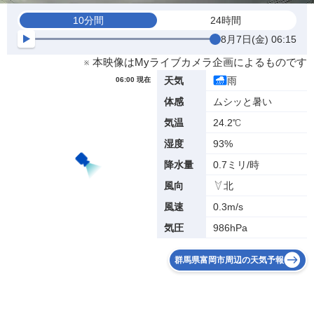
10分間
24時間
8月7日(金) 06:15
※ 本映像はMyライブカメラ企画によるものです
雨
天気
06:00 現在
ムシッと暑い
体感
24.2℃
気温
93%
湿度
0.7ミリ/時
降水量
北
風向
0.3m/s
風速
986hPa
気圧
群馬県富岡市周辺の天気予報