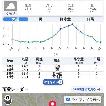
気温
湿度
気圧
風
25.5
88
989
0.6
℃
%
hPa
m/s
くもり
気温
風
降水量
日照
気温
風速
降水量
日照
時刻
風向
(℃)
(m/s)
(mm/h)
(分)
20時
24.9
2
北西
0
0
19時
25.1
3
西
0
0
18時
27.4
1
西南西
0
0
17時
28.1
4
西北西
0
0
続きを見る
雨雲レーダー
60時間先まで見る