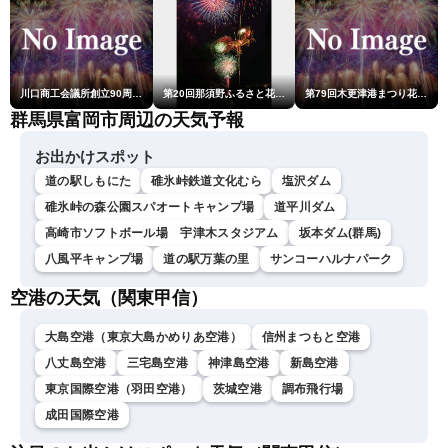
川口商工会議所創立90周年・青年部40周年・女性会30周年記念 第6回川口花火大会
第20回那須野ふるさと花火大会
第79回木更津港まつり花火大会
群馬県富岡市周辺の天気予報
お出かけスポット
道の駅しもにた
碓氷峠鉄道文化むら
塩沢ダム
碓氷峠の森公園スパオートキャンプ場
道平川ダム
高崎市ソフトボール場 宇津木スタジアム
坂本ダム(群馬)
八風平キャンプ場
道の駅万葉の里
サンコーハルナパーク
空港の天気（関東甲信）
大島空港（東京大島かめりあ空港）
信州まつもと空港
八丈島空港
三宅島空港
神津島空港
新島空港
東京国際空港（羽田空港）
茨城空港
調布飛行場
成田国際空港