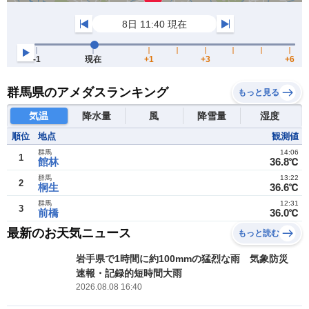
群馬県のアメダスランキング
もっと見る
気温
降水量
風
降雪量
湿度
順位
地点
観測値
群馬
14:06
1
館林
36.8℃
群馬
13:22
2
桐生
36.6℃
群馬
12:31
3
前橋
36.0℃
最新のお天気ニュース
もっと読む
岩手県で1時間に約100mmの猛烈な雨 気象防災
速報・記録的短時間大雨
2026.08.08 16:40