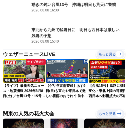
動きの鈍い台風13号 沖縄は明日も荒天に警戒
2026.08.08 16:30
東北から九州で猛暑日に 明日も西日本は厳しい
残暑の予想
2026.08.08 15:40
ウェザーニュースLiVE
もっと見る
ライブ放送中
【ライブ】最新天気ニュー
【ゲリラ雷雨警戒】あす9
【台風15号】進路に複雑
ス・地震情報 2026年8月8
日(日)も東北や東日本で激
変化・東北上陸の可能性
日(土) ／台風13号・15号
しい雷雨のおそれ 午前中か
西日本へ影響拡大の不確
ゲリラ雷雨最新見解 令和
ら雨雲急発達の危険も
性
8年熊本地震情報〈ウェザ
ーニュースLiVEムーン・戸
関東の人気の花火大会
もっと見る
北美月／芳野達郎〉