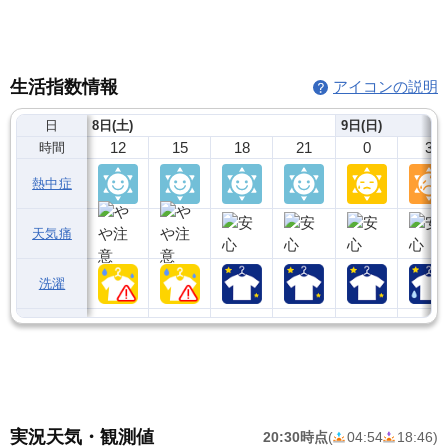
生活指数情報
アイコンの説明
日
8日(土)
9日(日)
12
15
18
21
0
3
時間
熱中症
天気痛
洗濯
実況天気・観測値
20:30時点
(
04:54
18:46
)