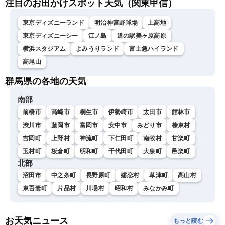
注目のお出かけスポット天気（関東甲信）
東京ディズニーランド
明治神宮野球場
上高地
東京ディズニーシー
江ノ島
道の駅美ヶ原高原
横浜スタジアム
よみうりランド
富士急ハイランド
高尾山
群馬県の各地の天気
南部
前橋市
高崎市
桐生市
伊勢崎市
太田市
館林市
渋川市
藤岡市
富岡市
安中市
みどり市
榛東村
吉岡町
上野村
神流町
下仁田町
南牧村
甘楽町
玉村町
板倉町
明和町
千代田町
大泉町
邑楽町
北部
沼田市
中之条町
長野原町
嬬恋村
草津町
高山村
東吾妻町
片品村
川場村
昭和村
みなかみ町
お天気ニュース
もっと読む