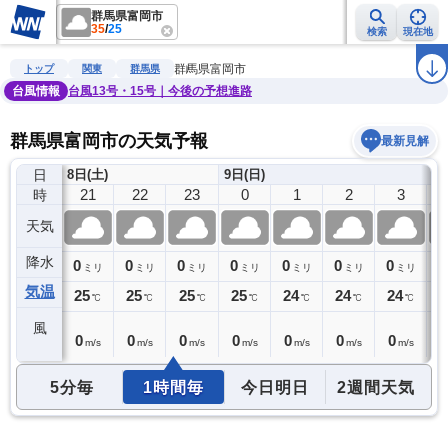
群馬県富岡市
35
/
25
検索
現在地
雨雲レーダー
台風情報
地震情報
警報・注意報
2週間天気
ラ
群馬県富岡市
トップ
関東
群馬県
台風情報
台風13号・15号｜今後の予想進路
群馬県富岡市の天気予報
最新見解
日
8日(土)
9日(日)
20
21
22
23
0
1
2
3
時
天気
降水
0
0
0
0
0
0
0
0
0
ミリ
ミリ
ミリ
ミリ
ミリ
ミリ
ミリ
ミリ
気温
26
25
25
25
25
24
24
24
2
℃
℃
℃
℃
℃
℃
℃
℃
風
0
0
0
0
0
0
0
0
0
m/s
m/s
m/s
m/s
m/s
m/s
m/s
m/s
5分毎
1時間毎
今日明日
2週間天気