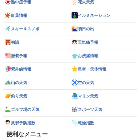
熱中症予報
花火天気
紅葉情報
イルミネーション
スキー＆スノボ
初日の出
初詣
天気痛予報
服装予報
お洗濯情報
紫外線情報
星空・天体情報
山の天気
空の天気
釣り天気
マリン天気
ゴルフ場の天気
スポーツ天気
風邪予防指数
乾燥指数
便利なメニュー