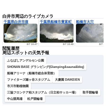
白井市周辺のライブカメラ
千葉県白井市復
千葉県船橋市豊富町
船橋市大穴
8/7 16:47
8/7 16:48
8/7 1
閲覧履歴
周辺スポットの天気予報
ふなばしアンデルセン公園
SHONAN BASE グランピング(Glamping&sauna&bbq)
船橋アリーナ（船橋市総合体育館）
ファイターズ鎌ヶ谷スタジアム
大慶園 DAIKEIEN
市川市動植物園
三協フロンテア柏スタジアム（日立柏サッカー場）
取手競輪場
中山競馬場
松戸競輪場