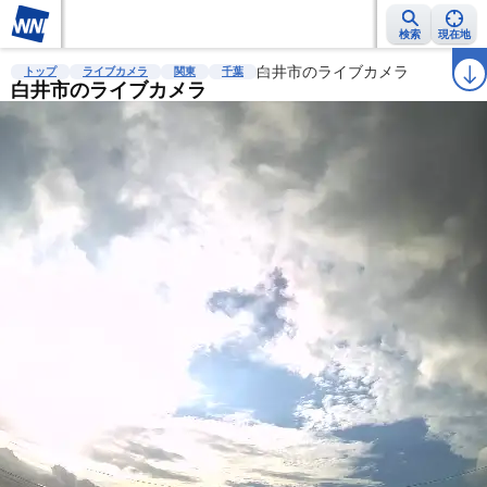
検索
現在地
雨雲レーダー
台風情報
地震情報
白井市のライブカメラ
警報・注意報
2週間天気
ラ
トップ
ライブカメラ
関東
千葉
白井市のライブカメラ