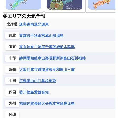
各エリアの天気予報
道央
道南
道北
道東
北海道
青森
岩手
秋田
宮城
山形
福島
東北
東京
神奈川
埼玉
千葉
茨城
栃木
群馬
関東
静岡
愛知
岐阜
山梨
長野
新潟
富山
石川
福井
中部
大阪
兵庫
京都
滋賀
奈良
和歌山
三重
近畿
広島
岡山
山口
島根
鳥取
中国
香川
徳島
愛媛
高知
四国
福岡
佐賀
長崎
大分
熊本
宮崎
鹿児島
九州
沖縄