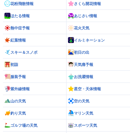
花粉飛散情報
さくら開花情報
ほたる情報
あじさい情報
熱中症予報
花火天気
紅葉情報
イルミネーション
スキー＆スノボ
初日の出
初詣
天気痛予報
服装予報
お洗濯情報
紫外線情報
星空・天体情報
山の天気
空の天気
釣り天気
マリン天気
ゴルフ場の天気
スポーツ天気