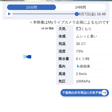
10分間
24時間
8月7日(金) 16:48
※ 本映像はMyライブカメラ企画によるものです
くもり
天気
16:30 現在
ムシッと暑い
体感
30.1℃
気温
73%
湿度
0ミリ/時
降水量
南南東
風向
2.6m/s
風速
1005hPa
気圧
千葉県白井市周辺の天気予報