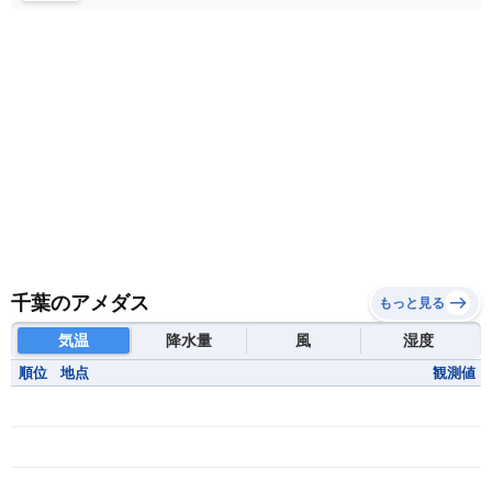
千葉のアメダス
もっと見る
気温
降水量
風
湿度
順位
地点
観測値