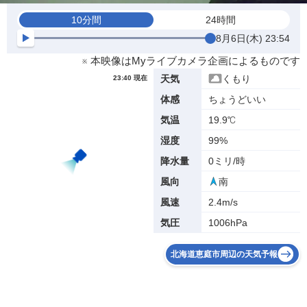
10分間
24時間
8月6日(木) 23:54
※ 本映像はMyライブカメラ企画によるものです
くもり
天気
23:40 現在
ちょうどいい
体感
19.9℃
気温
99%
湿度
0ミリ/時
降水量
南
風向
2.4m/s
風速
1006hPa
気圧
北海道恵庭市周辺の天気予報