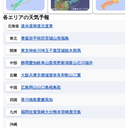
各エリアの天気予報
道央
道南
道北
道東
北海道
青森
岩手
秋田
宮城
山形
福島
東北
東京
神奈川
埼玉
千葉
茨城
栃木
群馬
関東
静岡
愛知
岐阜
山梨
長野
新潟
富山
石川
福井
中部
大阪
兵庫
京都
滋賀
奈良
和歌山
三重
近畿
広島
岡山
山口
島根
鳥取
中国
香川
徳島
愛媛
高知
四国
福岡
佐賀
長崎
大分
熊本
宮崎
鹿児島
九州
沖縄