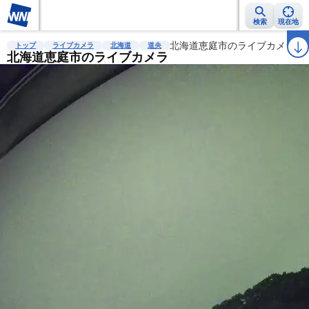
検索
現在地
雨雲レーダー
台風情報
地震情報
北海道恵庭市のライブカメラ
警報・注意報
2週間天気
ラ
トップ
ライブカメラ
北海道
道央
北海道恵庭市のライブカメラ