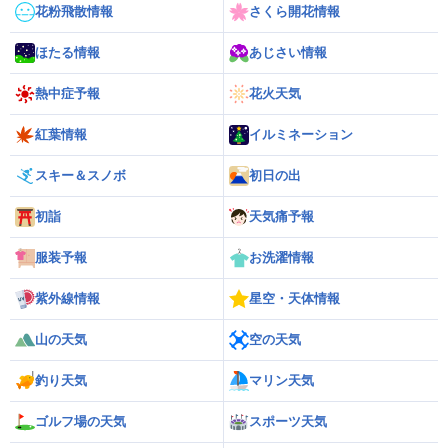
花粉飛散情報
さくら開花情報
ほたる情報
あじさい情報
熱中症予報
花火天気
紅葉情報
イルミネーション
スキー＆スノボ
初日の出
初詣
天気痛予報
服装予報
お洗濯情報
紫外線情報
星空・天体情報
山の天気
空の天気
釣り天気
マリン天気
ゴルフ場の天気
スポーツ天気