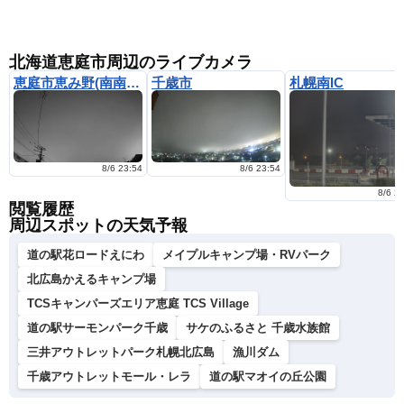
北海道恵庭市周辺のライブカメラ
恵庭市恵み野(南南西の空)
千歳市
札幌南IC
8/6 23:54
8/6 23:54
8/6 2
閲覧履歴
周辺スポットの天気予報
道の駅花ロードえにわ
メイプルキャンプ場・RVパーク
北広島かえるキャンプ場
TCSキャンパーズエリア恵庭 TCS Village
道の駅サーモンパーク千歳
サケのふるさと 千歳水族館
三井アウトレットパーク札幌北広島
漁川ダム
千歳アウトレットモール・レラ
道の駅マオイの丘公園