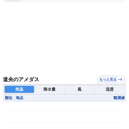
道央のアメダス
もっと見る
気温
降水量
風
湿度
順位
地点
観測値