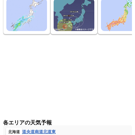
札幌市厚別区厚別中央
札幌南IC
札幌市厚別区大谷地
札幌市手稲区(手稲山)
北海道小樽市花園
小樽市塩谷
小樽市銭函
北海道夕張市
岩見沢市大願町
岩見沢市東山
江別市
江別市新栄台
江別南西方向
北海道滝川市
恵庭市恵み野(南南西の空)
北海道恵庭市
石狩市
石狩市浜益
石狩市三角公園近辺
当別町スウェーデンヒルズ
スウェーデンヒルズ近辺
当別町
新篠津村中原
ニセコモイワスキーリゾート
ニセコビレッジスキーリゾート
京極町
ニセコHANAZONOリゾート
岩内町 岩内港
北海道古宇郡泊村
余市町
由仁町東三川
月形町札比内
各エリアの天気予報
道央
道南
道北
道東
北海道