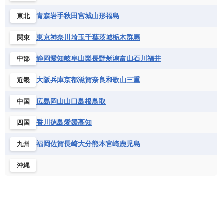
青森
岩手
秋田
宮城
山形
福島
東北
東京
神奈川
埼玉
千葉
茨城
栃木
群馬
関東
静岡
愛知
岐阜
山梨
長野
新潟
富山
石川
福井
中部
大阪
兵庫
京都
滋賀
奈良
和歌山
三重
近畿
広島
岡山
山口
島根
鳥取
中国
香川
徳島
愛媛
高知
四国
福岡
佐賀
長崎
大分
熊本
宮崎
鹿児島
九州
沖縄