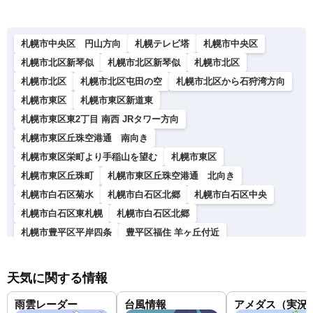
札幌市中央区 円山方向
札幌テレビ塔
札幌市中央区
札幌市北区新琴似
札幌市北区新琴似
札幌市北区
札幌市北区
札幌市北区屯田の空
札幌市北区から石狩湾方向
札幌市東区
札幌市東区新道東
札幌市東区東2丁目 南西 JRタワー方向
札幌市東区丘珠空港通 南向き
札幌市東区栄町より手稲山を望む
札幌市東区
札幌市東区丘珠町
札幌市東区丘珠空港通 北向き
札幌市白石区菊水
札幌市白石区北郷
札幌市白石区中央
札幌市白石区東札幌
札幌市白石区北郷
札幌市豊平区平岸四条
豊平区福住 羊ヶ丘付近
札幌羊ヶ丘展望台
北海道札幌市豊平区南平岸
南区澄川
札幌藻岩山スキー場
札幌市南区南沢
天気に関する情報
札幌市南区北ノ沢カメラ
札幌市南区澄川六条
札幌市南区
雨雲レーダー
台風情報
アメダス（実況
北海道札幌市南区
札幌市南区石山
札幌市西区