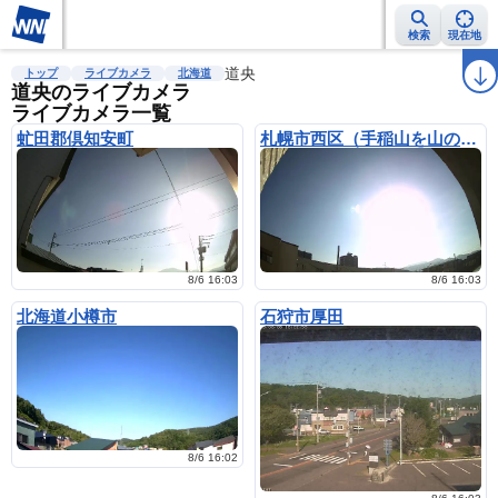
検索
現在地
雨雲レーダー
台風情報
地震情報
道央
警報・注意報
2週間天気
ラ
トップ
ライブカメラ
北海道
道央のライブカメラ
ライブカメラ一覧
虻田郡倶知安町
札幌市西区（手稲山を山の手から）
8/6 16:03
8/6 16:03
北海道小樽市
石狩市厚田
8/6 16:02