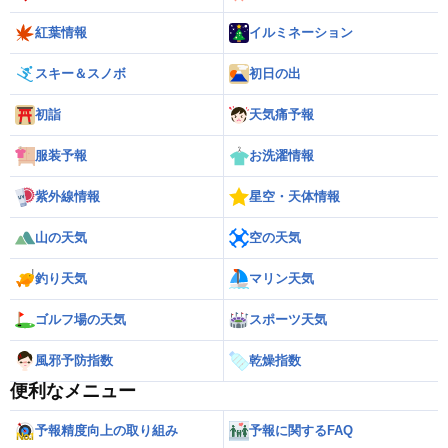
紅葉情報
イルミネーション
スキー＆スノボ
初日の出
初詣
天気痛予報
服装予報
お洗濯情報
紫外線情報
星空・天体情報
山の天気
空の天気
釣り天気
マリン天気
ゴルフ場の天気
スポーツ天気
風邪予防指数
乾燥指数
便利なメニュー
予報精度向上の取り組み
予報に関するFAQ