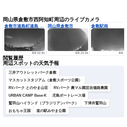
岡山県倉敷市西阿知町周辺のライブカメラ
倉敷市連島町連島 鶯が丘
岡山県倉敷市
倉敷駅南
8/9 22:32
8/9 22:33
8/9 2
閲覧履歴
周辺スポットの天気予報
三井アウトレットパーク倉敷
マスカットスタジアム（倉敷スポーツ公園）
RVパーク とのやま山荘
RVパーク 農マル園芸吉備路農園
URBAN CAMP Base-K
児島ボートレース場
鷲羽山ハイランド（ブラジリアンパーク）
下津井鷲羽山
おもちゃ王国
道の駅みやま公園