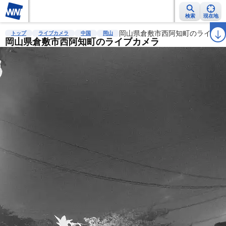
検索
現在地
雨雲レーダー
台風情報
地震情報
岡山県倉敷市西阿知町のライブカ
警報・注意報
2週間天気
ラ
トップ
ライブカメラ
中国
岡山
岡山県倉敷市西阿知町のライブカメラ