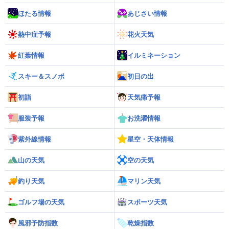
ほたる情報
あじさい情報
熱中症予報
花火天気
紅葉情報
イルミネーション
スキー＆スノボ
初日の出
初詣
天気痛予報
服装予報
お洗濯情報
紫外線情報
星空・天体情報
山の天気
空の天気
釣り天気
マリン天気
ゴルフ場の天気
スポーツ天気
風邪予防指数
乾燥指数