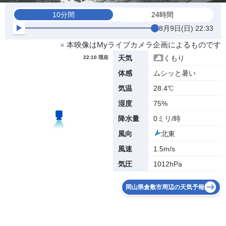
10分間
24時間
8月9日(日) 22:33
※ 本映像はMyライブカメラ企画によるものです
くもり
天気
22:10 現在
ムシッと暑い
体感
28.4℃
気温
75%
湿度
0ミリ/時
降水量
北東
風向
1.5m/s
風速
1012hPa
気圧
岡山県倉敷市周辺の天気予報