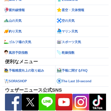
紫外線情報
星空・天体情報
山の天気
空の天気
釣り天気
マリン天気
ゴルフ場の天気
スポーツ天気
風邪予防指数
乾燥指数
便利なメニュー
予報精度向上の取り組み
予報に関するFAQ
SORASHOP
The Last 10-second
ウェザーニュース公式SNS