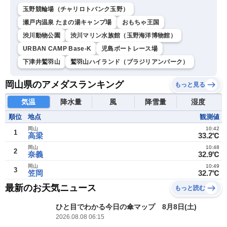
玉野競輪場（チャリロトバンク玉野）
瀬戸内温泉 たまの湯キャンプ場
おもちゃ王国
渋川動物公園
渋川マリン水族館（玉野海洋博物館）
URBAN CAMP Base-K
児島ボートレース場
下津井鷲羽山
鷲羽山ハイランド（ブラジリアンパーク）
岡山県のアメダスランキング
もっと見る
気温
降水量
風
降雪量
湿度
順位
地点
観測値
岡山
10:42
1
高梁
33.2℃
岡山
10:48
2
奈義
32.9℃
岡山
10:49
3
笠岡
32.7℃
最新のお天気ニュース
もっと読む
ひと目でわかる今日の傘マップ 8月8日(土)
2026.08.08 06:15