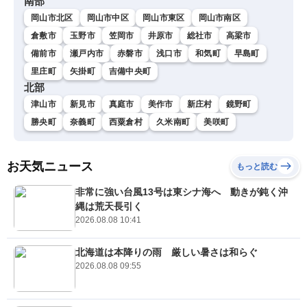
南部
岡山市北区
岡山市中区
岡山市東区
岡山市南区
倉敷市
玉野市
笠岡市
井原市
総社市
高梁市
備前市
瀬戸内市
赤磐市
浅口市
和気町
早島町
里庄町
矢掛町
吉備中央町
北部
津山市
新見市
真庭市
美作市
新庄村
鏡野町
勝央町
奈義町
西粟倉村
久米南町
美咲町
お天気ニュース
もっと読む
非常に強い台風13号は東シナ海へ 動きが鈍く沖
縄は荒天長引く
2026.08.08 10:41
北海道は本降りの雨 厳しい暑さは和らぐ
2026.08.08 09:55