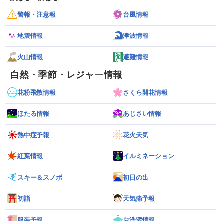
警報・注意報
台風情報
地震情報
津波情報
火山情報
避難情報
自然・季節・レジャー情報
花粉飛散情報
さくら開花情報
ほたる情報
あじさい情報
熱中症予報
花火天気
紅葉情報
イルミネーション
スキー＆スノボ
初日の出
初詣
天気痛予報
服装予報
お洗濯情報