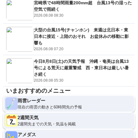
宮崎県で48時間雨量200mm超 台風13号の湿った
空気で雨続く
2026.08.08 08:30
大型の台風15号(チャンホン) 来週は北日本・東
日本に接近・上陸のおそれ お盆休みの移動に影
響も
2026.08.08 07:20
今日8月8日(土)の天気予報 沖縄・奄美は台風13
号による荒天に厳重警戒 西・東日本は厳しい暑
さ続く
2026.08.08 05:30
いまおすすめのメニュー
雨雲レーダー
現在の雨雲の動きと60時間先の予報
2週間天気
2週間先までの天気・気温を掲載
アメダス