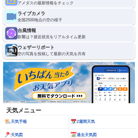
アメダスの最新情報をチェック
ライブカメラ
全国2500地点の空の様子
台風情報
影響は？接近状況をリアルタイム更新
ウェザーリポート
空の写真を投稿して最新の天気を共有
天気メニュー
天気予報
2週間天気
天気図
過去天気図