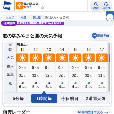
道の駅みやま公園
32
/
27
検索
現在地
雨雲レーダー
台風情報
地震情報
警報・注意報
2週間天気
ラ
道の駅みやま公園
トップ
中国
岡山県
台風情報
台風13号・15号｜今後の予想進路
道の駅みやま公園の天気予報
最新見解
日
8日(土)
10
11
12
13
14
15
16
17
時
天気
降水
0
0
0
0
0
0
0
0
0
ミリ
ミリ
ミリ
ミリ
ミリ
ミリ
ミリ
ミリ
気温
30
31
32
32
32
32
32
31
3
℃
℃
℃
℃
℃
℃
℃
℃
風
6
6
5
5
4
4
4
4
4
m/s
m/s
m/s
m/s
m/s
m/s
m/s
m/s
5分毎
1時間毎
今日明日
2週間天気
雨雲レーダー
60時間先まで見る