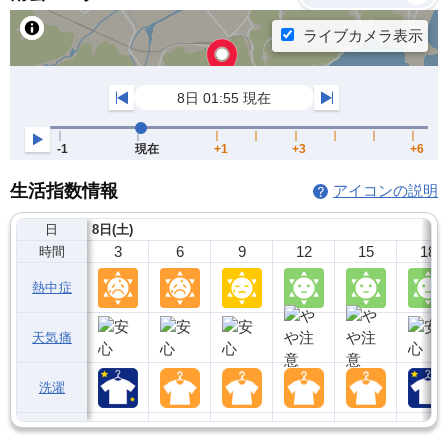
生活指数情報
アイコンの説明
日
8日(土)
3
6
9
12
15
18
時間
熱中症
天気痛
洗濯