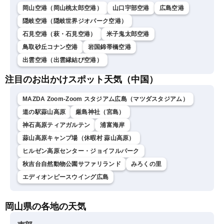
岡山空港（岡山桃太郎空港）
山口宇部空港
広島空港
隠岐空港（隠岐世界ジオパーク空港）
石見空港（萩・石見空港）
米子鬼太郎空港
鳥取砂丘コナン空港
岩国錦帯橋空港
出雲空港（出雲縁結び空港）
注目のお出かけスポット天気（中国）
MAZDA Zoom-Zoom スタジアム広島（マツダスタジアム）
道の駅蒜山高原
厳島神社（宮島）
神石高原ティアガルテン
浦富海岸
蒜山高原キャンプ場（休暇村 蒜山高原）
ヒルゼン高原センター・ジョイフルパーク
秋吉台自然動物公園サファリランド
みろくの里
エディオンピースウイング広島
岡山県の各地の天気