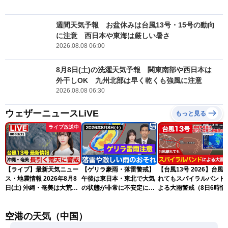
週間天気予報 お盆休みは台風13号・15号の動向
に注意 西日本や東海は厳しい暑さ
2026.08.08 06:00
8月8日(土)の洗濯天気予報 関東南部や西日本は
外干しOK 九州北部は早く乾くも強風に注意
2026.08.08 06:30
ウェザーニュースLiVE
もっと見る
ライブ放送中
【ライブ】最新天気ニュー
【ゲリラ豪雨・落雷警戒】
【台風13号 2026】台風
ス・地震情報 2026年8月8
午後は東日本・東北で大気
れてもスパイラルバンド
日(土) 沖縄・奄美は大荒れ
の状態が非常に不安定に
よる大雨警戒（8日6時情
の天気が続く／令和8年熊
2026.08.08
報）
本地震情報〈ウェザーニュ
空港の天気（中国）
ースLiVEサンシャイン・魚
住茉由／山口剛央〉