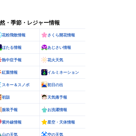
然・季節・レジャー情報
花粉飛散情報
さくら開花情報
ほたる情報
あじさい情報
熱中症予報
花火天気
紅葉情報
イルミネーション
スキー＆スノボ
初日の出
初詣
天気痛予報
服装予報
お洗濯情報
紫外線情報
星空・天体情報
山の天気
空の天気