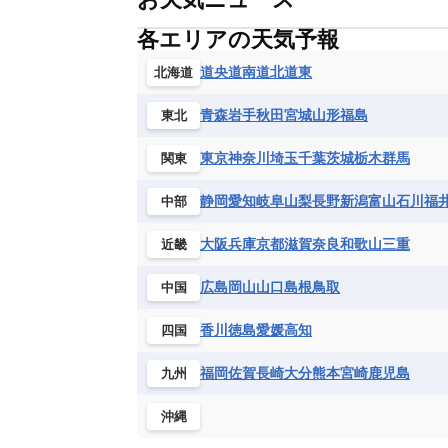
各エリアの天気予報
道央
道南
道北
道東
北海道
青森
岩手
秋田
宮城
山形
福島
東北
東京
神奈川
埼玉
千葉
茨城
栃木
群馬
関東
静岡
愛知
岐阜
山梨
長野
新潟
富山
石川
福
中部
大阪
兵庫
京都
滋賀
奈良
和歌山
三重
近畿
広島
岡山
山口
島根
鳥取
中国
香川
徳島
愛媛
高知
四国
福岡
佐賀
長崎
大分
熊本
宮崎
鹿児島
九州
沖縄