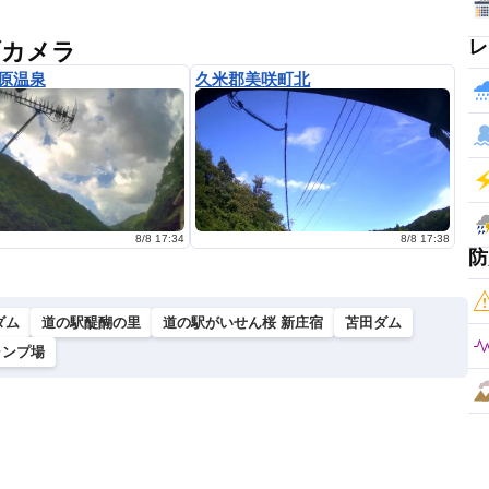
レ
ブカメラ
原温泉
久米郡美咲町北
8/8 17:34
8/8 17:38
防
ダム
道の駅醍醐の里
道の駅がいせん桜 新庄宿
苫田ダム
ャンプ場