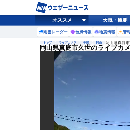
オススメ
天気・観測
雨雲レーダー
台風情報
地震情報
警
岡山県真庭市
トップ
ライブカメラ
中国
岡山
岡山県真庭市久世のライブカ