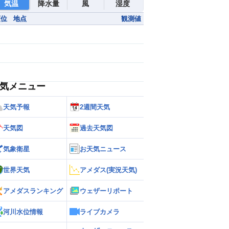
気温
降水量
風
湿度
順位
地点
観測値
気メニュー
天気予報
2週間天気
天気図
過去天気図
気象衛星
お天気ニュース
世界天気
アメダス(実況天気)
アメダスランキング
ウェザーリポート
河川水位情報
ライブカメラ