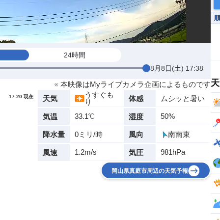
24時間
8月8日(土) 17:38
天
※ 本映像はMyライブカメラ企画によるものです
うすぐも
17:20 現在
ムシッと暑い
天気
体感
り
33.1℃
50%
気温
湿度
0ミリ/時
南南東
降水量
風向
1.2m/s
981hPa
風速
気圧
岡山県真庭市周辺の天気予報