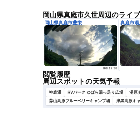
岡山県真庭市久世周辺のライ
岡山県真庭市豊栄
真庭市湯
8/8 17:38
閲覧履歴
周辺スポットの天気予報
神庭瀑
RVパーク ゆばら湯っ足り広場
湯原
蒜山高原ブルーベリーキャンプ場
津黒高原キ