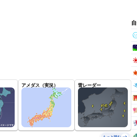
自
アメダス（実況）
雷レーダー
もっと読む