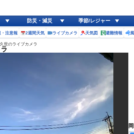
防災・減災
季節/レジャー
報・注意報
2週間天気
ライブカメラ
天気図
避難情報
久世のライブカメラ
メラ
岡