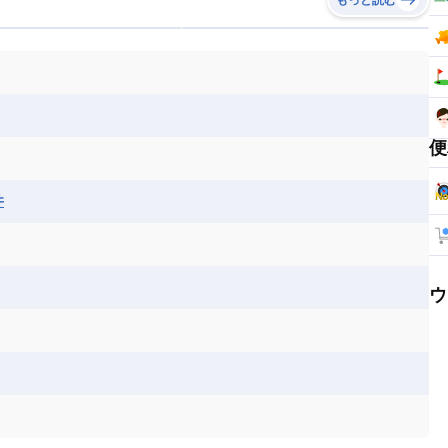
便
井
ウ