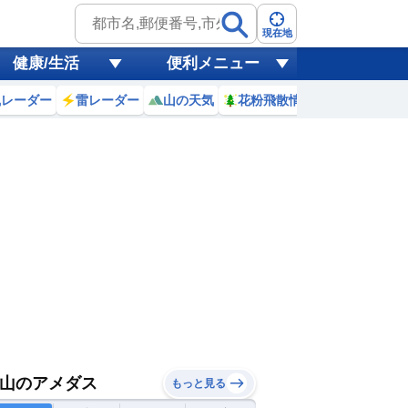
現在地
健康/生活
便利メニュー
風レーダー
雷レーダー
山の天気
花粉飛散情報
世界天気
山のアメダス
もっと見る