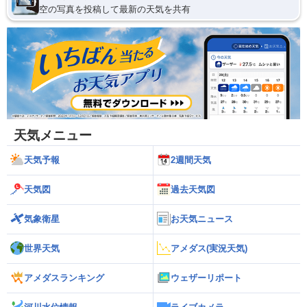
空の写真を投稿して最新の天気を共有
天気メニュー
天気予報
2週間天気
天気図
過去天気図
気象衛星
お天気ニュース
世界天気
アメダス(実況天気)
アメダスランキング
ウェザーリポート