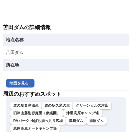
苫田ダムの詳細情報
地点名称
苫田ダム
所在地
地図を見る
周辺のおすすめスポット
道の駅奥津温泉
道の駅久米の里
グリーンヒルズ津山
旧津山藩別邸庭園（衆楽園）
津黒高原キャンプ場
RVパーク ゆばら湯っ足り広場
津川ダム
湯原ダム
恩原高原オートキャンプ場