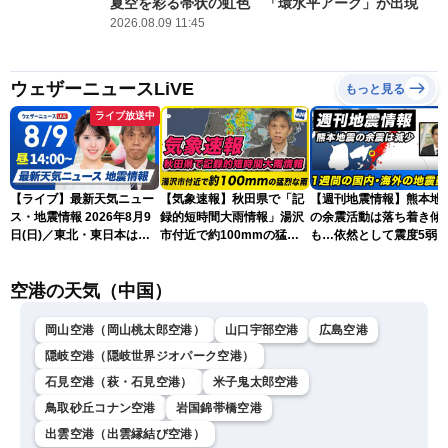
夏空を彩る帯状の虹色 「環水平アーク」が出現
2026.08.09 11:45
ウェザーニュースLiVE
もっと見る
ライブ放送中
【ライブ】最新天気ニュー
【気象速報】秋田県で「記
【週刊地震情報】熊本地
ス・地震情報 2026年8月9
録的短時間大雨情報」湯沢
の余震活動は落ち着き傾
日(日)／東北・東日本は急
市付近で約100mmの猛烈
も…依然として震度5弱
な雷雨に注意〈ウェザーニ
な雨
戒
ュースLiVEアフタヌーン・
空港の天気（中国）
小川千奈／芳野達郎〉
岡山空港（岡山桃太郎空港）
山口宇部空港
広島空港
隠岐空港（隠岐世界ジオパーク空港）
石見空港（萩・石見空港）
米子鬼太郎空港
鳥取砂丘コナン空港
岩国錦帯橋空港
出雲空港（出雲縁結び空港）