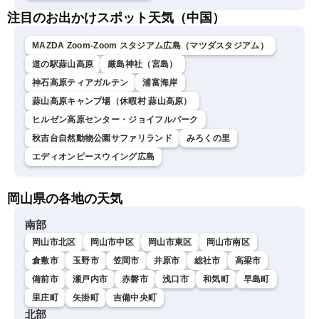
注目のお出かけスポット天気（中国）
MAZDA Zoom-Zoom スタジアム広島（マツダスタジアム）
道の駅蒜山高原
厳島神社（宮島）
神石高原ティアガルテン
浦富海岸
蒜山高原キャンプ場（休暇村 蒜山高原）
ヒルゼン高原センター・ジョイフルパーク
秋吉台自然動物公園サファリランド
みろくの里
エディオンピースウイング広島
岡山県の各地の天気
南部
岡山市北区
岡山市中区
岡山市東区
岡山市南区
倉敷市
玉野市
笠岡市
井原市
総社市
高梁市
備前市
瀬戸内市
赤磐市
浅口市
和気町
早島町
里庄町
矢掛町
吉備中央町
北部