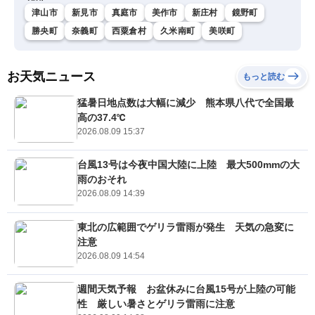
津山市
新見市
真庭市
美作市
新庄村
鏡野町
勝央町
奈義町
西粟倉村
久米南町
美咲町
お天気ニュース
もっと読む
猛暑日地点数は大幅に減少 熊本県八代で全国最
高の37.4℃
2026.08.09 15:37
台風13号は今夜中国大陸に上陸 最大500mmの大
雨のおそれ
2026.08.09 14:39
東北の広範囲でゲリラ雷雨が発生 天気の急変に
注意
2026.08.09 14:54
週間天気予報 お盆休みに台風15号が上陸の可能
性 厳しい暑さとゲリラ雷雨に注意