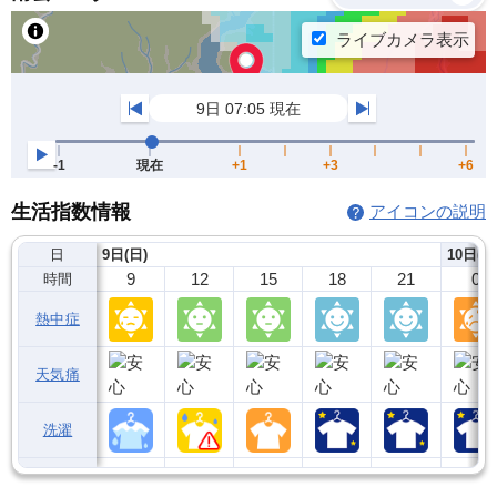
生活指数情報
アイコンの説明
日
9日(日)
10日(月
9
12
15
18
21
0
時間
熱中症
天気痛
洗濯