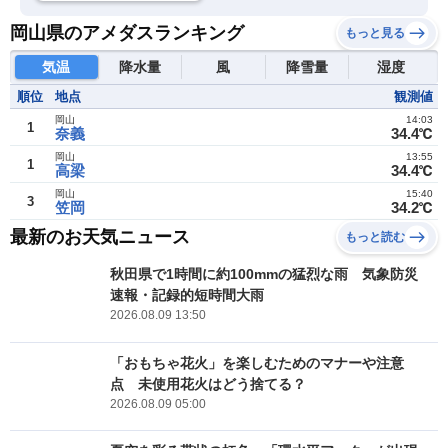
岡山県のアメダスランキング
もっと見る
気温
降水量
風
降雪量
湿度
順位
地点
観測値
岡山
14:03
1
奈義
34.4℃
岡山
13:55
1
高梁
34.4℃
岡山
15:40
3
笠岡
34.2℃
最新のお天気ニュース
もっと読む
秋田県で1時間に約100mmの猛烈な雨 気象防災
速報・記録的短時間大雨
2026.08.09 13:50
「おもちゃ花火」を楽しむためのマナーや注意
点 未使用花火はどう捨てる？
2026.08.09 05:00