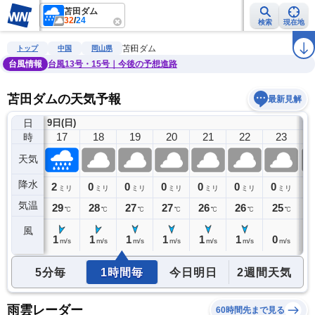
苫田ダム
32
/
24
検索
現在地
雨雲レーダー
台風情報
地震情報
警報・注意報
2週間天気
ラ
苫田ダム
トップ
中国
岡山県
台風情報
台風13号・15号｜今後の予想進路
苫田ダムの天気予報
最新見解
日
9日(日)
10
16
17
18
19
20
21
22
23
時
天気
降水
2
2
0
0
0
0
0
0
0
ミリ
ミリ
ミリ
ミリ
ミリ
ミリ
ミリ
ミリ
気温
30
29
28
27
27
26
26
25
2
℃
℃
℃
℃
℃
℃
℃
℃
風
1
1
1
1
1
1
1
0
0
m/s
m/s
m/s
m/s
m/s
m/s
m/s
m/s
5分毎
1時間毎
今日明日
2週間天気
雨雲レーダー
60時間先まで見る