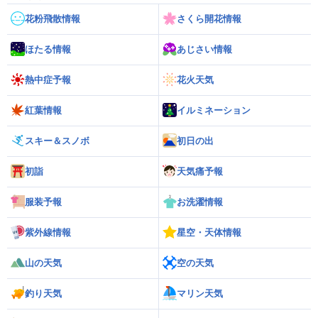
花粉飛散情報
さくら開花情報
ほたる情報
あじさい情報
熱中症予報
花火天気
紅葉情報
イルミネーション
スキー＆スノボ
初日の出
初詣
天気痛予報
服装予報
お洗濯情報
紫外線情報
星空・天体情報
山の天気
空の天気
釣り天気
マリン天気