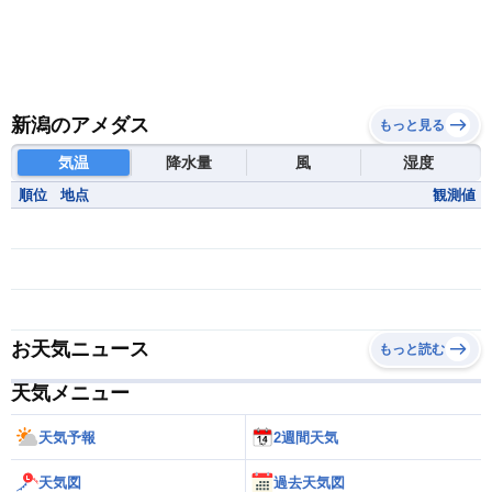
新潟のアメダス
もっと見る
気温
降水量
風
湿度
順位
地点
観測値
お天気ニュース
もっと読む
天気メニュー
天気予報
2週間天気
天気図
過去天気図