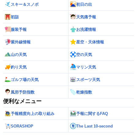
スキー＆スノボ
初日の出
初詣
天気痛予報
服装予報
お洗濯情報
紫外線情報
星空・天体情報
山の天気
空の天気
釣り天気
マリン天気
ゴルフ場の天気
スポーツ天気
風邪予防指数
乾燥指数
便利なメニュー
予報精度向上の取り組み
予報に関するFAQ
SORASHOP
The Last 10-second