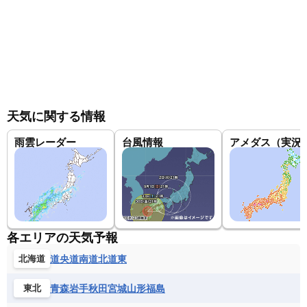
天気に関する情報
雨雲レーダー
台風情報
アメダス（実況
各エリアの天気予報
道央
道南
道北
道東
北海道
青森
岩手
秋田
宮城
山形
福島
東北