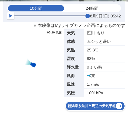
10分間
24時間
8月9日(日) 05:42
※ 本映像はMyライブカメラ企画によるものです
くもり
天気
05:20 現在
ムシッと暑い
体感
25.3℃
気温
83%
湿度
0ミリ/時
降水量
東
風向
1.7m/s
風速
1001hPa
気圧
新潟県糸魚川市周辺の天気予報