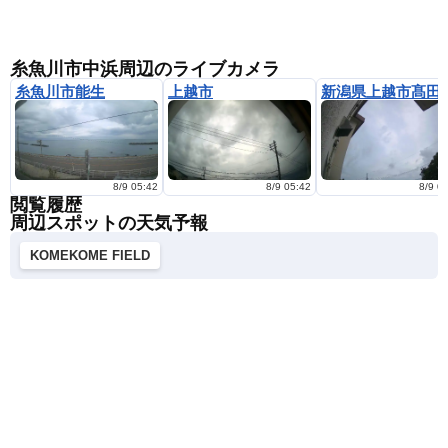
糸魚川市中浜周辺のライブカメラ
糸魚川市能生
上越市
新潟県上越市髙田
8/9 05:42
8/9 05:42
8/9 0
閲覧履歴
周辺スポットの天気予報
KOMEKOME FIELD