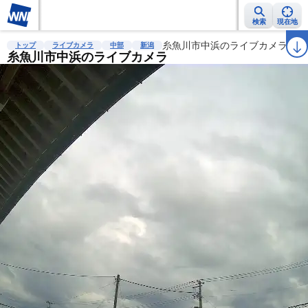
検索
現在地
雨雲レーダー
台風情報
地震情報
糸魚川市中浜のライブカメラ
警報・注意報
2週間天気
ラ
トップ
ライブカメラ
中部
新潟
糸魚川市中浜のライブカメラ