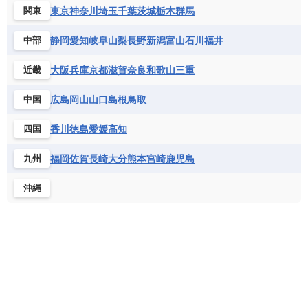
東京
神奈川
埼玉
千葉
茨城
栃木
群馬
関東
静岡
愛知
岐阜
山梨
長野
新潟
富山
石川
福井
中部
大阪
兵庫
京都
滋賀
奈良
和歌山
三重
近畿
広島
岡山
山口
島根
鳥取
中国
香川
徳島
愛媛
高知
四国
福岡
佐賀
長崎
大分
熊本
宮崎
鹿児島
九州
沖縄