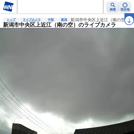
検索
現在地
雨雲レーダー
台風情報
地震情報
新潟市中央区上近江（南の空）の
警報・注意報
2週間天気
ラ
トップ
ライブカメラ
中部
新潟
新潟市中央区上近江（南の空）のライブカメラ