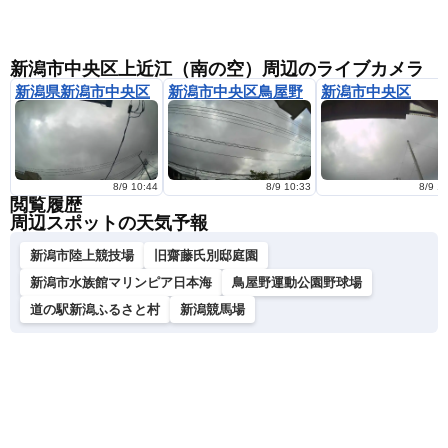
新潟市中央区上近江（南の空）周辺のライブカメラ
新潟県新潟市中央区
新潟市中央区鳥屋野
新潟市中央区
8/9 10:44
8/9 10:33
8/9 1
閲覧履歴
周辺スポットの天気予報
新潟市陸上競技場
旧齋藤氏別邸庭園
新潟市水族館マリンピア日本海
鳥屋野運動公園野球場
道の駅新潟ふるさと村
新潟競馬場