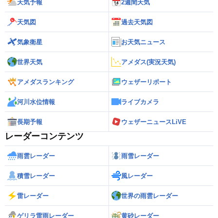
天気予報
2週間天気
天気図
過去天気図
気象衛星
お天気ニュース
世界天気
アメダス(実況天気)
アメダスランキング
ウェザーリポート
河川水位情報
ライブカメラ
長期予報
ウェザーニュースLiVE
レーダーコンテンツ
雨雲レーダー
雨雪レーダー
積雪レーダー
風レーダー
雷レーダー
世界の雨雲レーダー
ゲリラ雷雨レーダー
黄砂レーダー