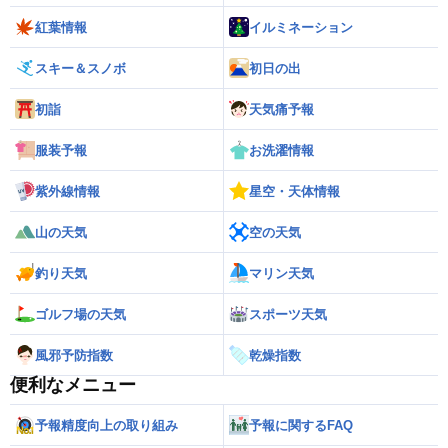
紅葉情報
イルミネーション
スキー＆スノボ
初日の出
初詣
天気痛予報
服装予報
お洗濯情報
紫外線情報
星空・天体情報
山の天気
空の天気
釣り天気
マリン天気
ゴルフ場の天気
スポーツ天気
風邪予防指数
乾燥指数
便利なメニュー
予報精度向上の取り組み
予報に関するFAQ