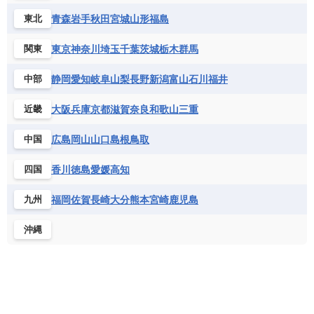
青森
岩手
秋田
宮城
山形
福島
東北
東京
神奈川
埼玉
千葉
茨城
栃木
群馬
関東
静岡
愛知
岐阜
山梨
長野
新潟
富山
石川
福井
中部
大阪
兵庫
京都
滋賀
奈良
和歌山
三重
近畿
広島
岡山
山口
島根
鳥取
中国
香川
徳島
愛媛
高知
四国
福岡
佐賀
長崎
大分
熊本
宮崎
鹿児島
九州
沖縄