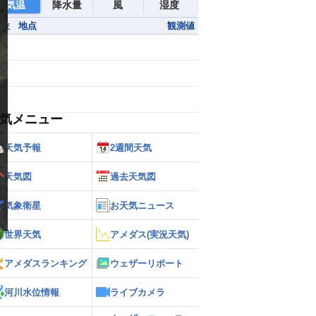
気温
降水量
風
湿度
順位
地点
観測値
気メニュー
天気予報
2週間天気
天気図
過去天気図
気象衛星
お天気ニュース
世界天気
アメダス(実況天気)
アメダスランキング
ウェザーリポート
河川水位情報
ライブカメラ