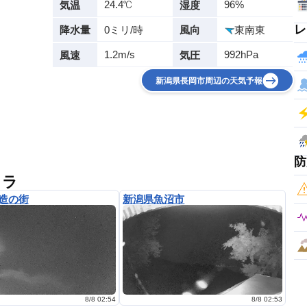
24.4℃
96%
気温
湿度
レ
0ミリ/時
東南東
降水量
風向
1.2m/s
992hPa
風速
気圧
新潟県長岡市周辺の天気予報
防
メラ
造の街
新潟県魚沼市
8/8 02:54
8/8 02:53