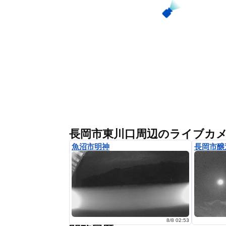
長岡市東川口周辺のライブカ
魚沼市明神
長岡市醸
8/8 02:53