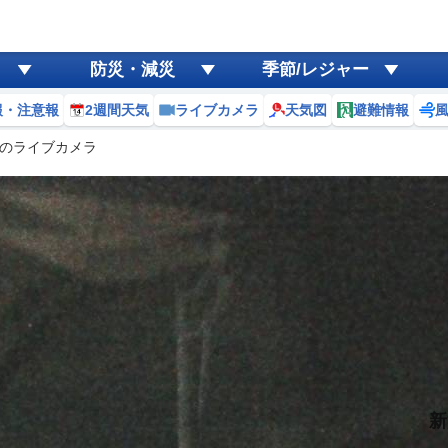
防災・減災
季節/レジャー
報・注意報
2週間天気
ライブカメラ
天気図
避難情報
のライブカメラ
新