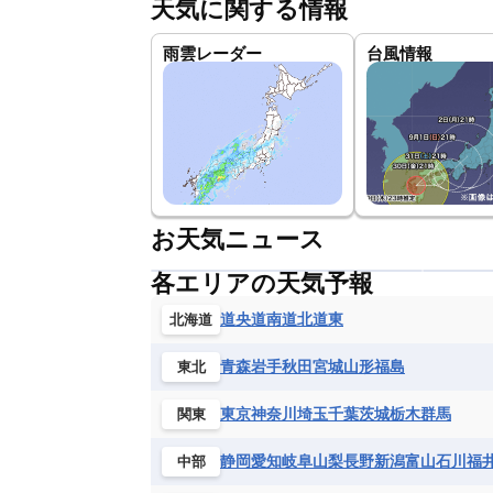
天気に関する情報
雨雲レーダー
台風情報
お天気ニュース
各エリアの天気予報
道央
道南
道北
道東
北海道
青森
岩手
秋田
宮城
山形
福島
東北
東京
神奈川
埼玉
千葉
茨城
栃木
群馬
関東
静岡
愛知
岐阜
山梨
長野
新潟
富山
石川
福
中部