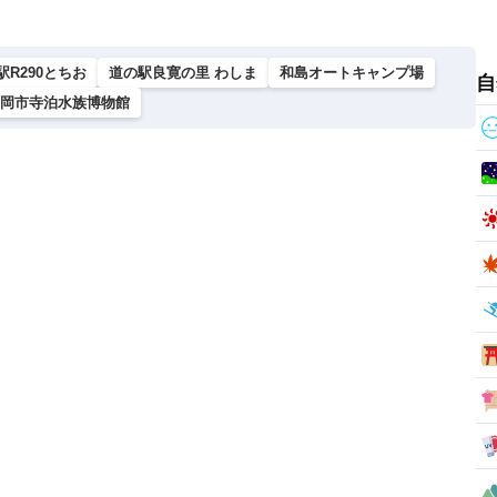
駅R290とちお
道の駅良寛の里 わしま
和島オートキャンプ場
自
岡市寺泊水族博物館