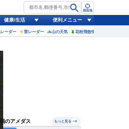
現在地
健康/生活
便利メニュー
風レーダー
雷レーダー
山の天気
花粉飛散情報
世界天気
潟のアメダス
もっと見る