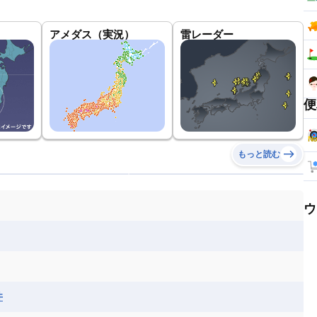
アメダス（実況）
雷レーダー
便
もっと読む
ウ
井