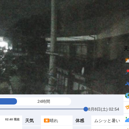
天
24時間
8月8日(土) 02:54
02:40 現在
晴れ
ムシッと暑い
天気
体感