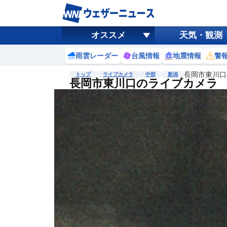
オススメ
天気・観測
雨雲レーダー
台風情報
地震情報
警
長岡市東川口
トップ
ライブカメラ
中部
新潟
長岡市東川口のライブカメラ