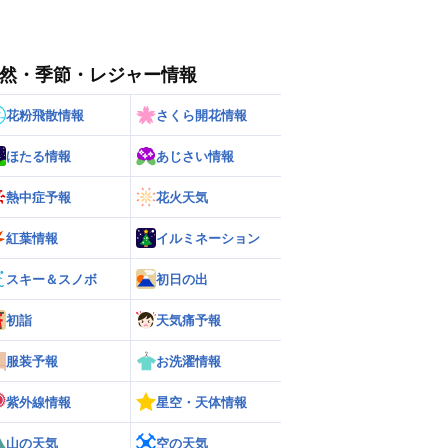
然・季節・レジャー情報
花粉飛散情報
さくら開花情報
ほたる情報
あじさい情報
熱中症予報
花火天気
紅葉情報
イルミネーション
スキー＆スノボ
初日の出
初詣
天気痛予報
服装予報
お洗濯情報
紫外線情報
星空・天体情報
山の天気
空の天気