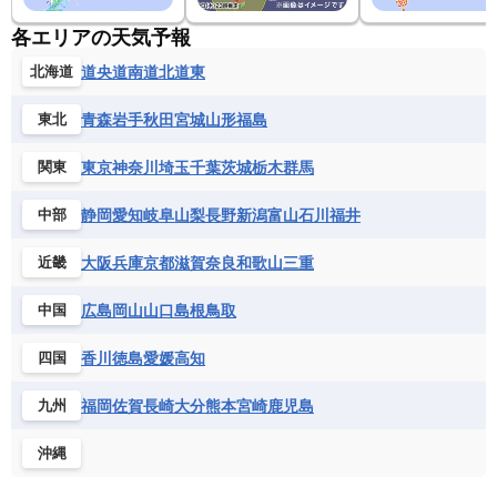
各エリアの天気予報
道央
道南
道北
道東
北海道
青森
岩手
秋田
宮城
山形
福島
東北
東京
神奈川
埼玉
千葉
茨城
栃木
群馬
関東
静岡
愛知
岐阜
山梨
長野
新潟
富山
石川
福井
中部
大阪
兵庫
京都
滋賀
奈良
和歌山
三重
近畿
広島
岡山
山口
島根
鳥取
中国
香川
徳島
愛媛
高知
四国
福岡
佐賀
長崎
大分
熊本
宮崎
鹿児島
九州
沖縄