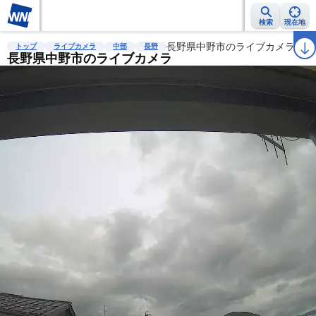
検索
現在地
雨雲レーダー
台風情報
地震情報
長野県中野市のライブカメラ
警報・注意報
2週間天気
ラ
トップ
ライブカメラ
中部
長野
長野県中野市のライブカメラ