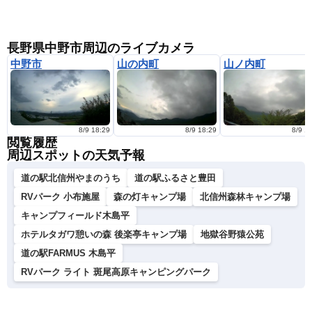
長野県中野市周辺のライブカメラ
中野市
山の内町
山ノ内町
8/9 18:29
8/9 18:29
8/9 1
閲覧履歴
周辺スポットの天気予報
道の駅北信州やまのうち
道の駅ふるさと豊田
RVパーク 小布施屋
森の灯キャンプ場
北信州森林キャンプ場
キャンプフィールド木島平
ホテルタガワ憩いの森 後楽亭キャンプ場
地獄谷野猿公苑
道の駅FARMUS 木島平
RVパーク ライト 斑尾高原キャンピングパーク