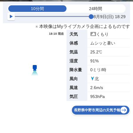
10分間
24時間
8月9日(日) 18:29
※ 本映像はMyライブカメラ企画によるものです
くもり
天気
18:10 現在
ムシッと暑い
体感
25.2℃
気温
91%
湿度
0ミリ/時
降水量
北
風向
2.6m/s
風速
953hPa
気圧
長野県中野市周辺の天気予報