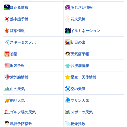
ほたる情報
あじさい情報
熱中症予報
花火天気
紅葉情報
イルミネーション
スキー＆スノボ
初日の出
初詣
天気痛予報
服装予報
お洗濯情報
紫外線情報
星空・天体情報
山の天気
空の天気
釣り天気
マリン天気
ゴルフ場の天気
スポーツ天気
風邪予防指数
乾燥指数