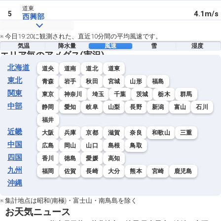
道東
4.1m/s
5
西興部
道東
※ 今日19:20に観測された、直近10分間の平均風速です。
3.8m/s
6
納沙布
気温
降水量
風速
雪
湿度
エリア毎のアメダス(実況)
道東
北海道
3.5m/s
7
道央
道南
道北
道東
厚床
東北
青森
岩手
秋田
宮城
山形
福島
道東
関東
東京
神奈川
埼玉
千葉
茨城
栃木
群馬
3.4m/s
8
北見
中部
静岡
愛知
岐阜
山梨
長野
新潟
富山
石川
道東
福井
3.4m/s
8
根室中標津
近畿
大阪
兵庫
京都
滋賀
奈良
和歌山
三重
中国
道東
広島
岡山
山口
島根
鳥取
2.9m/s
10
別海
四国
香川
徳島
愛媛
高知
九州
福岡
佐賀
長崎
大分
熊本
宮崎
鹿児島
道東
2.8m/s
11
中標津
沖縄
道東
※ 集計地点は昭和(南極)・富士山・南鳥島を除く
2.5m/s
12
駒場
お天気ニュース