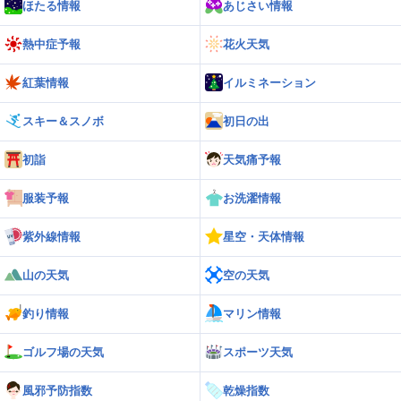
1.5m/s
29
ほたる情報
あじさい情報
陸別
道東
熱中症予報
花火天気
1.5m/s
29
湧別
紅葉情報
イルミネーション
スキー＆スノボ
初日の出
初詣
天気痛予報
服装予報
お洗濯情報
紫外線情報
星空・天体情報
山の天気
空の天気
釣り情報
マリン情報
ゴルフ場の天気
スポーツ天気
風邪予防指数
乾燥指数