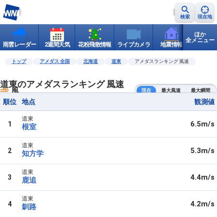
検索
現在地
ほか
全メニュー
雨雲レーダー
2週間天気
花粉飛散情報
ライブカメラ
地震情報
世界天
トップ
アメダス 全国
北海道
道東
アメダスランキング 風速
道東のアメダスランキング 風速
風
現在
最大風速
最大瞬間
順位
地点
観測値
道東
6.5m/s
1
根室
道東
5.3m/s
2
知方学
道東
4.4m/s
3
鹿追
道東
4.2m/s
4
釧路