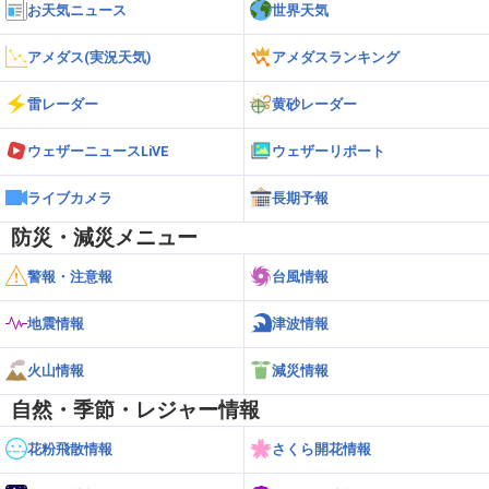
道東
お天気ニュース
世界天気
1.9m/s
20
上士幌
アメダス(実況天気)
アメダスランキング
道東
1.9m/s
20
帯広泉
雷レーダー
黄砂レーダー
道東
1.9m/s
20
川湯
ウェザーニュースLiVE
ウェザーリポート
道東
1.8m/s
24
ライブカメラ
更別
長期予報
防災・減災メニュー
道東
1.7m/s
25
新得
警報・注意報
台風情報
道東
1.6m/s
26
津別
地震情報
津波情報
道東
火山情報
減災情報
1.6m/s
26
白滝
自然・季節・レジャー情報
道東
1.6m/s
26
留辺蘂
花粉飛散情報
さくら開花情報
道東