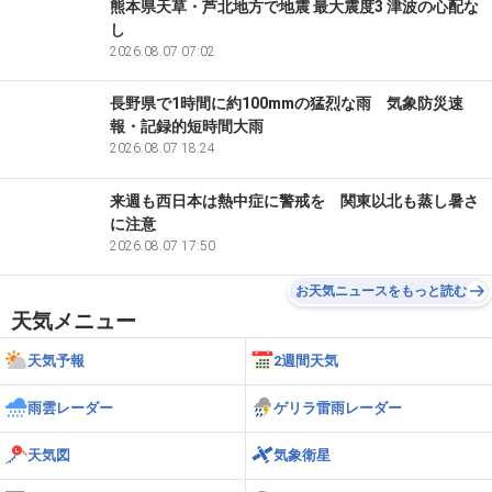
熊本県天草・芦北地方で地震 最大震度3 津波の心配な
道東
2.4m/s
13
上札内
し
2026.08.07 07:02
道東
2.4m/s
13
太田
長野県で1時間に約100mmの猛烈な雨 気象防災速
報・記録的短時間大雨
道東
2.3m/s
15
雄武
2026.08.07 18:24
道東
来週も西日本は熱中症に警戒を 関東以北も蒸し暑さ
2.2m/s
16
常呂
に注意
2026.08.07 17:50
道東
2.2m/s
16
上標津
お天気ニュースをもっと読む
道東
天気メニュー
2.2m/s
16
弟子屈
天気予報
2週間天気
道東
2.0m/s
19
大津
雨雲レーダー
ゲリラ雷雨レーダー
道東
1.9m/s
20
榊町
天気図
気象衛星