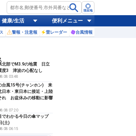
現在地
健康/生活
便利メニュー
ス
警報・注意報
雷レーダー
台風情報
お天気ニュース
ス
県北部でM3.9の地震 日立
震度3 津波の心配なし
8.08 03:48
の台風15号(チャンホン) 来
北日本・東日本に接近・上陸
それ お盆休みの移動に影響
8.08 07:20
目でわかる今日の傘マップ
日(土)
8.08 06:15