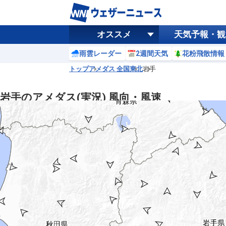
オススメ
天気予報・観
雨雲レーダー
2週間天気
花粉飛散情報
トップ
アメダス 全国
東北
岩手
岩手のアメダス(実況) 風向・風速