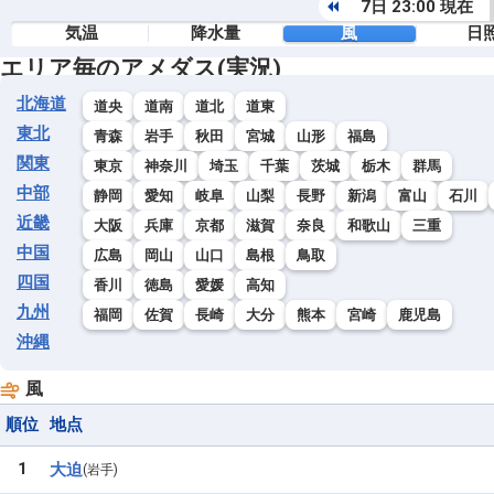
7日 23:00 現在
気温
降水量
風
日
エリア毎のアメダス(実況)
北海道
道央
道南
道北
道東
東北
青森
岩手
秋田
宮城
山形
福島
関東
東京
神奈川
埼玉
千葉
茨城
栃木
群馬
中部
静岡
愛知
岐阜
山梨
長野
新潟
富山
石川
近畿
大阪
兵庫
京都
滋賀
奈良
和歌山
三重
中国
広島
岡山
山口
島根
鳥取
四国
香川
徳島
愛媛
高知
九州
福岡
佐賀
長崎
大分
熊本
宮崎
鹿児島
沖縄
風
順位
地点
1
大迫
岩手