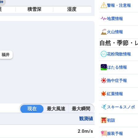
警報・注意報
照
積雪深
湿度
地震情報
火山情報
自然・季節・
花粉飛散情報
福井
ほたる情報
熱中症予報
紅葉情報
スキー＆スノボ
現在
最大風速
最大瞬間
観測値
初詣
2.0m/s
服装予報