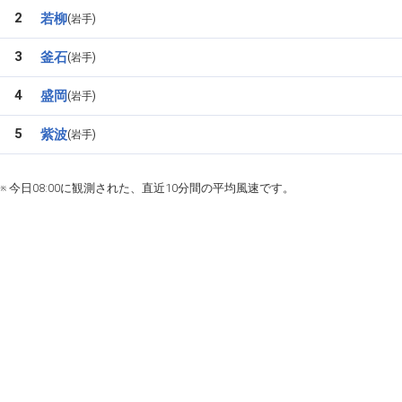
2
若柳
岩手
3
釜石
岩手
4
盛岡
岩手
5
紫波
岩手
※ 今日08:00に観測された、直近10分間の平均風速です。