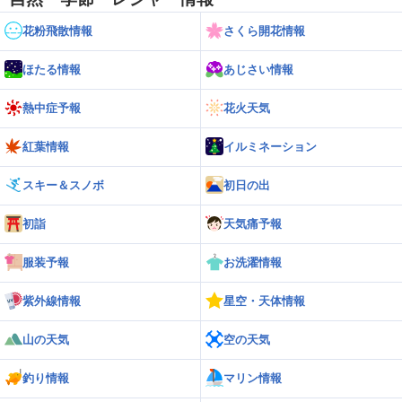
花粉飛散情報
さくら開花情報
ほたる情報
あじさい情報
熱中症予報
花火天気
紅葉情報
イルミネーション
スキー＆スノボ
初日の出
初詣
天気痛予報
服装予報
お洗濯情報
紫外線情報
星空・天体情報
山の天気
空の天気
釣り情報
マリン情報