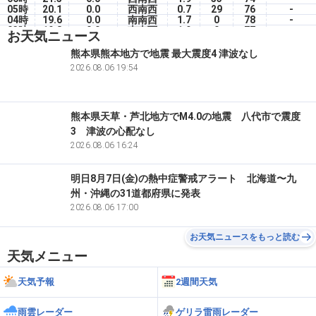
05時
20.1
0.0
西南西
0.7
29
76
-
04時
19.6
0.0
南南西
1.7
0
78
-
03時
19.8
0.0
南南西
1.9
0
77
-
お天気ニュース
02時
19.5
0.0
南南西
2.3
0
80
-
01時
20.4
0.0
南
3.0
0
74
-
熊本県熊本地方で地震 最大震度4 津波なし
00時
21.4
0.0
南南西
4.0
0
71
-
2026.08.06 19:54
5(水)
23時
21.9
0.0
南南西
4.5
0
70
-
熊本県天草・芦北地方でM4.0の地震 八代市で震度
3 津波の心配なし
2026.08.06 16:24
明日8月7日(金)の熱中症警戒アラート 北海道〜九
州・沖縄の31道都府県に発表
2026.08.06 17:00
お天気ニュースをもっと読む
天気メニュー
天気予報
2週間天気
雨雲レーダー
ゲリラ雷雨レーダー