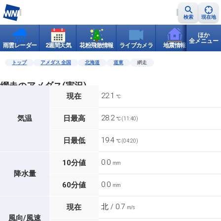
検索
現在地
ほか
全メニュー
雨雲レーダー
2週間天気
花粉飛散情報
ライブカメラ
地震情報
世界天
トップ
アメダス 全国
北海道
道東
網走
網走のアメダス(実況)
22.1
現在
℃
28.2
気温
日最高
℃ (11:40)
19.4
日最低
℃ (04:20)
0.0
10分値
mm
降水量
0.0
60分値
mm
北 / 0.7
現在
m/s
風向/風速