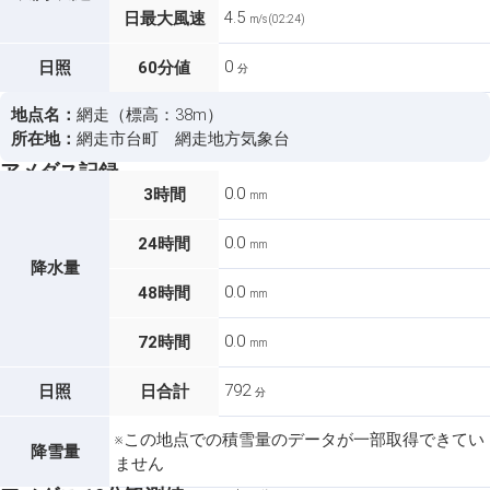
4.5
日最大風速
m/s (02:24)
0
日照
60分値
分
地点名：
網走（標高：38m）
所在地：
網走市台町 網走地方気象台
アメダス記録
0.0
3時間
mm
0.0
24時間
mm
降水量
0.0
48時間
mm
0.0
72時間
mm
792
日照
日合計
分
※この地点での積雪量のデータが一部取得できてい
降雪量
ません