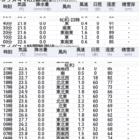
アメダス 10分観測値
06日22時50分
気温
降水量
風速
日照
湿度
積雪深
時刻
風向
(℃)
(mm/10分)
(m/s)
(分)
(%)
(cm)
50分
22.1
0.0
北
0.7
0
89
-
6(木) 22時
40分
21.8
0.0
東
0.4
0
91
-
30分
21.5
0.0
南東
1.2
0
91
-
20分
21.6
0.0
東南東
1.6
0
89
-
10分
22.6
0.0
東
1.2
0
85
-
00分
22.6
0.0
東南東
0.6
0
85
-
アメダス 1時間観測値
06日22時00分
気温
降水量
風速
日照
湿度
積雪深
時刻
風向
(℃)
(mm/h)
(m/s)
(分)
(%)
(cm)
22時
22.6
0.0
東南東
0.6
0
85
-
6(木)
21時
22.5
0.0
南南西
0.4
0
85
-
20時
23.1
0.0
南
0.5
0
80
-
19時
22.7
0.0
北北西
2.2
18
82
-
18時
23.5
0.0
北北東
1.0
60
77
-
17時
24.3
0.0
東北東
1.2
60
73
-
16時
24.9
0.0
東北東
1.8
60
66
-
15時
24.5
0.0
北東
2.1
60
73
-
14時
23.6
0.0
北北東
2.2
60
73
-
13時
24.6
0.0
北東
2.3
60
69
-
12時
26.3
0.0
東北東
1.7
60
61
-
11時
26.6
0.0
北東
1.8
60
62
-
10時
27.7
0.0
東北東
1.8
60
60
-
09時
26.2
0.0
東北東
1.3
60
60
-
08時
24.2
0.0
東南東
0.7
32
68
-
07時
23.8
0.0
西南西
1.5
60
64
-
06時
21.5
0.0
西南西
1.9
53
74
-