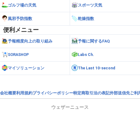
ゴルフ場の天気
スポーツ天気
風邪予防指数
乾燥指数
便利メニュー
予報精度向上の取り組み
予報に関するFAQ
SORASHOP
Labs Ch.
マイソリューション
The Last 10-second
会社概要
利用規約
プライバシーポリシー
特定商取引法の表記
外部送信先
ご利
ウェザーニュース