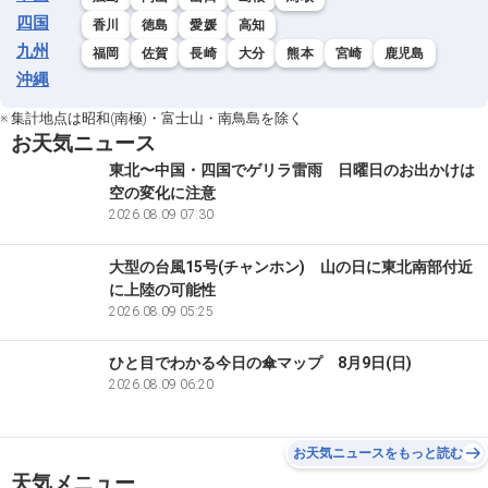
四国
香川
徳島
愛媛
高知
九州
福岡
佐賀
長崎
大分
熊本
宮崎
鹿児島
沖縄
※ 集計地点は昭和(南極)・富士山・南鳥島を除く
お天気ニュース
東北〜中国・四国でゲリラ雷雨 日曜日のお出かけは
空の変化に注意
2026.08.09 07:30
大型の台風15号(チャンホン) 山の日に東北南部付近
に上陸の可能性
2026.08.09 05:25
ひと目でわかる今日の傘マップ 8月9日(日)
2026.08.09 06:20
お天気ニュースをもっと読む
天気メニュー