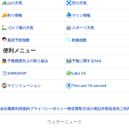
山の天気
空の天気
釣り情報
マリン情報
ゴルフ場の天気
スポーツ天気
風邪予防指数
乾燥指数
便利メニュー
予報精度向上の取り組み
予報に関するFAQ
SORASHOP
Labs Ch.
マイソリューション
The Last 10-second
会社概要
利用規約
プライバシーポリシー
特定商取引法の表記
外部送信先
ご利
ウェザーニュース