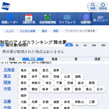
検索
現在地
ほか
全メニュー
雨雲レーダー
2週間天気
花粉飛散情報
ライブカメラ
地震情報
世界天
トップ
アメダス 全国
東北
秋田
アメダスランキング 降水量
秋田のアメダスランキング 降水量
降水量(時間)
1h
3h
6h
24h
48h
降水量が観測された地点はありません
気温
降水量
風速
雪
湿度
エリア毎のアメダス(実況)
北海道
道央
道南
道北
道東
東北
青森
岩手
秋田
宮城
山形
福島
関東
東京
神奈川
埼玉
千葉
茨城
栃木
群馬
中部
静岡
愛知
岐阜
山梨
長野
新潟
富山
石川
福井
近畿
大阪
兵庫
京都
滋賀
奈良
和歌山
三重
中国
広島
岡山
山口
島根
鳥取