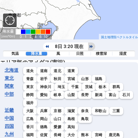
国土地理院ベクトルタイル
8日 3:20 現在
気温
降水量
風
日照
積雪深
湿度
エリア毎のアメダス(実況)
北海道
道央
道南
道北
道東
東北
青森
岩手
秋田
宮城
山形
福島
関東
東京
神奈川
埼玉
千葉
茨城
栃木
群馬
中部
静岡
愛知
岐阜
山梨
長野
新潟
富山
石川
福井
近畿
大阪
兵庫
京都
滋賀
奈良
和歌山
三重
中国
広島
岡山
山口
島根
鳥取
四国
香川
徳島
愛媛
高知
九州
福岡
佐賀
長崎
大分
熊本
宮崎
鹿児島