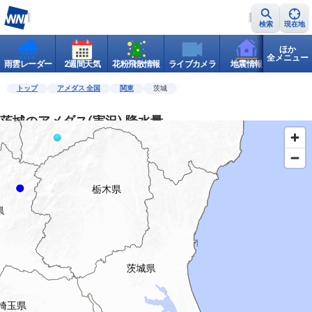
検索
現在地
ほか
全メニュー
雨雲レーダー
2週間天気
花粉飛散情報
ライブカメラ
地震情報
世界天
トップ
アメダス 全国
関東
茨城
茨城のアメダス(実況) 降水量