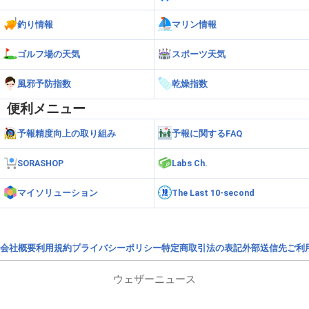
釣り情報
マリン情報
ゴルフ場の天気
スポーツ天気
風邪予防指数
乾燥指数
便利メニュー
予報精度向上の取り組み
予報に関するFAQ
SORASHOP
Labs Ch.
マイソリューション
The Last 10-second
会社概要
利用規約
プライバシーポリシー
特定商取引法の表記
外部送信先
ご利
ウェザーニュース