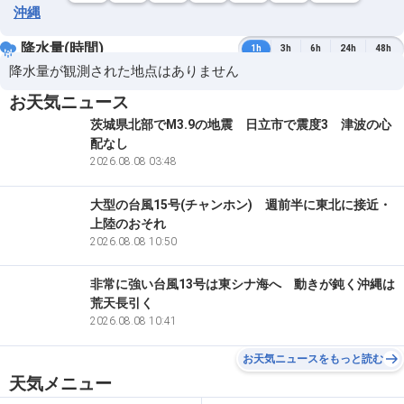
沖縄
降水量(時間)
1h
3h
6h
24h
48h
降水量が観測された地点はありません
お天気ニュース
茨城県北部でM3.9の地震 日立市で震度3 津波の心
配なし
2026.08.08 03:48
大型の台風15号(チャンホン) 週前半に東北に接近・
上陸のおそれ
2026.08.08 10:50
非常に強い台風13号は東シナ海へ 動きが鈍く沖縄は
荒天長引く
2026.08.08 10:41
お天気ニュースをもっと読む
天気メニュー