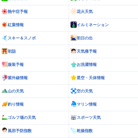
熱中症予報
花火天気
紅葉情報
イルミネーション
スキー＆スノボ
初日の出
初詣
天気痛予報
服装予報
お洗濯情報
紫外線情報
星空・天体情報
山の天気
空の天気
釣り情報
マリン情報
ゴルフ場の天気
スポーツ天気
風邪予防指数
乾燥指数