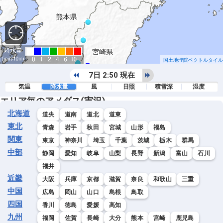
国土地理院ベクトルタイル
7日 2:50 現在
気温
降水量
風
日照
積雪深
湿度
エリア毎のアメダス(実況)
北海道
道央
道南
道北
道東
東北
青森
岩手
秋田
宮城
山形
福島
関東
東京
神奈川
埼玉
千葉
茨城
栃木
群馬
中部
静岡
愛知
岐阜
山梨
長野
新潟
富山
石川
福井
近畿
大阪
兵庫
京都
滋賀
奈良
和歌山
三重
中国
広島
岡山
山口
島根
鳥取
四国
香川
徳島
愛媛
高知
九州
福岡
佐賀
長崎
大分
熊本
宮崎
鹿児島