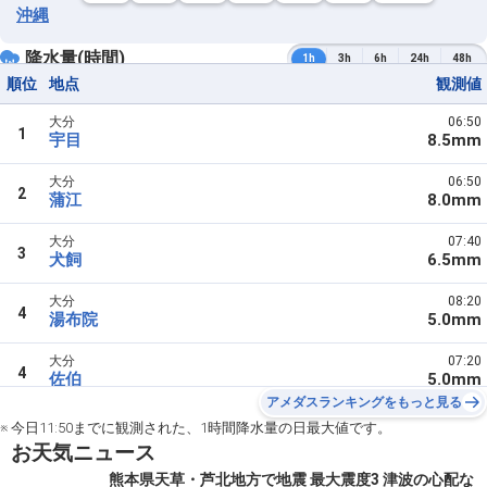
沖縄
降水量(時間)
1h
3h
6h
24h
48h
順位
地点
観測値
大分
06:50
1
宇目
8.5mm
大分
06:50
2
蒲江
8.0mm
大分
07:40
3
犬飼
6.5mm
大分
08:20
4
湯布院
5.0mm
大分
07:20
4
佐伯
5.0mm
アメダスランキングをもっと見る
※ 今日11:50までに観測された、1時間降水量の日最大値です。
お天気ニュース
熊本県天草・芦北地方で地震 最大震度3 津波の心配な