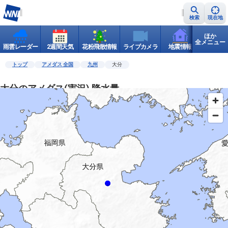
検索
現在地
ほか
全メニュー
雨雲レーダー
2週間天気
花粉飛散情報
ライブカメラ
地震情報
世界天
トップ
アメダス 全国
九州
大分
大分のアメダス(実況) 降水量